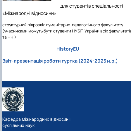
Підготовка до вступу в аспірантуру
Інформація і політика
для студентів спеціальності
Правила прийому 2026
HistoryEU
«Міжнародні відносини»
Контактні дані
Профорієнтаційна діяльність
структурний підрозділ гуманітарно-педагогічного факультету
Профорієнтаційна робота
(учасниками можуть бути студенти НУБіП України всіх факультеті
Дні відкритих дверей
та ННІ)
HistoryEU
Звіт-презентація роботи гуртка (2024-2025 н.р.)
Кафедра міжнародних відносин і
суспільних наук