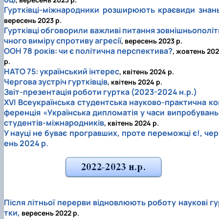
Гуртківці-міжнародники розширюють краєвиди знан
вересень 2023 р.
Гуртківці обговорили важливі питання зовнішньополіт
чного виміру спротиву агресії
, вересень 2023 р.
ООН 78 років: чи є політична перспектива?
, жовтень 20
р.
НАТО 75: український інтерес
, квітень 2024 р.
Чергова зустріч гуртківців
, квітень 2024 р.
Звіт-презентація роботи гуртка (2023-2024 н.р.)
ХVІ Всеукраїнська студентська науково-практична ко
ференція «Українська дипломатія у часи випробувань
студентів-міжнародників
, квітень 2024 р.
У науці не буває програвших, проте переможці є!, чер
ень 2024 р.
Після літньої перерви відновлюють роботу наукові гу
тки,
вересень 2022 р.