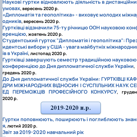
Наукові гуртки відновлюють діяльність в дистанційни
умовах
, вересень 2020 р.
«Дипломатія та геополітика» - виховує молодих міжна
одників
, вересень 2020 р.
Гуртківці відзначили 75-ту річницю ООН науковою кон
еренцією
, жовтень 2020 р.
Студентський гурток "Дипломатія і геополітика": Пре
идентські вибори у США - увага майбутніх міжнародни
ів в Україні
, листопад 2020 р.
Гуртківці завершують семестр традиційною науковою
конференцією до Дня дипломатичної служби України
,
гредень 2020 р.
До Дня дипломатичної служби України: ГУРТКІВЦІ КАФ
ДРИ МІЖНАРОДНИХ ВІДНОСИН І СУСПІЛЬНИХ НАУК СЕ
ЕД ПЕРЕМОЖЦІВ ПРОФЕСІЙНОГО КОНКУРСУ
, груден
2020 р.
Гуртки поповнюють, поширюють і поглиблюють знан
я
, лютий 2020 р.
Звіт за 2019-2020 навчальний рік