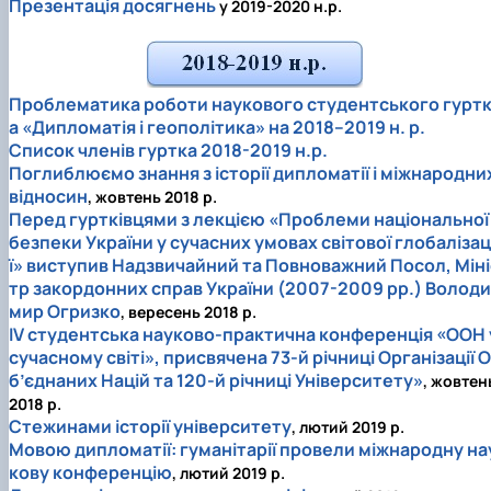
Презентація досягнень
у 2019-2020 н.р.
Проблематика роботи наукового студентського гурт
а «Дипломатія і геополітика» на 2018–2019 н. р.
Список членів гуртка 2018-2019 н.р.
Поглиблюємо знання з історії дипломатії і міжнародни
відносин
, жовтень 2018 р.
Перед гуртківцями з лекцією «Проблеми національної
безпеки України у сучасних умовах світової глобалізац
ї» виступив Надзвичайний та Повноважний Посол, Міні
тр закордонних справ України (2007-2009 рр.) Володи
мир Огризко
, вересень 2018 р.
ІV студентська науково-практична конференція «ООН 
сучасному світі», присвячена 73-й річниці Організації О
б’єднаних Націй та 120-й річниці Університету»
, жовтен
2018 р.
Стежинами історії університету
, лютий 2019 р.
Мовою дипломатії: гуманітарії провели міжнародну на
кову конференцію
, лютий 2019 р.