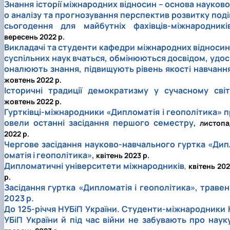
Знання історії міжнародних відносин – основа науково
о аналізу та прогнозування перспектив розвитку поді
сьогодення для майбутніх фахівців-міжнародникі
вересень 2022 р.
Викладачі та студенти кафедри міжнародних відносин 
суспільних наук вчаться, обмінюються досвідом, удос
оналюють знання, підвищують рівень якості навчанн
жовтень 2022 р.
Історичні традиції демократизму у сучасному світ
жовтень 2022 р.
Гуртківці-міжнародники «Дипломатія і геополітика» п
овели останні засідання першого семестру
, листоп
2022 р.
Чергове засідання науково-навчального гуртка «Дип
оматія і геополітика»,
квітень 2023 р.
Дипломатичні університети міжнародників
,
квітень 20
р.
Засідання гуртка «Дипломатія і геополітика», травен
2023 р.
До 125-річчя НУБіП України. Студенти-міжнародники 
УБіП України й під час війни не забувають про наук