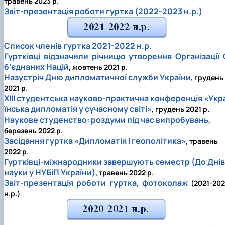
травень 2023 р.
Звіт-презентація роботи гуртка (2022-2023 н.р.)
Список членів гуртка 2021-2022 н.р.
Гуртківці відзначили річницю утворення Організації 
б’єднаних Націй
, жовтень 2021 р.
Назустріч Дню дипломатичної служби України
, грудень
2021 р.
ХІІІ студентська науково-практична конференція «Укр
їнська дипломатія у сучасному світі»
, грудень 2021 р.
Наукове студенство: роздуми під час випробувань
,
березень 2022 р.
Засідання гуртка «Дипломатія і геополітика»
, травень
2022 р.
Гуртківці-міжнародники завершують семестр (До Днів
науки у НУБіП України)
, травень 2022 р.
Звіт-презентація роботи гуртка, фотоколаж
(2021-20
н.р.)