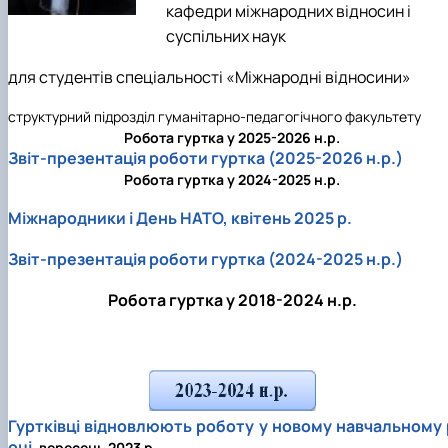
Підготовка до вступу в аспірантуру
кафедри міжнародних відносин і
Інформація і політика
Правила прийому 2026
HistoryEU
суспільних наук
Контактні дані
Профорієнтаційна діяльність
для студентів спеціальності «Міжнародні відносини»
Профорієнтаційна робота
Дні відкритих дверей
структурний підрозділ гуманітарно-педагогічного факультету
Робота гуртка у 2025-2026 н.р.
Звіт-презентація роботи гуртка (2025-2026 н.р.)
Робота гуртка у 2024-2025 н.р.
Міжнародники і День НАТО, квітень 2025 р.
Звіт-презентація роботи гуртка (2024-2025 н.р.)
Робота гуртка у 2018-2024 н.р.
Гуртківці відновлюють роботу у новому навчальному 
оці
, вересень 2023 р.