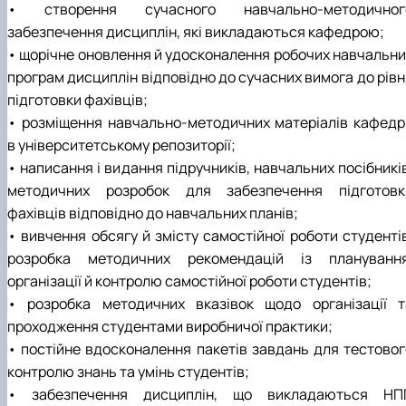
Підготовка до вступу в аспірантуру
• створення сучасного навчально-методичног
Інформація і політика
Правила прийому 2026
HistoryEU
забезпечення дисциплін, які викладаються кафедрою;
Контактні дані
• щорічне оновлення й удосконалення робочих навчальни
Профорієнтаційна діяльність
програм дисциплін відповідно до сучасних вимога до рівн
Профорієнтаційна робота
підготовки фахівців;
Дні відкритих дверей
• розміщення навчально-методичних матеріалів кафедр
в університетському репозиторії;
• написання і видання підручників, навчальних посібникі
методичних розробок для забезпечення підготовк
фахівців відповідно до навчальних планів;
• вивчення обсягу й змісту самостійної роботи студентів
розробка методичних рекомендацій із планування
організації й контролю самостійної роботи студентів;
• розробка методичних вказівок щодо організації т
проходження студентами виробничої практики;
• постійне вдосконалення пакетів завдань для тестовог
контролю знань та умінь студентів;
• забезпечення дисциплін, що викладаються НП