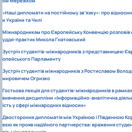
ом Мережком
«Наші дипломати на постійному зв’язку»: про відносин
и України та Чилі
Міжнародникам про Європейську Конвенцію розповів 
уддя-практик Микола Гнатовський
Зустріч студентів-міжнародників з представницею Єв
опейського Парламенту
Зустріч студентів міжнародників з Ростиславом Волод
мировичем Огризко
Гостьова лекція для студентів-міжнародників в рамка
вивчення дисципліни «Інформаційно-аналітична діяль
ість у сфері міжнародних відносин»
Двостороння дипломатія між Україною і Південною Ко
еєю як прояв надійного партнерства: враження студе
тів-міжнародників