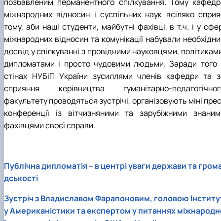
позбавленим перманентного спілкування. Тому кафедр
міжнародних відносин і суспільних наук всіляко сприя
тому, аби наші студенти, майбутні фахівці, в т.ч. і у сфе
міжнародних відносин та комунікації набували необхідни
досвід у спілкуванні з провідними науковцями, політикам
дипломатами і просто чудовими людьми. Заради того 
стінах НУБіП України зусиллями членів кафедри та з
сприяння керівництва гуманітарно-педагогічног
факультету проводяться зустрічі, організовують міні пре
конференції із вітчизняними та зарубіжними знаним
фахівцями своєї справи.
Публічна дипломатія – в центрі уваги держави та гром
дськості
Зустріч з Владиславом Фарапоновим, головою Інститу
у Американістики та експертом у питаннях міжнародн