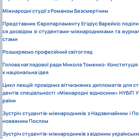
Міжнародні студії з Романом Безсмертним
Представник Європарламенту Егідіус Варейкіс поділи
ся досвідом зі студентами-міжнародниками та журнал
стами
Розширяємо професійний світогляд
Голова наглядової ради Микола Томенко: Конституція 
к національна ідея
Цикл лекцій провідних вітчизняних дипломатів для ст
дентів спеціальності «Міжнародні відносини» НУБіП У
раїни
Зустріч студентів-міжнародників з Надзвичайним і По
новажним Послом
Зустріч студентів-міжнародників з відомим українськи