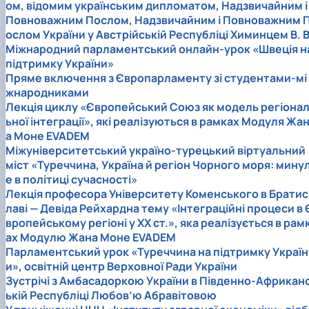
ом, відомим українським дипломатом, Надзвичайним і
Повноважним Послом, Надзвичайним і Повноважним 
ослом України у Австрійській Республіці Химинцем В. В
Міжнародний парламентський онлайн-урок «Швеція н
підтримку України»
Пряме включення з Європарламенту зі студентами-мі
жнародниками
Лекція циклу «Європейський Союз як модель регіона
ьної інтеграції», які реалізуються в рамках Модуля Жа
а Моне EVADEM
Міжуніверситетський україно-турецький віртуальний
міст «Туреччина, Україна й регіон Чорного моря: мину
е в політиці сучасності»
Лекція професора Університету Коменського в Братис
лаві — Девіда Рейхардна тему «Інтеграційні процеси в 
вропейському регіоні у XX ст.», яка реалізується в рам
ах Модулю Жана Моне EVADEM
Парламентський урок «Туреччина на підтримку Україн
и», освітній центр Верховної Ради України
Зустрічі з Амбасадоркою України в Південно-Африкан
ькій Республіці Любов’ю Абравітовою