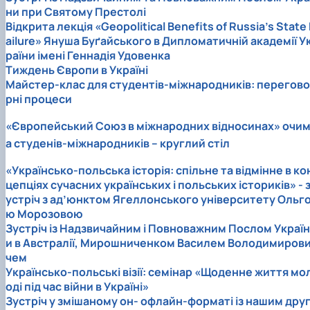
ни при Святому Престолі
Відкрита лекція «Geopolitical Benefits of Russia’s State 
ailure» Януша Буґайського в Дипломатичній академії У
раїни імені Геннадія Удовенка
Тиждень Європи в Україні
Майстер-клас для студентів-міжнародників: перегово
рні процеси
«Європейський Союз в міжнародних відносинах» очи
а студенів-міжнародників – круглий стіл
«Українсько-польська історія: спільне та відмінне в ко
цепціях сучасних українських і польських істориків» - 
устріч з ад’юнктом Ягеллонського університету Ольг
ю Морозовою
Зустріч із Надзвичайним і Повноважним Послом Україн
и в Австралії, Мирошниченком Василем Володимиров
чем
Українсько-польські візії: семінар «Щоденне життя мо
оді під час війни в Україні»
Зустріч у змішаному он- офлайн-форматі із нашим дру