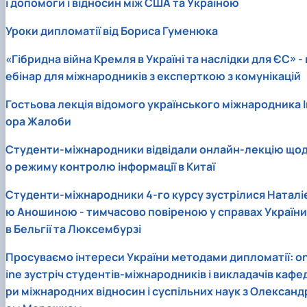
ї допомоги і відносин між США та Україною
Уроки дипломатії від Бориса Гуменюка
«Гібридна війна Кремля в Україні та наслідки для ЄС» - 
ебінар для міжнародників з експерткою з комунікацій
Гостьова лекція відомого українського міжнародника І
ора Жалоби
Студенти-міжнародники відвідали онлайн-лекцію що
о режиму контролю інформації в Китаї
Студенти-міжнародники 4-го курсу зустрілися Наталі
ю Аношиною - тимчасово повіреною у справах України
в Бельгії та Люксембурзі
Просуваємо інтереси України методами дипломатії: on
ine зустріч студентів-міжнародників і викладачів кафе
ри міжнародних відносин і суспільних наук з Олександ