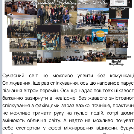
Сучасний світ не можливо уявити без комунікації
Спілкування, іще раз спілкування, ось що наповнює парус
пізнання вітром перемін. Ось що надає поштовх цікавості
бажанню зазирнути в невідоме. Без жвавого змістовног
спілкування з фахівцями зараз важко, точніше, практичн
не можливо тримати руку на пульсі подій, котрі щомит
змінюють обличчя світу. А надто не можливо почуват
себе експертом у сфері міжнародних відносин, будуч