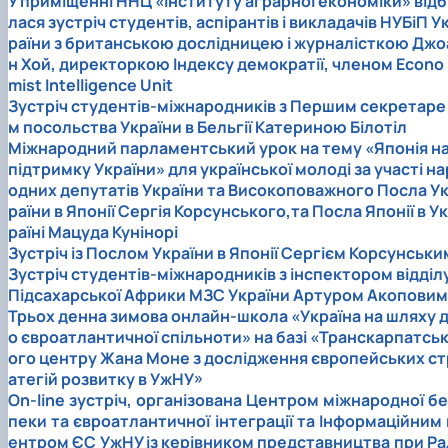
У приміщенні ННЦ «Інституту аграрної економіки» відб
лася зустріч студентів, аспірантів і викладачів НУБіП У
раїни з британською дослідницею і журналісткою Джо
н Хой, директоркою Індексу демократії, членом Econo
mist Intelligence Unit
Зустріч студентів-міжнародників з Першим секретаре
м посольства України в Бельгії Катериною Білотіл
Міжнародний парламентський урок на тему «Японія н
підтримку України» для української молоді за участі на
одних депутатів України та Високоповажного Посла У
раїни в Японії Сергія Корсунського,та Посла Японії в Ук
раїні Мацуда Кунінорі
Зустріч із Послом України в Японії Сергієм Корсунськи
Зустріч студентів-міжнародників з інспектором відділ
Підсахарської Африки МЗС України Артуром Акоповим
Трьох денна зимова онлайн-школа «Україна на шляху 
о євроатлантичної спільноти» на базі «Транскарпатсь
ого центру Жана Моне з дослідження європейських ст
атегій розвитку в УжНУ»
On-line зустріч, організована Центром міжнародної бе
пеки та євроатлантичної інтеграції та Інформаційним 
ентром ЄС УжНУ із керівником представництва при Ра