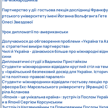
Партнерство у дії: гостьова лекція дослідниці Франкфу
ртського університету імені Йоганна Вольфганга Гете
Олесі Звездової
Урок дипломатії по-американськи
Долучаємося до обговорення проблеми «Україна та Аз
я: стратегічні виміри партнерства»
Чилі й Україна - дізнаємося більше про міжнародні відн
сини
Дипломатичні студії з Вадимом Пристайком
Студенти-міжнародники відвідали круглий стіл на тем
у «Ізраїльський безпековий досвід для України. Істори
ні та політико-правові паралелі»
Студенти-міжнародники відвідали гостьову лекцію пр
офесора Екс-Марсельського університету (Франція) С
ріла Асланова
«Японія – це унікальна країна»: зустріч із Послом Украї
и в Японії Сергієм Корсунським
Зустріч із Надзвичайним та Повноважним Послом Укра