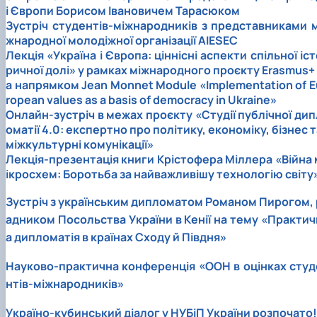
і Європи Борисом Івановичем Тарасюком
Зустріч студентів-міжнародників з представниками м
жнародної молодіжної організації AIESEC
Лекція «Україна і Європа: ціннісні аспекти спільної іст
ричної долі» у рамках міжнародного проєкту Erasmus+ 
а напрямком Jean Monnet Module «Implementation of E
ropean values as a basis of democracy in Ukraine»
Онлайн-зустріч в межах проєкту «Студії публічної дип
оматії 4.0: експертно про політику, економіку, бізнес т
міжкультурні комунікації»
Лекція-презентація книги Крістофера Міллера «Війна 
ікросхем: Боротьба за найважливішу технологію світу
Зустріч з українським дипломатом Романом Пирогом, 
адником Посольства України в Кенії на тему «Практич
а дипломатія в країнах Сходу й Півдня»
Науково-практична конференція «ООН в оцінках студ
нтів-міжнародників»
Україно-кубинський діалог у НУБіП України розпочато!