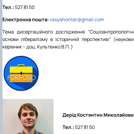
Тел.:
527 81 50
Електронна пошта:
vasyahontar@gmail.com
Тема дисертаційного дослідження "Соціоантропологічн
основи лібералізму в історичній перспективі" (наукови
керівник – доц. Культенко В.П. )
Дерід Костянтин Миколайови
Тел.:
527 81 50