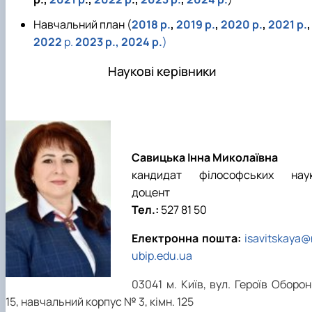
Навчальний план (
2018 р.
,
2019 р.
,
2020 р.
,
2021 р.
,
2022
р.
2023 р.
,
2024 р.
)
Наукові керівники
Савицька Інна Миколаївна
кандидат філософських наук
доцент
Тел.:
527 81 50
Електронна пошта:
isavitskaya@
ubip.edu.ua
03041 м. Київ, вул. Героїв Оборо
15, навчальний корпус № 3, кімн. 125