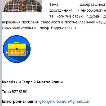
Тема дисертаційног
дослідження «Нейробіологічн
та когнітивістські підходи д
вирішення проблеми свідомості в постнекласичній науці
(науковий керівник – проф. Додонова В.І.)
Кулебякін Георгій Анатолійович
Тел.:
527 81 50
Електронна пошта:
georgekulebiakin@gmail.com