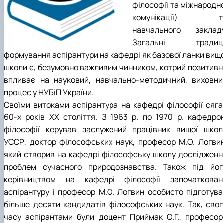
філософії та міжнародн
комунікації) т
навчального закладу
Загальні традиці
формування аспірантури на кафедрі як базової ланки вищо
школи є, безумовно важливим чинником, котрий позитивн
впливає на науковий, навчально-методичний, виховни
процес у НУБіП України.
Своїми витоками аспірантура на кафедрі філософії сяга
60-х років ХХ століття. З 1963 р. по 1970 р. кафедро
філософії керував заслужений працівник вищої школ
УССР, доктор філософських наук, професор М.О. Логвин
який створив на кафедрі філософську школу дослідженн
проблем сучасного природознавства. Також під йог
керівництвом на кафедрі філософії започаткован
аспірантуру і професор М.О. Логвин особисто підготува
більше десяти кандидатів філософських наук. Так, свог
часу аспірантами були доцент Приймак О.Г., професор