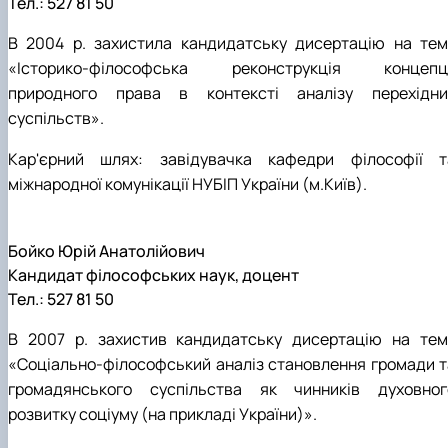
Тел.: 527 81 50
В 2004 р. захистила кандидатську дисертацію на тем
«Історико-філософська реконструкція концепці
природного права в контексті аналізу перехідни
суспільств».
Кар'єрний шлях: завідувачка кафедри філософії т
міжнародної комунікації НУБІП України (м.Київ).
Бойко Юрій Анатолійович
Кандидат філософських наук, доцент
Тел.: 527 81 50
В 2007 р. захистив кандидатську дисертацію на тем
«Соціально-філософський аналіз становлення громади т
громадянського суспільства як чинників духовног
розвитку соціуму (на прикладі України)».