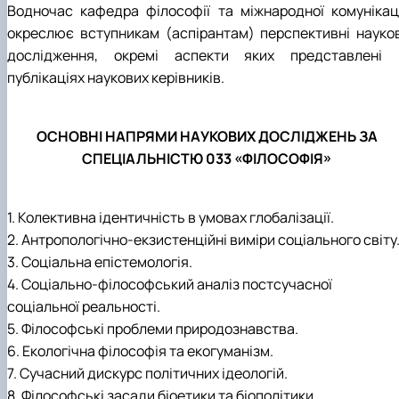
Водночас кафедра філософії та міжнародної комунікаці
окреслює вступникам (аспірантам) перспективні науков
дослідження, окремі аспекти яких представлені 
публікаціях наукових керівників.
ОСНОВНІ НАПРЯМИ НАУКОВИХ ДОСЛІДЖЕНЬ ЗА
СПЕЦІАЛЬНІСТЮ 033 «ФІЛОСОФІЯ»
1. Колективна ідентичність в умовах глобалізації.
2. Антропологічно-екзистенційні виміри соціального світу
3. Соціальна епістемологія.
4. Соціально-філософський аналіз постсучасної
соціальної реальності.
5. Філософські проблеми природознавства.
6. Екологічна філософія та екогуманізм.
7. Сучасний дискурс політичних ідеологій.
8. Філософські засади біоетики та біополітики.