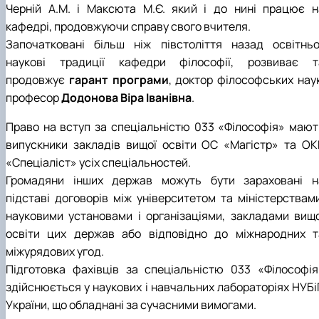
Черній А.М. і Максюта М.Є. який і до нині працює н
кафедрі, продовжуючи справу свого вчителя.
Започатковані більш ніж півстоліття назад освітньо
наукові традиції кафедри філософії, розвиває т
продовжує
гарант програми
, доктор філософських наук
професор
Додонова Віра Іванівна
.
Право на вступ за спеціальністю 033 «Філософія» мают
випускники закладів вищої освіти ОС «Магістр» та ОК
«Спеціаліст» усіх спеціальностей.
Громадяни інших держав можуть бути зараховані н
підставі договорів між університетом та міністерствами
науковими установами і організаціями, закладами вищо
освіти цих держав або відповідно до міжнародних т
міжурядових угод.
Підготовка фахівців за спеціальністю 033 «Філософія
здійснюється у наукових і навчальних лабораторіях НУБі
України, що обладнані за сучасними вимогами.