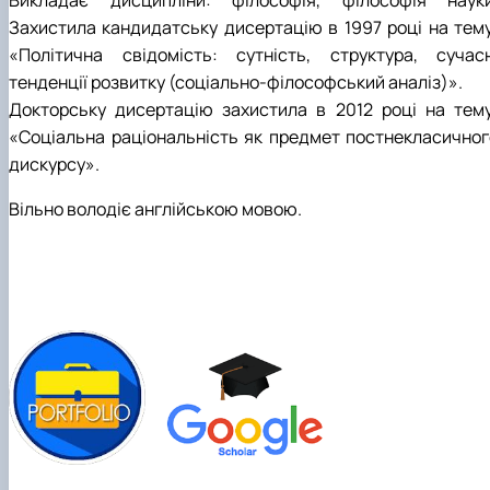
Викладає дисципліни: філософія, філософія науки
Захистила кандидатську дисертацію в 1997 році на тему
«Політична свідомість: сутність, структура, сучасн
тенденції розвитку (соціально-філософський аналіз)».
Докторську дисертацію захистила в 2012 році на тему
«Соціальна раціональність як предмет постнекласичног
дискурсу».
Вільно володіє англійською мовою.