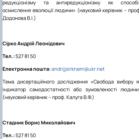
редукціонізму та антиредукціонізму як способі
осмислення еволюції людини» (науковий керівник – проф
Додонова В.І.)
Сірко Андрій Леонідович
Тел.:
527 81 50
Електронна пошта:
andrijjsirknem@ukr.net
Тема дисертаційного дослідження «Свобода вибору я
індикатор самодостатності або зумовленості людини
(науковий керівник – проф. Калуга В.Ф.)
Стадник Борис Миколайович
Тел.:
527 81 50