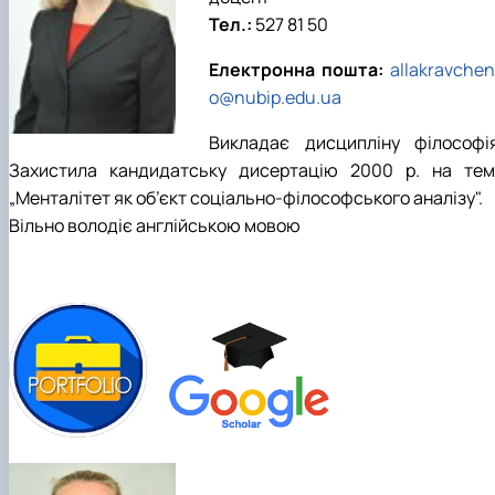
Тел.:
527 81 50
Електронна пошта:
allakravche
o@nubip.edu.ua
Викладає дисципліну філософія
Захистила кандидатську дисертацію 2000 р. на тем
„Менталітет як об’єкт соціально-філософського аналізу".
Вільно володіє англійською мовою