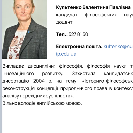
Kультенко Валентина Павлівна
кандидат філософських наук
доцент
Тел.:
527 81 50
Електронна пошта:
kultenko@nu
ip.edu.ua
Викладає дисципліни: філософія, філософія науки т
інноваційного розвитку. Захистила кандидатськ
дисертацію 2004 р. на тему: «Історико-філософськ
реконструкція концепції природничого права в контекст
аналізу перехідних суспільств».
Вільно володіє англійською мовою.