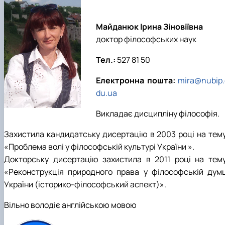
Майданюк Ірина Зіновіївна
доктор філософських наук
Тел.:
527 81 50
Електронна пошта:
mira@nubip.
du.ua
Викладає дисципліну філософія.
Захистила кандидатську дисертацію в 2003 році на тему
«Проблема волі у філософській культурі України ».
Докторську дисертацію захистила в 2011 році на тему
«Реконструкція природного права у філософській думц
України (історико-філософський аспект)».
Вільно володіє англійською мовою