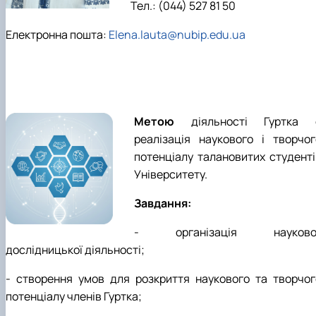
Тел.: (044) 527 81 50
клуб»
Науковий гурток «Філософські проблеми
Електронна пошта:
Elena.lauta@nubip.edu.ua
міжособистісної та міжгрупової комунікаці…
Науковий гурток «Історія держави і права
України»
Метою
діяльності Гуртка 
реалізація наукового і творчог
потенціалу талановитих студенті
Університету.
Завдання:
- організація науково
дослідницької діяльності;
- створення умов для розкриття наукового та творчог
потенціалу членів Гуртка;