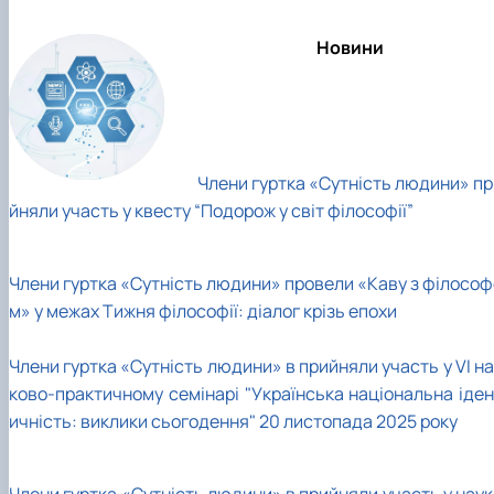
Новини
Члени гуртка «Сутність людини» пр
йняли участь у квесту “Подорож у світ філософії”
Члени гуртка «Сутність людини» провели «Каву з філософ
м» у межах Тижня філософії: діалог крізь епохи
Члени гуртка «Сутність людини» в прийняли участь у VI н
ково-практичному семінарі "Українська національна іден
ичність: виклики сьогодення" 20 листопада 2025 року