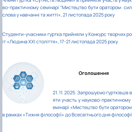
Члени гуртка «Сутність людини» в прийняли участь у наук
во-практичному семінарі “Мистецтво бути оратором: сил
слова у навчанні та житті», 21 листопада 2025 року
Студенти-учасники гуртка прийняли у Конкурс творчих ро
іт «Людина ХХІ століття», 17-21 листопада 2025 року
Оголошення
21. 11. 2025. Запрошуємо гуртківців
в
яти участь у науково-практичному 
емінарі
«Мистецтво бути оратором
в рамках «Тижня філософії» до Всесвітнього дня філософі