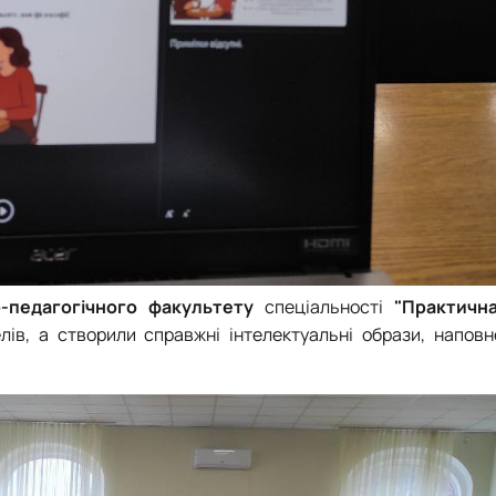
о-педагогічного факультету
спеціальності
"Практична
лів, а створили справжні інтелектуальні образи, наповн