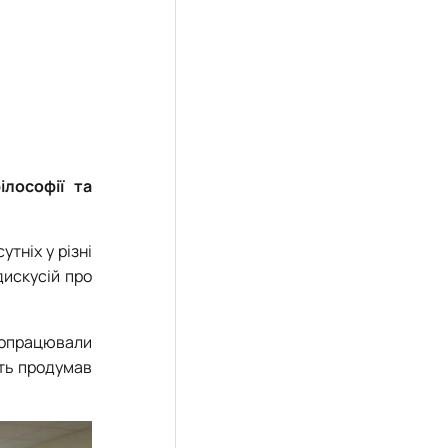
лософії та
тніх у різні
дискусій про
 опрацювали
іть продумав