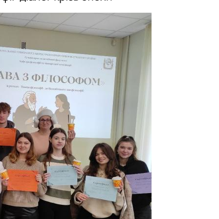
ідносин»
нього»
ної та міжгрупової комунікаці…