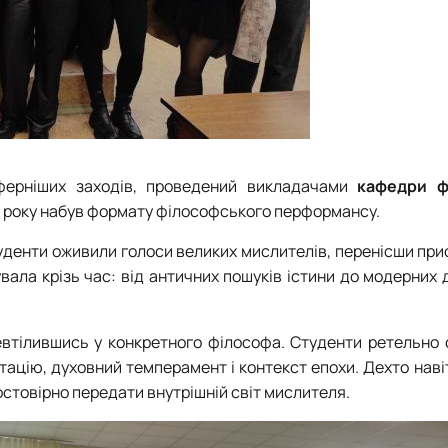
ферніших заходів, проведений викладачами
кафедри фі
о року набув формату філософського перформансу.
туденти оживили голоси великих мислителів, перенісши прису
вала крізь час: від античних пошуків істини до модерних 
ревтілившись у конкретного філософа. Студенти ретельно
нтацію, духовний темперамент і контекст епохи. Дехто нав
стовірно передати внутрішній світ мислителя.