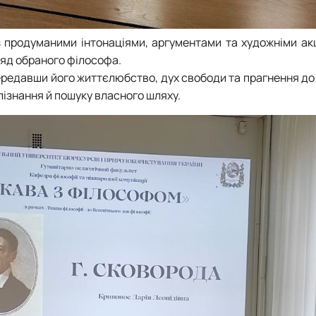
 продуманими інтонаціями, аргументами та художніми ак
ляд обраного філософа.
передавши його життєлюбство, дух свободи та прагнення до
опізнання й пошуку власного шляху.