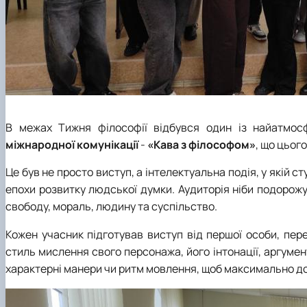
В межах Тижня філософії відбувся один із найатмос
міжнародної комунікації
-
«Кава з філософом»
, що цьог
Це був не просто виступ, а інтелектуальна подія, у якій с
епохи розвитку людської думки. Аудиторія ніби подорожу
свободу, мораль, людину та суспільство.
Кожен учасник підготував виступ від першої особи, пе
стиль мислення свого персонажа, його інтонації, аргуме
характерні манери чи ритм мовлення, щоб максимально до