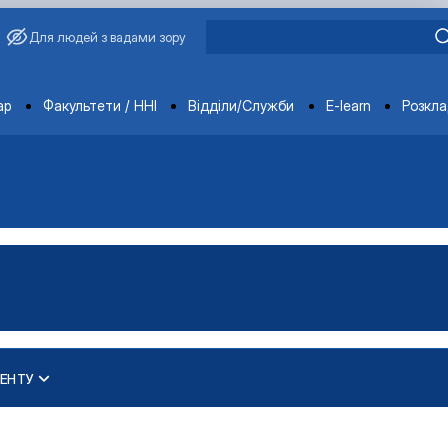
Для людей з вадами зору
ments
ар
Факультети / ННІ
Відділи/Служби
E-learn
Розкл
ЕНТУ