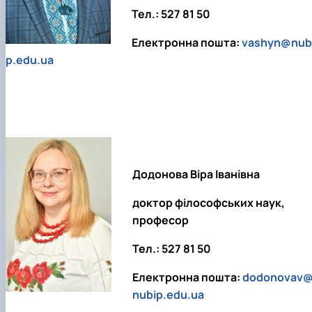
клуб»
Тел.: 527 81 50
Науковий гурток «Філософські проблеми
міжособистісної та міжгрупової комунікаці…
Електронна пошта:
vashyn@nub
Науковий гурток «Історія держави і права
p.edu.ua
України»
Додонова Віра Іванівна
доктор філософських наук,
професор
Тел.: 527 81 50
Електронна пошта:
dodonovav
nubip.edu.ua