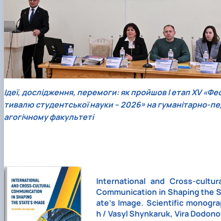
Ідеї, дослідження, перемоги: як пройшов І етап ХV «Фе
тивалю студентської науки – 2026» на гуманітарно-пе
агогічному факультеті
International and Cross-cultura
Communication in Shaping the S
ate’s Image. Scientific monogra
h / Vasyl Shynkaruk, Vira Dodon