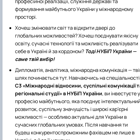
професійної реалізації, служіння державі та
формування майбутнього України у міжнародному
просторі.
Хочеш змінювати світ та відкрити двері до
глобальних можливостей? Хочеш поєднувати якісну
освіту, сучасні технології та можливість реалізувати
себе в Україні й за кордоном?
Тоді НУБіП України —
саме твій вибір!
Дипломатія, аналітика, міжнародна комунікація — тві
шлях починається тут. Навчаючись на спеціальності
С3 «Міжнародні відносини, суспільні комунікації т
регіональні студії»
в НУБіП України
, ви інвестуєте у
професію майбутнього, яка поєднує інтелектуальни
розвиток, суспільну значущість і широкі кар’єрні
можливості — особливо актуальні для України в
сучасних глобальних умовах.
Після навчання ти
будеш конкурентоспроможним фахівцем не лише в