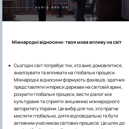
клуб»
Науковий гурток «Філософські проблеми
міжособистісної та міжгрупової комунікаці…
Науковий гурток «Історія держави і права
України»
Міжнародні відносини: твоя мова впливу на світ
Сьогодні світ потребує тих, хто вміє домовлятися,
аналізувати та впливати на глобальні процеси.
Міжнародні відносини формують фахівців, здатних
представляти інтереси держави на світовій арені,
розуміти глобальні процеси, вести діалог між
культурами та сприяти зміцненню міжнародного
авторитету України. Ц
е вибір для тих, хто прагне
мислити глобально, діяти відповідально та бути
активним учасником світових процесів. Це шлях до