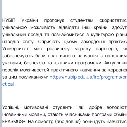
НУБіП України пропонує студентам скористатис
унікальною можливість відвідати інші країни, здобут
унікальний досвід та познайомитися з культурою різни
народів світу. Сприяють цьому закордонні практики
Університет має розвинену мережу партнерів, як
забезпечують бази практичного навчання з належним
умовами, безпекою та цікавими програмами. Актуальни
перелік можливостей практичного навчання за кордоно
за цим покликанням:
https://nubip.edu.ua/iro/programs/p
ctical
Успішні, мотивовані студенти, які добре володіют
іноземними мовами, стають учасниками програми обміні
ERASMUS+. На семестр (або довше) вони ідуть навчатис