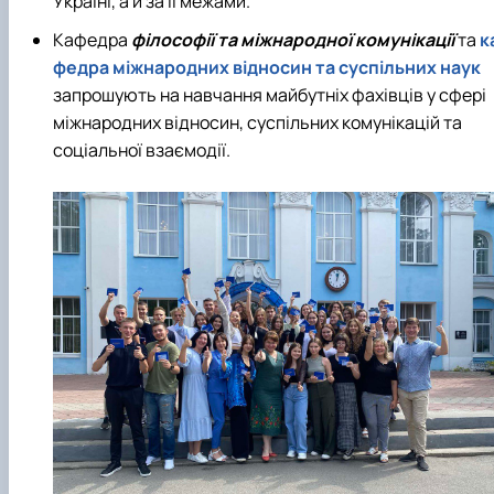
Україні, а й за її межами.
Кафедра
філософії та міжнародної комунікації
та
к
федра міжнародних відносин та суспільних наук
запрошують на навчання майбутніх фахівців у сфері
міжнародних відносин, суспільних комунікацій та
соціальної взаємодії.