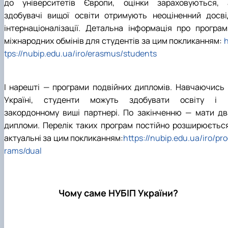
до університетів Європи, оцінки зараховуються, 
здобувачі вищої освіти отримують неоціненний досві
інтернаціоналізації. Детальна інформація про програм
міжнародних обмінів для студентів за цим покликанням:
h
tps://nubip.edu.ua/iro/erasmus/students
І нарешті — програми подвійних дипломів. Навчаючись 
Україні, студенти можуть здобувати освіту і 
закордонному виші партнері. По закінченню — мати дв
дипломи. Перелік таких програм постійно розширюється
актуальні за цим покликанням:
https://nubip.edu.ua/iro/pr
rams/dual
Чому саме НУБІП України?