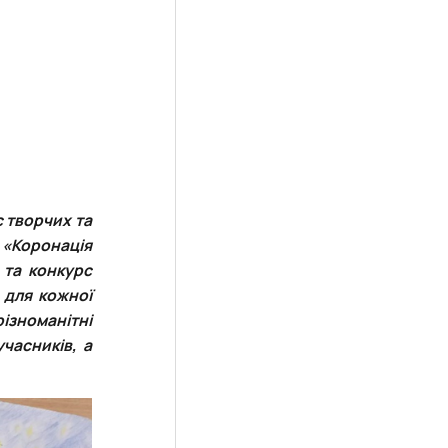
с творчих та
 «Коронація
т та
конкурс
 для кожної
різноманітні
часників, а