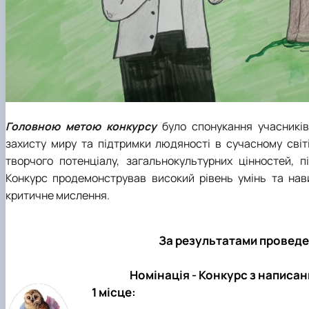
Головною метою конкурсу
було спонукання учасникі
захисту миру та підтримки людяності в сучасному світі
творчого потенціалу, загальнокультурних цінностей, п
Конкурс продемонстрував високий рівень умінь та нав
критичне мислення.
За результатами проведе
Номінація - Конкурс з написа
1 місце: