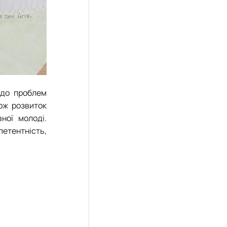
одо проблем
кож розвиток
ної молоді.
етентність,