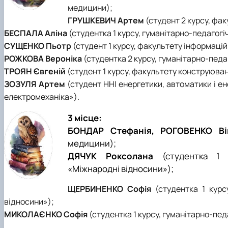
медицини);
ГРУШКЕВИЧ Артем
(студент 2 курсу, фа
БЕСПАЛА Аліна
(студентка 1 курсу, гуманітарно-педагогі
СУЩЕНКО Пьотр
(студент 1 курсу, факультету інформацій
РОЖКОВА Вероніка
(студентка 2 курсу, гуманітарно-педа
ТРОЯН Євгеній
(студент 1 курсу, факультету конструюван
ЗОЗУЛЯ Артем
(студент ННІ енергетики, автоматики і е
електромeханіка»).
3 місце:
БОНДАР Стефанія, РОГОВЕНКО Ві
медицини);
ДЯЧУК Роксолана
(студентка 1 
«Міжнародні відносини»);
ЩЕРБИНЕНКО Софія
(студентка 1 курсу
відносини»);
МИКОЛАЄНКО Софія
(студентка 1 курсу, гуманітарно-пе