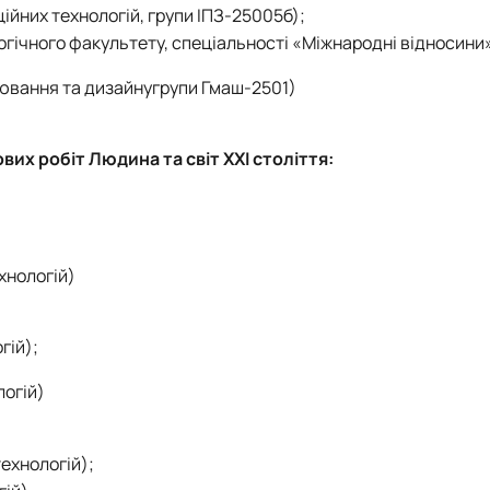
ійних технологій, групи ІПЗ-25005б);
гогічного факультету, спеціальності «Міжнародні відносини
уювання та дизайнугрупи Гмаш-2501)
вих робіт Людина та світ ХХІ століття:
хнологій)
гій);
логій)
ехнологій);