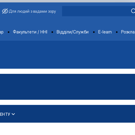
Для людей з вадами зору
ments
ар
Факультети / ННІ
Відділи/Служби
E-learn
Розкл
ЕНТУ