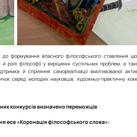
в до формування власного філософського ставлення щ
 й ролі філософії у вирішенні суспільних проблем, а та
ідтримка й сприяння самореалізації вмотивованої актив
ичок серед молодих науковців, художньо-практичну комп
них конкурсів визначено переможців
ння есе «Коронація філософського слова»: