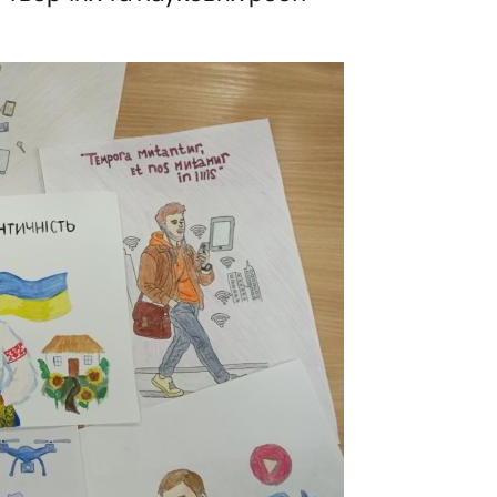
ідносин»
нього»
ної та міжгрупової комунікаці…