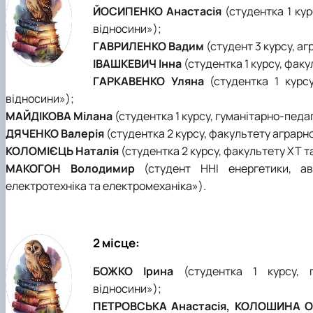
ЙОСИПЕНКО Анастасія
(студентка 1 кур
відносини»);
ГАВРИЛЕНКО Вадим
(студент 3 курсу, а
ІВАШКЕВИЧ Інна
(студентка 1 курсу, фак
ГАРКАВЕНКО Уляна
(студентка 1 курсу
відносини»);
МАЙДІКОВА Мілана
(студентка 1 курсу, гуманітарно-педа
ДЯЧЕНКО Валерія
(студентка 2 курсу, факультету аграрн
КОЛОМІЄЦЬ Наталія
(студентка 2 курсу, факультету ХТ т
МАКОГОН Володимир
(студент ННІ енергетики, ав
електротехніка та електромeханіка»).
2 місце:
БОЖКО Ірина
(студентка 1 курсу, г
відносини»);
ПЕТРОВСЬКА Анастасія, КОЛОШИНА О