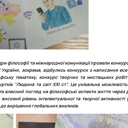
ри філософії та міжнародної комунікації провели конкур
П України, зокрема, відбулись конкурси з написання есе
офську тематику, конкурс творчих та мистецьких робі
уртків
"Людина та світ XXI ст". Це унікальна можливість
 та власний погляд на філософські аспекти життя через 
исокий рівень інтелектуальної та творчої активності у
до вирішення глобальних викликів.