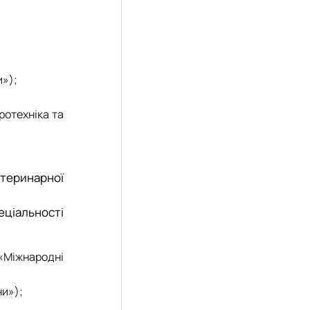
и»);
ротехніка та
теринарної
ціальності
 «Міжнародні
ни»);