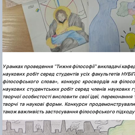
У рамках проведення
"Тижня філософії"
викладачі кафед
наукових робіт серед студентів усіх факультетів НУБі
філософського слова», конкурс кросвордів на філос
наукових студентських робіт серед членів наукових г
творчої особистості висловити свої ідеї, переконання
творчі та наукові форми. Конкурси продемонстрували в
також важливість застосування філософського підходу 