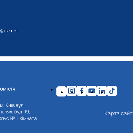
@ukr.net
омісія
м. Київ вул.
шлях, буд. 19,
Карта сайт
пус № 1, кімната