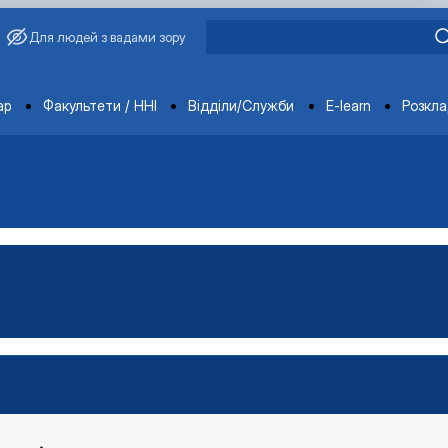
Для людей з вадами зору
ments
ар
Факультети / ННІ
Відділи/Служби
E-learn
Розкл
ьськогосподарської продукц…