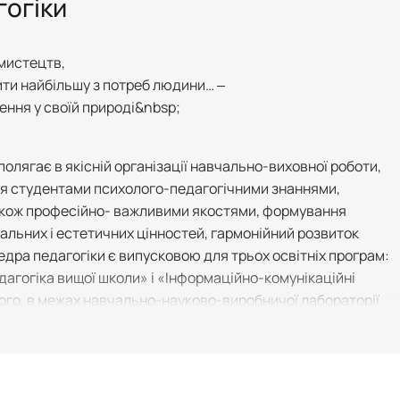
огіки
 мистецтв,
ити найбільшу з потреб людини… ‒
ення у своїй природі&nbsp;
олягає в якісній організації навчально-виховної роботи,
ня студентами психолого-педагогічними знаннями,
також професійно- важливими якостями, формування
альних і естетичних цінностей, гармонійний розвиток
едра педагогіки є випусковою для трьох освітніх програм:
дагогіка вищої школи» і «Інформаційно-комунікаційні
м того, в межах навчально-науково-виробничої лабораторії
що функціонує при кафедрі, діють курси поглибленого
сциплін.
 випускниками, серед яких і ректор університету Станісла