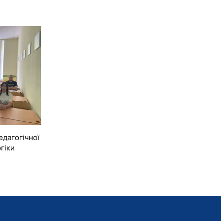
и. Науково-педагогічні працівники кафедри педагогіки
изера і переможця всеукраїнських студентських олімпіад.
ойовували 1 місце (Чуманова Олена, Наконечна Ольга,
ч разів призові місця в особистому та командному заліку
ра Ярослава, Федосова Вікторія, Капітан Олександра,
Ірина, Литюк Адріана).
ї рейтингової оцінки діяльності науково-педагогічних
гогіки очолює рейтинг кафедр університету.
ом підвищення педагогічної майстерності для наставників
 молодих викладачів.
едагогічної
гіки