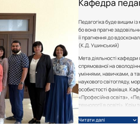
Кафедра педаг
их технологій (Курси поглибле…
Педагогіка буде вищим із
бо вона прагне задовільн
її прагнення до вдосконал
(К.Д. Ушинський)
Мета діяльності кафедри п
спрямованої на оволодін
уміннями, навичками, а 
наукового світогляду, мор
особистості фахівця. Каф
«Професійна освіта», «Пе
технології в освіті». Крі
педагогічних технологій, 
Читати далі
вивчення педагогічних ди
Кафедра пишається своїми