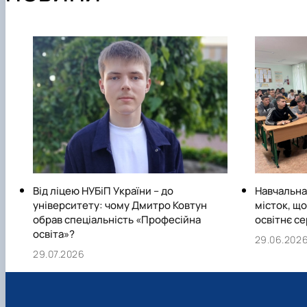
Від ліцею НУБіП України – до
Навчальна
університету: чому Дмитро Ковтун
місток, щ
обрав спеціальність «Професійна
освітнє с
освіта»?
29.06.202
29.07.2026