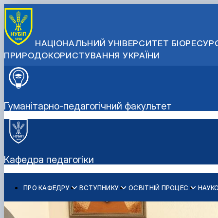
НАЦІОНАЛЬНИЙ УНІВЕРСИТЕТ БІОРЕСУРС
ПРИРОДОКОРИСТУВАННЯ УКРАЇНИ
Гуманітарно-педагогічний факультет
Кафедра педагогіки
ПРО КАФЕДРУ
ВСТУПНИКУ
ОСВІТНІЙ ПРОЦЕС
НАУК
Історія кафедри
Спеціальності бакалаврату
E-LEARN
Наука
Матеріально-технічна база
Спеціальності магістратури
Студентський науковий гурток «Педагогіка і сьогоден
Наукові школи