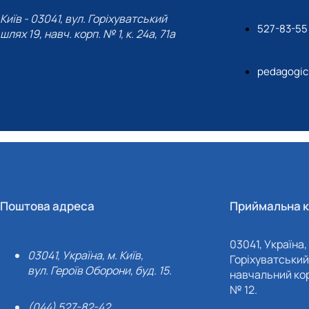
Київ - 03041, вул. Горіхуватський
527-83-55
шлях 19, навч. корп. № 1, к. 24а, 71а
pedagogic
Поштова адреса
Приймальна к
03041, Україна, 
03041, Україна, м. Київ,
Горіхуватський 
вул. Героїв Оборони, буд. 15.
навчальний кор
№ 12.
(044) 527-82-42