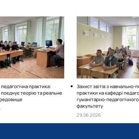
Ніколаєнко, та студентам
підготували не одного пр
Наші вихованці тричі зав
Місяченко Ірина) та безлі
(Вовковінська Юлія, Веге
Шульга Марина, Ткаченко 
За результатами останньо
працівників кафедра педа
А ще кафедра є майданчик
студентських груп&nbsp;і
 педагогічна практика:
Захист звітів з навчально-п
о поєднує теорію та реальне
практики на кафедрі педаго
ередовище
гуманітарно-педагогічного
факультету
6
29.06.2026