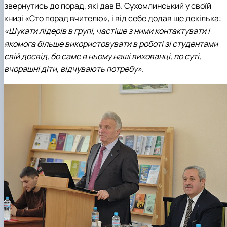
звернутись до порад, які дав В. Сухомлинський у своїй
книзі «Сто порад вчителю», і від себе додав ще декілька:
«Шукати лідерів в групі, частіше з ними контактувати і
якомога більше використовувати в роботі зі студентами
свій досвід, бо саме в ньому наші вихованці, по суті,
вчорашні діти, відчувають потребу»
.