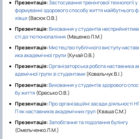
Презентація:
Застосування тренінгової технології у
формуванні здорового способу життя майбутнього ф
хівця
(Васюк О.В.)
Презентація:
Виховання у студентів несприйнятлив
сті до тютюнопаління
(Маценко Л.М.)
Презентація:
Мистецтво публічного виступу настав
ика академічної групи
(Кучай О.В.)
Презентація:
Організаторська робота наставника а
адемічної групи зі студентами
(Ковальчук В.І.)
Презентація:
Виховання у студентів здорового спос
бу життя
(Єресько О.В.)
Презентація:
Про організаційні засади діяльності Н
П як наставників академічних груп
(Кваша С.М.)
Презентація:
Запобігання та подолання булінгу
(Омельченко Л.М.)