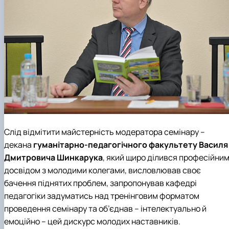
Слід відмітити майстерність модератора семінару –
декана
гуманітарно-педагогічного факультету
Василя
Дмитровича Шинкарука
, який щиро ділився професійни
досвідом з молодими колегами, висловлював своє
бачення піднятих проблем, запропонував кафедрі
педагогіки задуматись над тренінговим форматом
проведення семінару та об’єднав – інтелектуально й
емоційно – цей дискурс молодих наставників.