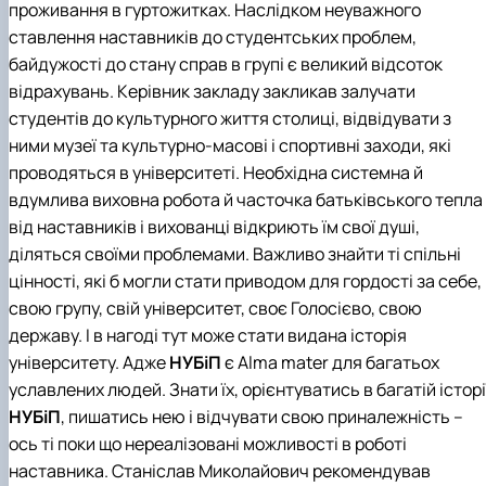
проживання в гуртожитках. Наслідком неуважного
ставлення наставників до студентських проблем,
байдужості до стану справ в групі є великий відсоток
відрахувань. Керівник закладу закликав залучати
студентів до культурного життя столиці, відвідувати з
ними музеї та культурно-масові і спортивні заходи, які
проводяться в університеті. Необхідна системна й
вдумлива виховна робота й часточка батьківського тепла
від наставників і вихованці відкриють їм свої душі,
діляться своїми проблемами. Важливо знайти ті спільні
цінності, які б могли стати приводом для гордості за себе,
свою групу, свій університет, своє Голосієво, свою
державу. І в нагоді тут може стати видана історія
університету. Адже
НУБіП
є Аlma mater для багатьох
уславлених людей. Знати їх, орієнтуватись в багатій історі
НУБіП
, пишатись нею і відчувати свою приналежність –
ось ті поки що нереалізовані можливості в роботі
наставника. Станіслав Миколайович рекомендував