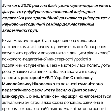
5 лютого 2020 року на базі гуманітарно-педагогічног
факультету відбувся організований кафедрою
педагогіки уже традиційний для нашого університету
науково-методичний семінар для наставників
академічних груп.
Як завжди, аудиторія була переповнена молодими
наставниками, які прагнуть долучитись до обговорення
актуальних проблем виховання та підвищити рівень своєї
психолого-педагогічної майстерності у роботі з
підопічними студентами. Такі майстер-класи полегшують
роботу наших наставників. Велика заслуга в цьому
належить
ректорові
НУБіП України
Станіславу
Миколайовичу Ніколаєнко
та деканові
гуманітарно-
педагогічного факультету
Василю Дмитровичу
Шинкаруку
. З їх ініціативи семінар щорічно наповнюєтьс
актуальним змістом, адже кожна доповідь, озвучена в
програмі, окреслює найбільш актуальні питання освіти і