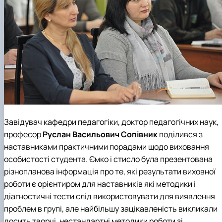
Завідувач
кафедри педагогіки
, доктор педагогічних наук,
професор
Руслан Васильович Сопівник
поділився з
наставниками практичними порадами щодо виховання
особистості студента. Ємко і стисло була презентована
різнопланова інформація про те, які результати виховної
роботи є орієнтиром для наставників які методики і
діагностичні тести слід використовувати для виявлення
проблем в групі, але найбільшу зацікавленість викликали
досить творчі, нестандартні методики роботи зі