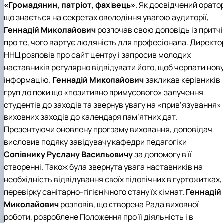
«Громадянин, патріот, фахівець»
. Як досвідчений орато
що знається на секретах оволодіння увагою аудиторії,
Геннадій Миколайович
розпочав свою доповідь із притчі
про те, чого вартує людяність для професіонала. Директо
ННЦ розповів про сайт центру і запросив молодих
наставників регулярно відвідувати його, щоб черпати нов
інформацію.
Геннадій Миколайович
закликав керівників
груп до поки що «позитивно примусового» залучення
студентів до заходів та звернув увагу на «прив’язування»
виховних заходів до календаря пам’ятних дат.
Презентуючи оновлену програму виховання, доповідач
висловив подяку завідувачу
кафедри педагогіки
Сопівнику Руслану Васильовичу
за допомогу в її
створенні. Також була звернута увага наставників на
необхідність відвідування своїх підопічних в гуртожитках,
перевірку санітарно-гігієнічного стану їх кімнат.
Геннадій
Миколайович
розповів, що створена Рада виховної
роботи, розроблене Положення про її діяльність і в