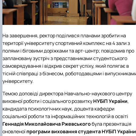
На завершення, ректор поділився планами зробити на
території університету спортивний комплекс на 4 зали з
полями і біговими доріжками та арт-центр; повідомив про
заплановану зустріч з представниками студентського
самоврядування і відкрив секрет успіху, який полягає в
тісній співпраці з бізнесом, роботодавцями і випускникам
університету.
Темою доповіді директора
Навчально-наукового центру
виховної роботи і соціального розвитку
НУБіП України
,
кандидата психологічних наук, доцента
кафедри
соціальної роботи та інформаційних технологій в освіті
Геннадія Миколайовича Ржевського
була презентація
оновленої
програми виховання студента НУБіП України