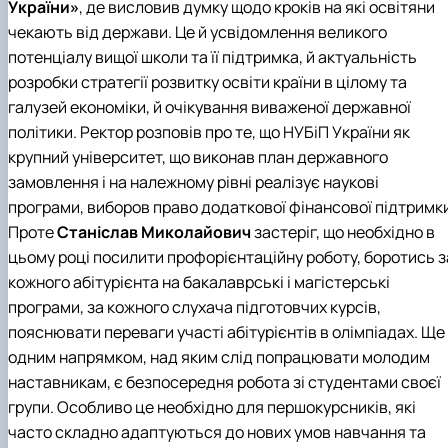
України»
, де висловив думку щодо кроків на які освітяни
чекають від держави. Це й усвідомлення великого
потенціалу вищої школи та її підтримка, й актуальність
розробки стратегії розвитку освіти країни в цілому та
галузей економіки, й очікування виваженої державної
політики. Ректор розповів про те, що НУБіП України як
крупний університет, що виконав план державного
замовлення і на належному рівні реалізує наукові
програми, виборов право додаткової фінансової підтримки
Проте
Станіслав Миколайович
застеріг, що необхідно в
цьому році посилити профорієнтаційну роботу, боротись з
кожного абітурієнта на бакалаврські і магістерські
програми, за кожного слухача підготовчих курсів,
пояснювати переваги участі абітурієнтів в олімпіадах. Ще
одним напрямком, над яким слід попрацювати молодим
наставникам, є безпосередня робота зі студентами своєї
групи. Особливо це необхідно для першокурсників, які
часто складно адаптуються до нових умов навчання та