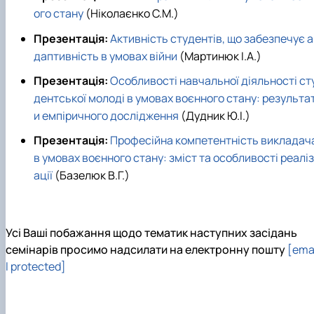
ого стану
(Ніколаєнко С.М.)
Презентація:
Активність студентів, що забезпечує а
даптивність в умовах війни
(Мартинюк І.А.)
Презентація:
Особливості навчальної діяльності ст
дентської молоді в умовах воєнного стану: результа
и емпіричного дослідження
(Дудник Ю.І.)
Презентація:
Професійна компетентність викладач
в умовах воєнного стану: зміст та особливості реаліз
ації
(Базелюк В.Г.)
Усі Ваші побажання щодо тематик наступних засідань
семінарів просимо надсилати на електронну пошту
[ema
l protected]