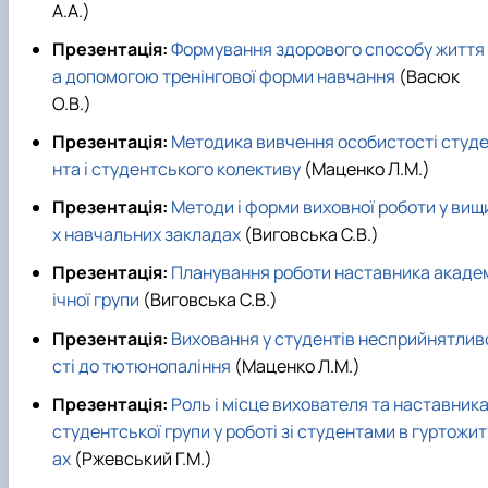
А.А.)
Презентація:
Формування здорового способу життя 
а допомогою тренінгової форми навчання
(Васюк
О.В.)
Презентація:
Методика вивчення особистості студ
нта і студентського колективу
(Маценко Л.М.)
Презентація:
Методи і форми виховної роботи у вищ
х навчальних закладах
(Виговська С.В.)
Презентація:
Планування роботи наставника акаде
ічної групи
(Виговська С.В.)
Презентація:
Виховання у студентів несприйнятлив
сті до тютюнопаління
(Маценко Л.М.)
Презентація:
Роль і місце вихователя та наставник
студентської групи у роботі зі студентами в гуртожит
ах
(Ржевський Г.М.)