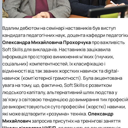
Вдалим дебютом на семінарі наставників був виступ
кандидата педагогічних наук, доцента
кафедри педагогік
Олександра Михайловича Прохорчука
про важливість
Soft Skills для викладачів. Наставників зацікавила
інформація про історію виникнення м’яких (гнучких,
соціальних) компетентностей, їх класифікацію і
відмінності від так званих жорстких навичок та digital-
навичок (комп’ютерної грамотності). Була акцентована
увага на тому, що, фактично, Soft Skills є розвитком
людського капіталу, альтернативний шлях людства у
зв’язку з світовою тенденцією до вимирання тих професій
де використовуються суто професійні (жорсткі) навички,
які може відтворити «розумна» техніка.
Олександр
Михайлович
запросив присутніх на тренінгові заняття
Школи лідерства НУБіП
, де планується демонстрація