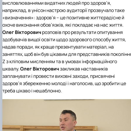
висловлюваннями видатних людей про здоров’я,
наприклад, в унісон настрою аудиторії прозвучало таке
«визначення»: здоров’я – це позитивне життєрадісне й
охоче виконання обов’язків, які покладає на нас життя.
Олег Вікторович
розповів про результати опитування
здобувачів вищої освіти щодо здорового способу життя,
надав поради, як краще презентувати матеріал, на
заняттях, щоб він був цікавим для представників поколінн
Z з кліповим мисленням та в умовах інформаційного
шквалу.
Олег Вікторович
закликав наставників
запланувати і провести виховні заходи, присвячені
здоров’я збереженню молоді і наголосив, що зробити це
треба цікаво і нешаблонно.