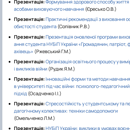
Презентація:
Формування здорового способу життя 
асобами виховуючого навчання
(Єресько О.В.)
Презентація:
Практичні рекомендації з виховання о
обистості студента
(Сопівник Р.В.)
Презентація:
Презентація оновленої програми вихо
ання студента НУБіП України «Громадянин, патріот, 
ахівець»
(Ржевський Г.М.)
Презентація:
Організація освітнього процесу у вимі
і викликів війни
(Рудик Я.М.)
Презентація:
Інноваційні форми та методи навчанн
в університеті під час війни: психолого-педагогічний
підхід
(Осадченко І.І.)
Презентація:
Стресостійкість у студентському та п
дагогічному колективах: техніки самодопомоги
(Омельченко Л.М.)
Презентація:
НУБіП України: виклики в умовах воєн