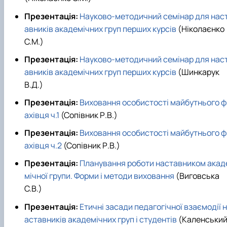
Презентація:
Науково-методичний семінар для нас
авників академічних груп перших курсів
(Ніколаєнко
С.М.)
Презентація:
Науково-методичний семінар для нас
авників академічних груп перших курсів
(Шинкарук
В.Д.)
Презентація:
Виховання особистості майбутнього ф
ахівця ч.1
(Сопівник Р.В.)
Презентація:
Виховання особистості майбутнього ф
ахівця ч.2
(Сопівник Р.В.)
Презентація:
Планування роботи наставником акад
мічної групи. Форми і методи виховання
(Виговська
С.В.)
Презентація:
Етичні засади педагогічної взаємодії н
аставників академічних груп і студентів
(Каленськи