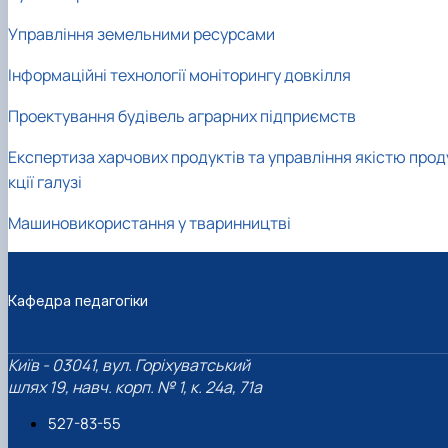
Управління земельними ресурсами
Інформаційні технології моніторингу довкілля
Проектування будівель аграрних підприємств
Експертиза харчових продуктів та управління якістю прод
кції галузі
Машиновикористання у тваринництві
Кафедра педагогіки
Київ - 03041, вул. Горіхуватський
шлях 19, навч. корп. № 1, к. 24а, 71а
527-83-55