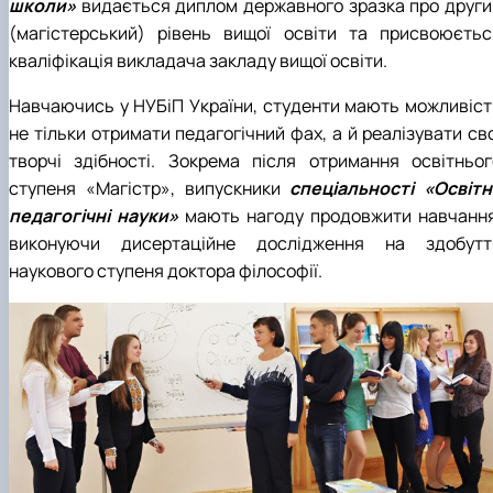
школи»
видається диплом державного зразка про други
(магістерський) рівень вищої освіти та присвоюєтьс
кваліфікація викладача закладу вищої освіти.
Навчаючись у НУБіП України, студенти мають можливіст
не тільки отримати педагогічний фах, а й реалізувати св
творчі здібності. Зокрема після отримання освітньог
ступеня «Магістр», випускники
спеціальності «Освітні
педагогічні науки»
мають нагоду продовжити навчання
виконуючи дисертаційне дослідження на здобутт
наукового ступеня доктора філософії.