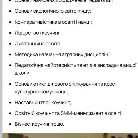
Основи наукових досліджень в педагогіці;
Основи екологічного світогляду;
Компаративістика в освіті і науці;
Лідерство і коучинг;
Дистанційна освіта;
Методика навчання аграрних дисциплін;
Педагогічна майстерність та етика викладача вищої
школи;
Основи етики ділового спілкування та крос-
культурної комунікації;
Наставництво і коучинг;
Освітній коучинг та SMM-менеджмент в освіті;
Бізнес-коучинг тощо.