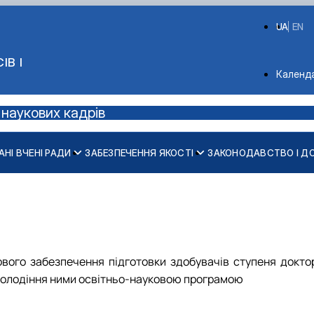
UA
EN
ІВ І
Depart
Календ
 наукових кадрів
АНІ ВЧЕНІ РАДИ
ЗАБЕЗПЕЧЕННЯ ЯКОСТІ
ЗАКОНОДАВСТВО І Д
Спеціальності, освітньо-наукові програми
2025-2026 навчальний рік
2024-2025 навчальний рік
2023-2024 навчальний рік
2022-2023 навчальний рік
ограм
вого забезпечення підготовки здобувачів ступеня доктор
 оволодіння ними освітньо-науковою програмою