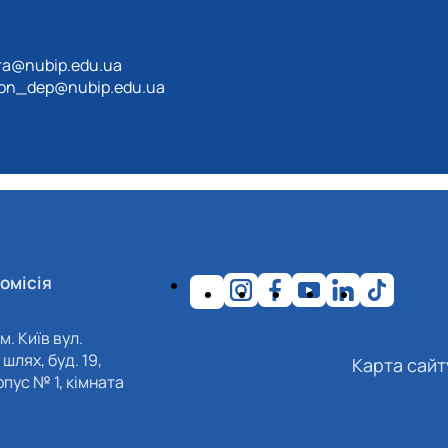
ra@nubip.edu.ua
tion_dep@nubip.edu.ua
омісія
м. Київ вул.
шлях, буд. 19,
Карта сайт
пус № 1, кімната