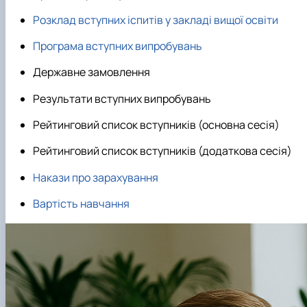
Розклад вступних іспитів у закладі вищої освіти
Програма вступних випробувань
Державне замовлення
Результати вступних випробувань
Рейтинговий список вступників (основна сесія)
Рейтинговий список вступників (додаткова сесія)
Накази про зарахування
Вартість навчання