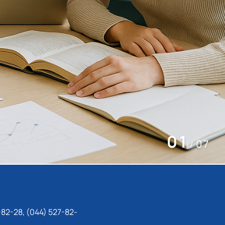
02
07
/
-82-28, (044) 527-82-