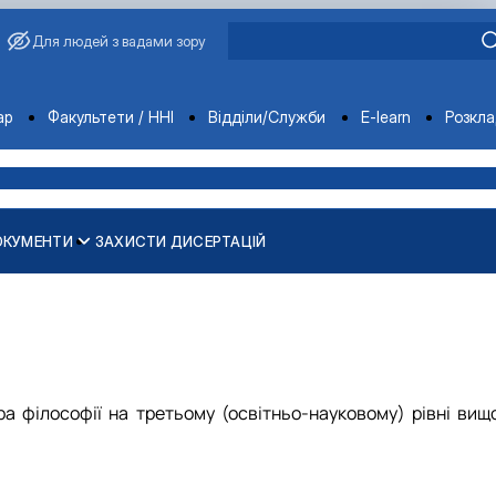
Для людей з вадами зору
ments
ар
Факультети / ННІ
Відділи/Служби
E-learn
Розкл
ОКУМЕНТИ
ЗАХИСТИ ДИСЕРТАЦІЙ
а філософії на третьому (освітньо-науковому) рівні вищо