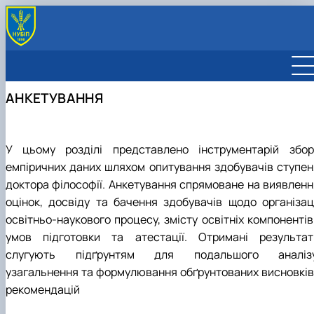
КОМАНДА
АСПІРАНТУРА
АНКЕТУВАННЯ
Спеціальності, освітньо-наукові програми
ДОКТОРАНТУРА
Акредитовані освітньо-наукові програми
Спеціальності, освітньо-наукові програми
Спеціальності
СПЕЦІАЛІЗОВАНІ ВЧЕНІ РАДИ
Вступ до аспірантури
2025-2026 навчальний рік
Вступ до докторантури
Докторські спеціалізовані вчені ради
ЗАБЕЗПЕЧЕННЯ ЯКОСТІ
Освітній процес
2024-2025 навчальний рік
Разові спеціалізовані вчені ради
Академічна доброчесність
ЗАКОНОДАВСТВО І ДОКУМЕНТИ
У цьому розділі представлено інструментарій збор
Акредитація освітньо-наукових програм
2023-2024 навчальний рік
Антикорупційні заходи
Нормативно-правова база
ЗАХИСТИ ДИСЕРТАЦІЙ
емпіричних даних шляхом опитування здобувачів ступен
Відомості про самооцінювання освітньо-наукових
2022-2023 навчальний рік
Обговорення
Шаблони та зразки документів
доктора філософії. Анкетування спрямоване на виявленн
програм
Анкетування
Пам'ятки
оцінок, досвіду та бачення здобувачів щодо організаці
Рекомендації попередніх акредитацій
Замовлення довідок
освітньо-наукового процесу, змісту освітніх компонентів
умов підготовки та атестації. Отримані результат
слугують підґрунтям для подальшого аналізу
узагальнення та формулювання обґрунтованих висновків 
рекомендацій