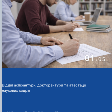
01
05
/
Відділ аспірантури, докторантури та атестації
наукових кадрів