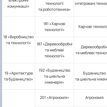
електронні
технології
інтегровані технол
комунікації»
та робототехніка»
181 «Харчові
Харчові техноло
технології»
18 «Виробництво
та технології»
187 «Деревообробні
Деревообробн
та меблеві
та меблеві технол
технології»
192 «Будівництво
19 «Архітектура
Будівництво
та цивільна
та будівництво»
та цивільна інжен
інженерія»
201 «Агрономія»
Агрономія