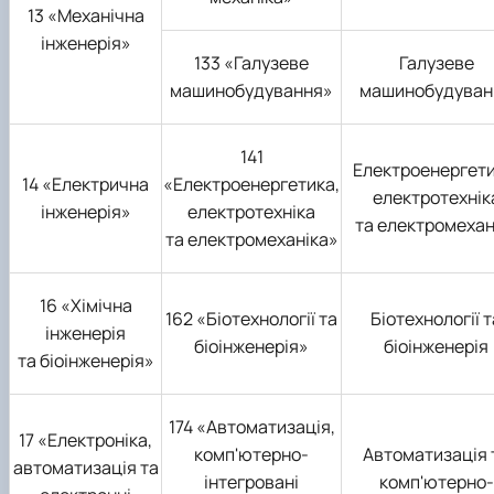
13 «Механічна
інженерія»
133 «Галузеве
Галузеве
машинобудування»
машинобудуван
141
Електроенергети
14 «Електрична
«Електроенергетика,
електротехнік
інженерія»
електротехніка
та електромехан
та електромеханіка»
16 «Хімічна
162 «Біотехнології та
Біотехнології т
інженерія
біоінженерія»
біоінженерія
та біоінженерія»
174 «Автоматизація,
17 «Електроніка,
комп'ютерно-
Автоматизація 
автоматизація та
інтегровані
комп'ютерно-