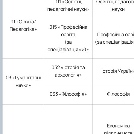
011 «Освітні,
Освітні, педагогі
педагогічні науки»
науки
01 «Освіта/
015 «Професійна
Педагогіка»
освіта
Професійна осв
(за
(за спеціалізаці
спеціалізаціями)»
032 «Історія та
Історія Україн
археологія»
03 «Гуманітарні
науки»
033 «Філософія»
Філософія
Економіка
підприємств