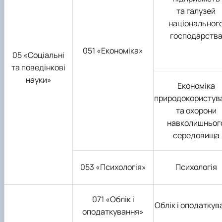
та галузей
національног
господарств
051 «Економіка»
05 «Соціальні
та поведінкові
науки»
Економіка
природокористув
та охорони
навколишньог
середовища
053 «Психологія»
Психологія
071 «Облік і
Облік і оподаткув
оподаткування»