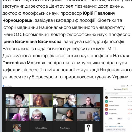
клуб»
заступник директора Центру релігієзнавчих досліджень,
Науковий гурток «Філософські проблеми
доктор філософських наук, професор
Юрій Павлович
міжособистісної та міжгрупової комунікаці…
Чорноморець
, завідувач кафедри філософії, біоетики та
Науковий гурток «Історія держави і права
історії медицини Національного медичного університету
України»
імені О.О. Богомольця, доктор філософських наук, професор
Ірина Василівна Васильєва
, завідувач кафедри філософії
Національного педагогічного університету імені М.П.
Драгоманова, доктор філософських наук, професор
Наталя
Григорівна Мозгова,
аспіранти та випускники аспірантури
кафедри філософії та міжнародної комунікації
Національного
університету біоресурсів та природокористування України.