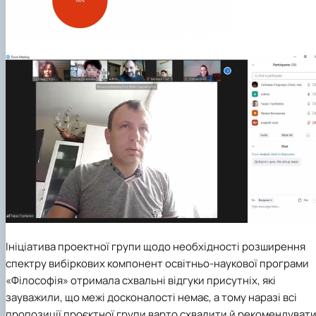
Ініціатива проектної групи щодо необхідності розширення
спектру вибіркових компонент
освітньо-наукової програми
«Філософія»
отримала схвальні відгуки присутніх, які
зауважили, що межі досконалості немає, а тому наразі всі
пропозиції проєктної групи варто схвалити й рекомендуват