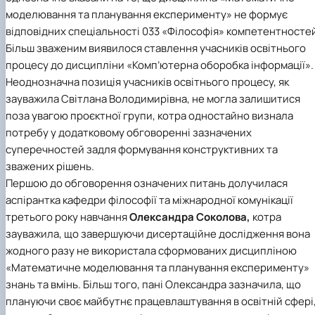
моделювання та планування експерименту» не формує
відповідних
спеціальності 033 «Філософія»
компетентностей
Більш зваженим виявилося ставлення учасників освітнього
процесу до дисципліни «Комп’ютерна оборобка інформації».
Неоднозначна позиція учасників освітнього процесу, як
зауважила Світлана Володимирівна, не могла залишитися
поза увагою проєктної групи, котра одностайно визнала
потребу у додатковому обговоренні зазначених
суперечностей задля формування конструктивних та
зважених рішень.
Першою до обговорення означених питань долучилася
аспірантка кафедри філософії та міжнародної комунікації
третього року навчання
Олександра Соколова,
котра
зауважила, що завершуючи дисертаційне дослідження вона
жодного разу не використала сформованих дисципліною
«Математичне моделювання та планування експерименту»
знань та вмінь. Більш того, пані Олександра зазначила, що
плануючи своє майбутнє працевлаштування в освітній сфері