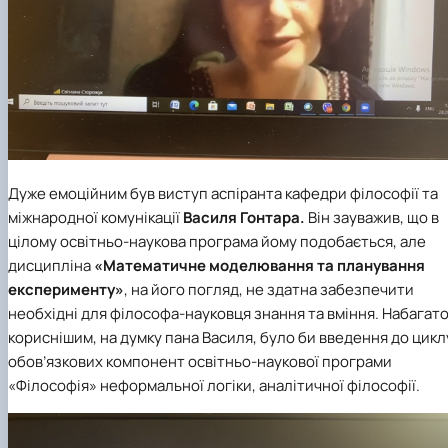
Дуже емоційним був виступ аспіранта кафедри філософії та
міжнародної комунікації
Василя Гонтара.
Він зауважив, що в
цілому освітньо-наукова програма йому подобається, але
дисципліна
«Математичне моделювання та планування
експерименту»
, на його погляд, не здатна забезпечити
необхідні для філософа-науковця знання та вміння. Набагат
кориснішим, на думку пана Василя, було би введення до цикл
обов’язкових компонент освітньо-наукової програми
«Філософія» неформальної логіки, аналітичної філософії.