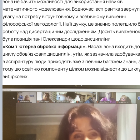
вона не бачить можливості для використання навиків
математичного моделювання. Водночас, аспірантка звернул
увагу на потребу в ґрунтовному й всебічному вивченні
філософської методології. На її думку, це значно полегшило 
роботу над дисертаційним дослідженням. Досить виважено
була позиція пані Олександри щодо дисципліни
«Комп’ютерна обробка інформації».
Наразі вона входить до
циклу обов’язкових дисциплін, утім, як зазначила здобувачка
в аспірантуру люди приходять вже з певним багажем знань, 
тому цю освітню компоненту цілком можна віднести до цикл
вибіркових.