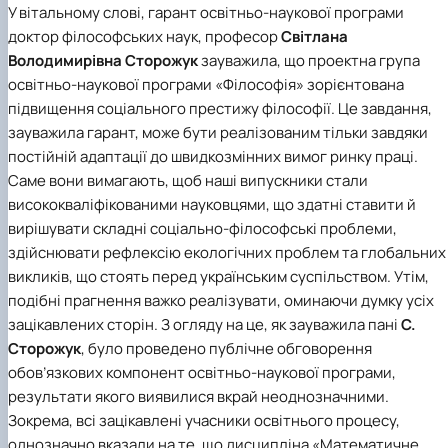
У вітальному слові, гарант освітньо-наукової програми
доктор філософських наук, професор
Світлана
Володимирівна Сторожук
зауважила, що проектна група
освітньо-наукової програми «Філософія»
зорієнтована
підвищення соціального престижу філософії. Це завдання,
зауважила гарант, може бути реалізованим тільки завдяки
постійній адаптації до швидкозмінних вимог ринку праці.
Саме вони вимагають, щоб наші випускники стали
висококваліфікованими науковцями, що здатні ставити й
вирішувати складні соціально-філософські проблеми,
здійснювати рефлексію екологічних проблем та глобальних
викликів, що стоять перед українським суспільством. Утім,
подібні прагнення важко реалізувати, оминаючи думку усіх
зацікавлених сторін. З огляду на це, як зауважила пані
С.
Сторожук
, було проведено публічне обговорення
обов’язкових компонент освітньо-наукової програми,
результати якого виявилися вкрай неоднозначними.
Зокрема, всі зацікавлені учасники освітнього процесу,
однозначно вказали на те, що дисципліна «Математичне