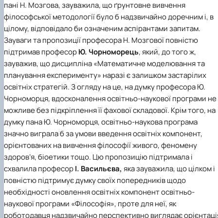
пані Н. Мозгова, зауважила, що ґрунтовне вивчення
філософської методології було б надзвичайно доречним і, в
цілому, відповідало би означеним аспірантами запитам.
Зауваги та пропозиції професора Н. Мозгової повністю
підтримав професор
Ю. Чорноморець
, який, до того ж,
зауважив, що дисципліна «Математичне моделювання та
планування експерименту» наразі є залишком застарілих
освітніх стратегій. З огляду на це, на думку професора Ю.
Чорноморця, вдосконалення освітньо-наукової програми не
можливе без підкріплення її фахової складової. Крім того, на
думку пана Ю. Чорноморця, освітньо-наукова програма
значно виграла б за умови введення освітніх компонент,
орієнтованих на вивчення філософії живого, феномену
здоров’я, біоетики тощо. Цю пропозицію підтримала і
схвалила професор
І. Васильєва,
яка зауважила, що цілком і
повністю підтримує думку своїх попередників щодо
необхідності оновлення освітніх компонент освітньо-
наукової програми «Філософія», проте для неї, як
роботодавця надзвичайно перспективно виглядає орієнтаці