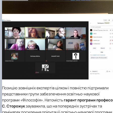
Позицію зовнішніх експертів цілком і повністю підтримали
представники групи забезпечення освітньо-наукової
програми «Філософія». Натомість
гарант програми професо
С. Сторожук
зауважила, що на попередніх зустрічах та
семінарах посилення орієнтації освітньо-наукової програми