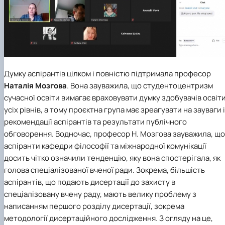
Думку аспірантів цілком і повністю підтримала професор
Наталія Мозгова
. Вона зауважила, що студентоцентризм
сучасної освіти вимагає враховувати думку здобувачів освіт
усіх рівнів, а тому проєктна група має зреагувати на зауваги і
рекомендації аспірантів та результати публічного
обговорення. Водночас, професор Н. Мозгова зауважила, що
аспіранти кафедри філософії та міжнародної комунікації
досить чітко означили тенденцію, яку вона спостерігала, як
голова спеціалізованої вченої ради. Зокрема, більшість
аспірантів, що подають дисертації до захисту в
спеціалізовану вчену раду, мають велику проблему з
написанням першого розділу дисертації, зокрема
методології дисертаційного дослідження. З огляду на це,