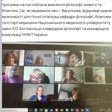
програми на поглиблене вивчення філософії живого та
біоетики. Це, як зауважила пані І. Васильєва, відкриває широк
можливості для тісної співпраці кафедри філософії, біоетики
та історії медицини Національного медичного університету
імені О.О. Богомольця з кафедрою філософії та міжнародної
комунікації НУБіП України.