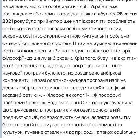
на загальну місію та особливість НУБІП України, вже
розглядалося. Зокрема, на засіданні, яке відбулося
26 квітня
2021 року
було прийнято рішення підкреслити особливість
освітньо-наукової програми освітніми компонентами,
зокрема, освітньою компонентною «Актуальні проблеми
сучасної соціальної філософії». Ця зміна, зумовила винесенн
освітньої компоненти «Зміна предмета філософії в історії
філософії» до циклу вибіркових. Крім того, будучи відкритим
до обговорення та, відповідно, покращення освітньо-
наукової програми було істотно розширено вибіркові
компоненти. Наразі освітньо-наукова програма налічує
десять вибіркових компонент, серед яких «Філософські
засади біоетики», «Філософія екології», «Філософські
проблеми біології». Водночас, пані С. Сторожук зауважила,
що спрямованість програми є многовекторною, в ній
поєднується ОК, які враховують сучасні аспекти розвитку
біотехнологій і формування екологічної свідомості та
культури, гуманне ставлення до природи, а також соціальну