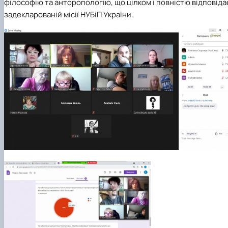
філософію та анторопологію, що цілком і повністю відповіда
задекларованій місії НУБіП України.