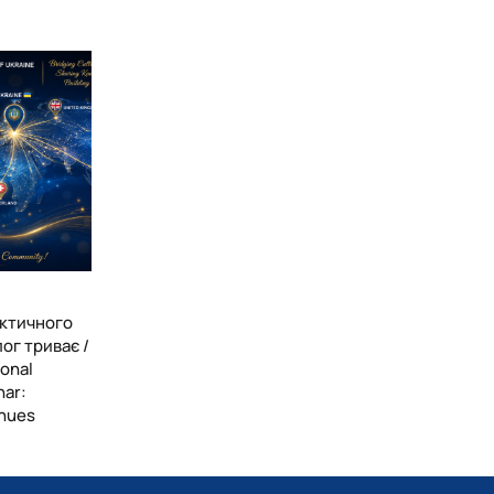
йного зростання. Недарма казав Людвіг Вітгенштейн: «Меж
мого світу».
 студенти не лише опановують англійську мову, а й стають
бальної академічної спільноти.
ктичного
ог триває /
ional
nar:
inues