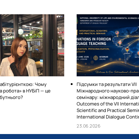
особистісного та професі
моєї мови означають межі 
Ми створюємо простір, де
активними учасниками гло
 абітурієнткою: Чому
Підсумки та результати VІІ
а робота» в НУБіП — це
Міжнародного науково-пра
бутнього?
семінару: міжнародний діал
Outcomes of the VII Internat
6
Scientific and Practical Semi
International Dialogue Cont
23.06.2026