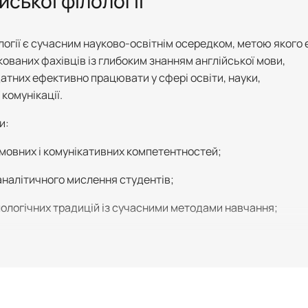
ської філології
логії є сучасним науково-освітнім осередком, метою якого 
ованих фахівців із глибоким знанням англійської мови,
датних ефективно працювати у сфері освіти, науки,
комунікації.
и:
мовних і комунікативних компетентностей;
 аналітичного мислення студентів;
ілологічних традицій із сучасними методами навчання;
більності та міжкультурному діалогу;
ва як інструмента пізнання світу.
аний, що знання іноземної мови відкриває нові горизонти