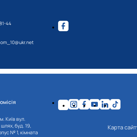
81-44
nom_10@ukr.net
омісія
м. Київ вул.
шлях, буд. 19,
Карта сайт
пус № 1, кімната