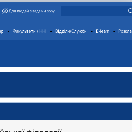
Для людей з вадами зору
ments
ар
Факультети / ННІ
Відділи/Служби
E-learn
Розкл