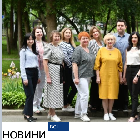
Міжнародна діяльність
Профорієнтаційна робота
Культурно-виховна робота
всі
НОВИНИ