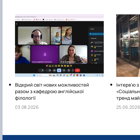
Відкрий світ нових можливостей
Інтерв'ю з
разом з кафедрою англійської
«Соціальн
філології
тренд май
03.08.2026
25.06.202