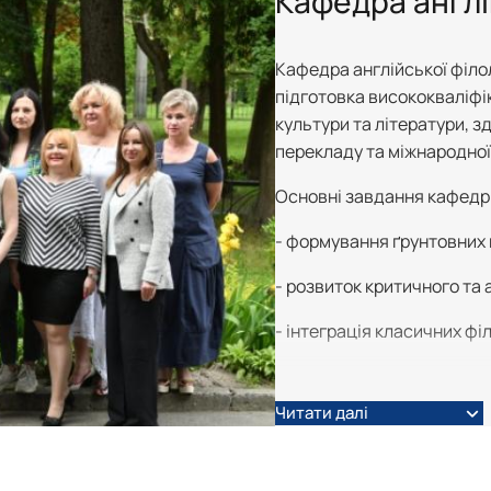
Кафедра англій
Кафедра англійської філо
підготовка висококваліфік
культури та літератури, з
перекладу та міжнародної 
Основні завдання кафедр
- формування ґрунтовних 
- розвиток критичного та
- інтеграція класичних ф
- сприяння академічній мо
Читати далі
- виховання любові до сло
Колектив кафедри перекон