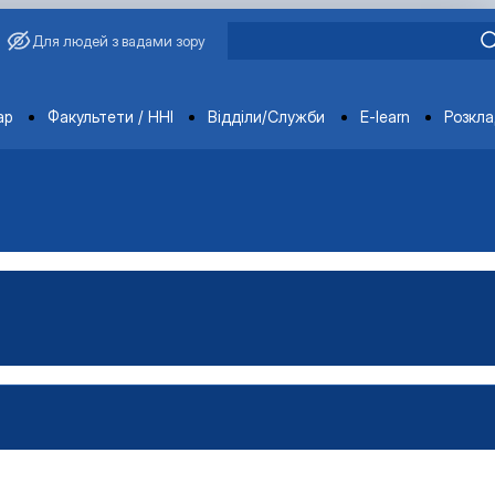
Для людей з вадами зору
ments
ар
Факультети / ННІ
Відділи/Служби
E-learn
Розкл