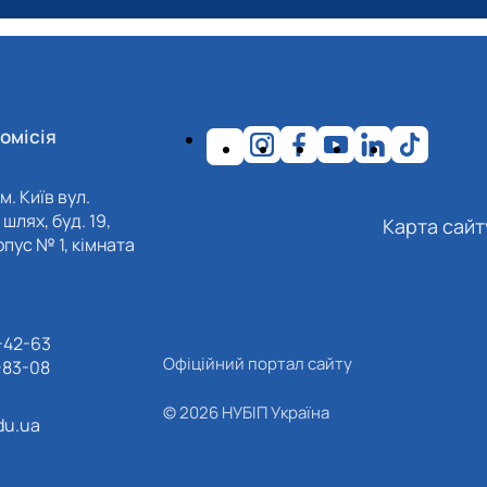
омісія
м. Київ вул.
шлях, буд. 19,
Карта сайт
пус № 1, кімната
-42-63
Офіційний портал сайту
-83-08
© 2026 НУБІП Україна
du.ua