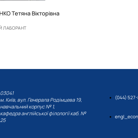
НКО Тетяна Вікторівна
Й ЛАБОРАНТ
03041
(044) 527-
м. Київ, вул. Генерала Родімцева 19,
навчальний корпус № 1,
кафедра англійської філології каб. №
engl_eco
25