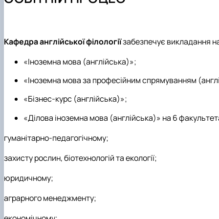
Міжнародна діяльність
Профорієнтаційна робота
Культурно-виховна робота
Кафедра англійської філології
забезпечує викладання на
«Іноземна мова (англійська)»;
«Іноземна мова за професійним спрямуванням (англ
«Бізнес-курс (англійська)»;
«Ділова іноземна мова (англійська)» на 6 факультета
гуманітарно-педагогічному;
захисту рослин, біотехнологій та екології;
юридичному;
аграрного менеджменту;
економічному;