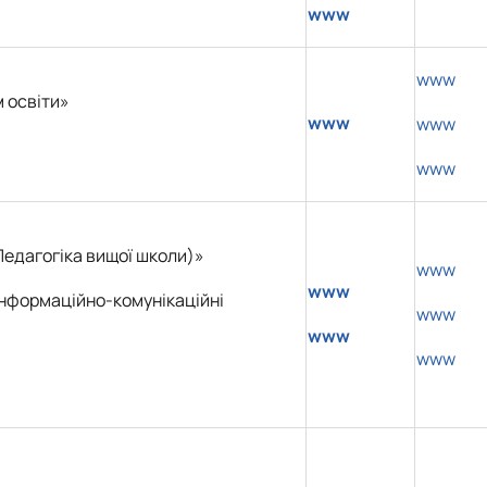
www
www
 освіти»
www
www
www
Педагогіка вищої школи)»
www
www
Інформаційно-комунікаційні
www
www
www