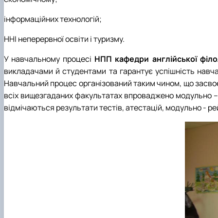
інформаційних технологій;
ННІ неперервної освіти і туризму.
У навчальному процесі
НПП кафедри англійської філол
викладачами й студентами та гарантує успішність навча
Навчальний процес організований таким чином, що засво
всіх вищезгаданих факультатах впроваджено модульно – р
відмічаються результати тестів, атестацій, модульно - ре