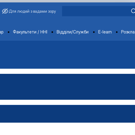
Для людей з вадами зору
ments
ар
Факультети / ННІ
Відділи/Служби
E-learn
Розкл