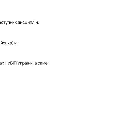
ступних дисциплін:
ійська)»;
х НУБіП України, а саме: