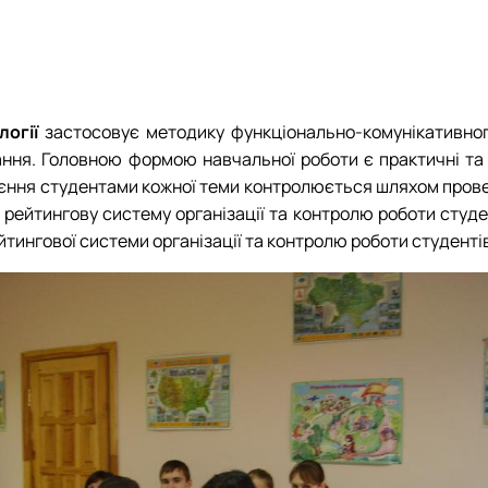
огії
застосовує методику функціонально-комунікативного
ння. Головною формою навчальної роботи є практичні та 
єння студентами кожної теми контролюється шляхом провед
ейтингову систему організації та контролю роботи студен
йтингової системи організації та контролю роботи студенті