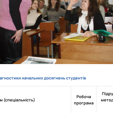
діагностики начальних досягнень студентів
Підру
Робоча
м (спеціальність)
метод
програма