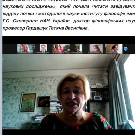
клуб»
наукових досліджень», який почала читати завідувачк
Науковий гурток «Філософські проблеми
відділу логіки і методології науки інституту філософії іме
міжособистісної та міжгрупової комунікаці…
Г.С. Сковороди НАН України, доктор філософських наук
Науковий гурток «Історія держави і права
професор Гардашук Тетяна Василівна.
України»