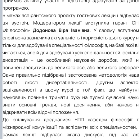
приймає активну участь в підготовці здобувачів за дано
програмою.
В межах аспірантського проєкту гостьових лекцій і відбула
ця зустріч. Модератором лекції виступила гарант ОН
«Філософія»
Додонова Віра Іванівна
. У своєму вступном
слові вона зазначила актуальність і корисність цього курсу 
тільки для здобувачів спеціальності філософія, на базі якої в
читається, але й для здобувачів усіх спеціальностей, оскіль
дисертація – це особливий науковий доробок, який н
повинен зводитись до великого есе, або великого реферат
Саме правильно підібрана і застосована методологія нада
роботі якості дисертабельності. Другим аспекто
зацікавленості в цьому курсі є той факт, що майбутні
науковець повинен тримати руку на пульсі сучасної науки
знати основні тренди, нові досягнення, аби наново н
відкривати всім відомі положення.
До спілкування доєдналися НПП
кафедри філософії т
міжнародної комунікації
та аспіранти всіх спеціальностей,
рамках лекції відбулася жвава дискусія, під час яко