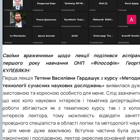
Своїми враженнями щодо лекції поділився аспіран
першого року навчання ОНП «Філософія» Георгі
КУЛЕБЯКІН:
Перша лекція
Тетяни Василівни Гардашук
з
курсу «Методи 
технології сучасних наукових досліджень»
виявилася дуж
змістовною та корисною особисто для мене. Слід зазначит
що моє коло наукових інтересів і тематика дисертаційно
роботи збігаються як з тематикою курсу, так і з коло
інтересів лектора, тому можливість відвідати занятт
провідного спеціаліста в області логіки та методології нау
є для мене дуже важливою. Вступна частина була дуж
лаконічною і послідовною, лектор окреслив основний вект