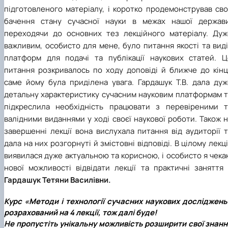
підготовленого матеріалу, і коротко продемонстрував сво
бачення стану сучасної науки в межах нашої держави
переходячи до основних тез лекційного матеріалу. Дуж
важливим, особисто для мене, було питання якості та вид
платформ для подачі та публікації наукових статей. Ц
питання розкривалось по ходу доповіді й ближче до кінц
саме йому була приділена увага. Гардашук Т.В. дала дуж
детальну характеристику сучасним науковим платформам т
підкреслила необхідність працювати з перевіреними т
валідними виданнями у ході своєї наукової роботи. Також 
завершенні лекції вона вислухала питання від аудиторії 
дала на них розгорнуті й змістовні відповіді. В цілому лекц
виявилася дуже актуальною та корисною, і особисто я чек
нової можливості відвідати лекції та практичні заняття 
Гардашук Тетяни Василівни.
Курс «Методи і технології сучасних наукових досліджень
розрахований на 4 лекції, тож далі буде!
Не пропустіть унікальну можливість розширити свої знанн