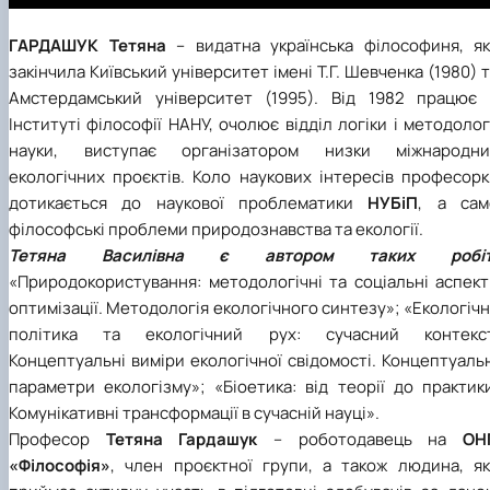
ГАРДАШУК Тетяна
– видатна українська філософиня, як
закінчила Київський університет імені Т.Г. Шевченка (1980) 
Амстердамський університет (1995). Від 1982 працює 
Інституті філософії НАНУ, очолює відділ логіки і методолог
науки, виступає організатором низки міжнародни
екологічних проєктів. Коло наукових інтересів професорк
дотикається до наукової проблематики
НУБіП
, а сам
філософські проблеми природознавства та екології.
Тетяна Василівна є автором таких робіт
«Природокористування: методологічні та соціальні аспект
оптимізації. Методологія екологічного синтезу»; «Екологіч
політика та екологічний рух: сучасний контекст
Концептуальні виміри екологічної свідомості. Концептуаль
параметри екологізму»; «Біоетика: від теорії до практик
Комунікативні трансформації в сучасній науці».
Професор
Тетяна Гардашук
– роботодавець на
ОН
«Філософія»
, член проєктної групи, а також людина, як