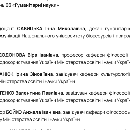
ань
03 «Гуманітарні науки»
 доцент
САВИЦЬКА Інна Миколаївна
, декан гуманітарн
мунікації Національного університету біоресурсів і прир
ДОДОНОВА Віра Іванівна
, професор кафедри філософії
родокористування України Міністерства освіти і науки Украї
НЮК Ірина Зіновіївна
, завідувач кафедри культурологі
іністерства освіти і науки України
ТЕНКО Валентина Павлівна
, завідувач кафедри філософі
родокористування України Міністерства освіти і науки Украї
сор
БОЙКО Анжела Іванівна
, завідувач кафедри філософсь
Міністерства освіти і науки України