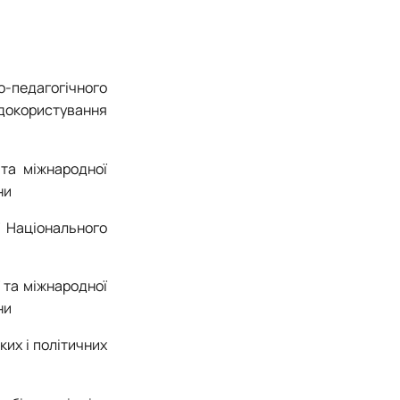
о-педагогічного
одокористування
 та міжнародної
ни
ї Національного
ї та міжнародної
ни
ких і політичних