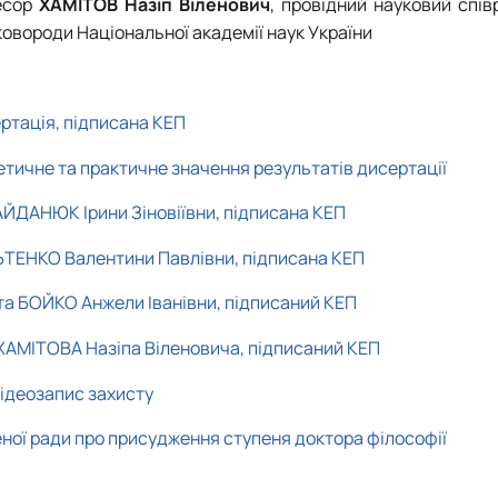
есор
ХАМІТОВ Назіп Віленович
, провідний науковий спів
 Сковороди Національної академії наук України
ртація, підписана КЕП
етичне та практичне значення результатів дисертації
ЙДАНЮК Ірини Зіновіївни, підписана КЕП
ЬТЕНКО Валентини Павлівни, підписана КЕП
та БОЙКО Анжели Іванівни, підписаний КЕП
 ХАМІТОВА Назіпа Віленовича, підписаний КЕП
ідеозапис захисту
еної ради про присудження ступеня доктора філософії