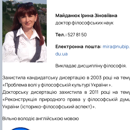
Майданюк Ірина Зіновіївна
доктор філософських наук
Тел.:
527 81 50
Електронна пошта:
mira@nubip.
du.ua
Викладає дисципліну філософія.
Захистила кандидатську дисертацію в 2003 році на тему
«Проблема волі у філософській культурі України ».
Докторську дисертацію захистила в 2011 році на тему
«Реконструкція природного права у філософській думц
України (історико-філософський аспект)».
Вільно володіє англійською мовою