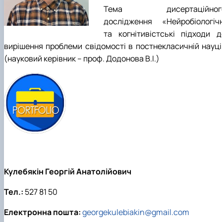
Тема дисертаційног
дослідження «Нейробіологічн
та когнітивістські підходи д
вирішення проблеми свідомості в постнекласичній науці
(науковий керівник – проф. Додонова В.І.)
Кулебякін Георгій Анатолійович
Тел.:
527 81 50
Електронна пошта:
georgekulebiakin@gmail.com