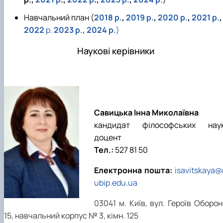
Навчальний план (
2018 р.
,
2019 р.
,
2020 р.
,
2021 р.
,
2022
р.
2023 р.
,
2024 р.
)
Наукові керівники
Савицька Інна Миколаївна
кандидат філософських наук
доцент
Тел.:
527 81 50
Електронна пошта:
isavitskaya@
ubip.edu.ua
03041 м. Київ, вул. Героїв Оборо
15, навчальний корпус № 3, кімн. 125