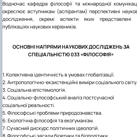
Водночас кафедра філософії та міжнародної комунікаці
окреслює вступникам (аспірантам) перспективні науков
дослідження, окремі аспекти яких представлені 
публікаціях наукових керівників.
ОСНОВНІ НАПРЯМИ НАУКОВИХ ДОСЛІДЖЕНЬ ЗА
СПЕЦІАЛЬНІСТЮ 033 «ФІЛОСОФІЯ»
1. Колективна ідентичність в умовах глобалізації.
2. Антропологічно-екзистенційні виміри соціального світу
3. Соціальна епістемологія.
4. Соціально-філософський аналіз постсучасної
соціальної реальності.
5. Філософські проблеми природознавства.
6. Екологічна філософія та екогуманізм.
7. Сучасний дискурс політичних ідеологій.
8. Філософські засади біоетики та біополітики.