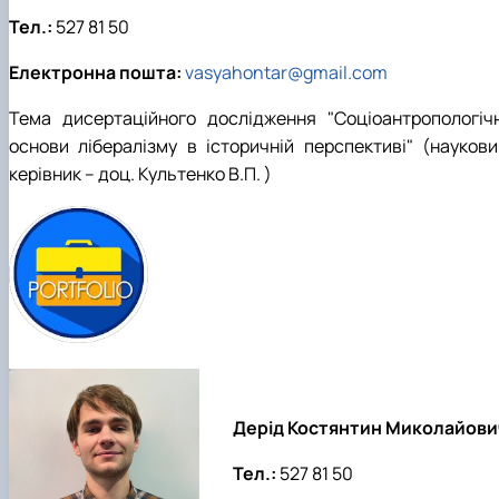
Тел.:
527 81 50
Електронна пошта:
vasyahontar@gmail.com
Тема дисертаційного дослідження "Соціоантропологічн
основи лібералізму в історичній перспективі" (наукови
керівник – доц. Культенко В.П. )
Дерід Костянтин Миколайови
Тел.:
527 81 50