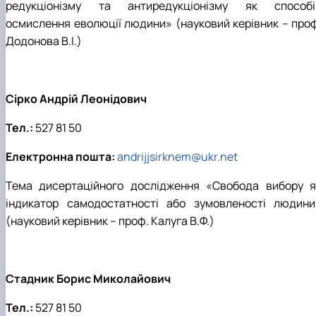
редукціонізму та антиредукціонізму як способі
осмислення еволюції людини» (науковий керівник – проф
Додонова В.І.)
Сірко Андрій Леонідович
Тел.:
527 81 50
Електронна пошта:
andrijjsirknem@ukr.net
Тема дисертаційного дослідження «Свобода вибору я
індикатор самодостатності або зумовленості людини
(науковий керівник – проф. Калуга В.Ф.)
Стадник Борис Миколайович
Тел.:
527 81 50