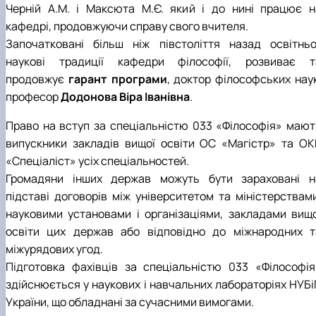
Черній А.М. і Максюта М.Є. який і до нині працює н
кафедрі, продовжуючи справу свого вчителя.
Започатковані більш ніж півстоліття назад освітньо
наукові традиції кафедри філософії, розвиває т
продовжує
гарант програми
, доктор філософських наук
професор
Додонова Віра Іванівна
.
Право на вступ за спеціальністю 033 «Філософія» мают
випускники закладів вищої освіти ОС «Магістр» та ОК
«Спеціаліст» усіх спеціальностей.
Громадяни інших держав можуть бути зараховані н
підставі договорів між університетом та міністерствами
науковими установами і організаціями, закладами вищо
освіти цих держав або відповідно до міжнародних т
міжурядових угод.
Підготовка фахівців за спеціальністю 033 «Філософія
здійснюється у наукових і навчальних лабораторіях НУБі
України, що обладнані за сучасними вимогами.