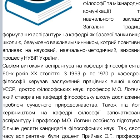
філософії та міжнародн
комунікації) т
навчального закладу
Загальні традиці
формування аспірантури на кафедрі як базової ланки вищо
школи є, безумовно важливим чинником, котрий позитивн
впливає на науковий, навчально-методичний, виховни
процес у НУБіП України.
Своїми витоками аспірантура на кафедрі філософії сяга
60-х років ХХ століття. З 1963 р. по 1970 р. кафедро
філософії керував заслужений працівник вищої школ
УССР, доктор філософських наук, професор М.О. Логвин
який створив на кафедрі філософську школу дослідженн
проблем сучасного природознавства. Також під йог
керівництвом на кафедрі філософії започаткован
аспірантуру і професор М.О. Логвин особисто підготува
більше десяти кандидатів філософських наук. Так, свог
часу аспірантами були доцент Приймак О.Г., професор