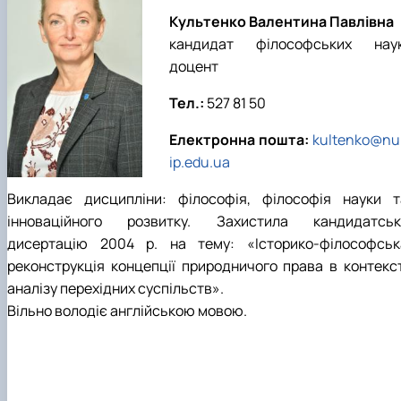
Kультенко Валентина Павлівна
кандидат філософських наук
доцент
Тел.:
527 81 50
Електронна пошта:
kultenko@nu
ip.edu.ua
Викладає дисципліни: філософія, філософія науки т
інноваційного розвитку. Захистила кандидатськ
дисертацію 2004 р. на тему: «Історико-філософськ
реконструкція концепції природничого права в контекст
аналізу перехідних суспільств».
Вільно володіє англійською мовою.