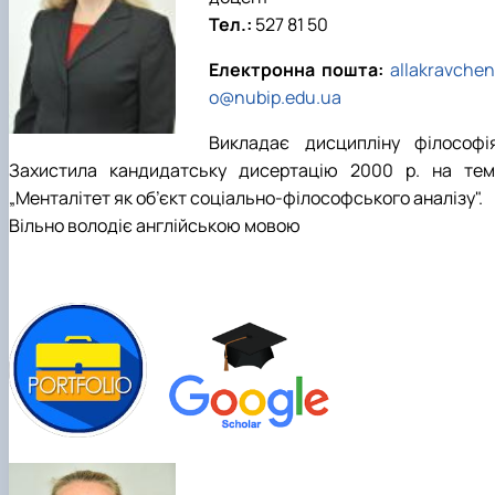
Тел.:
527 81 50
Електронна пошта:
allakravche
o@nubip.edu.ua
Викладає дисципліну філософія
Захистила кандидатську дисертацію 2000 р. на тем
„Менталітет як об’єкт соціально-філософського аналізу".
Вільно володіє англійською мовою