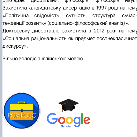
Викладає дисципліни: філософія, філософія науки
Захистила кандидатську дисертацію в 1997 році на тему
«Політична свідомість: сутність, структура, сучасн
тенденції розвитку (соціально-філософський аналіз)».
Докторську дисертацію захистила в 2012 році на тему
«Соціальна раціональність як предмет постнекласичног
дискурсу».
Вільно володіє англійською мовою.