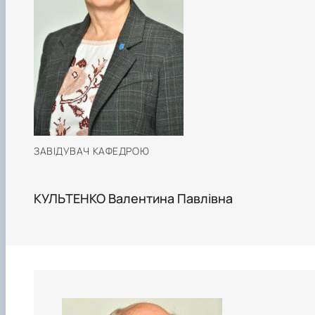
клуб»
Науковий гурток «Філософські проблеми
міжособистісної та міжгрупової комунікаці…
Науковий гурток «Історія держави і права
України»
ЗАВІДУВАЧ КАФЕДРОЮ
КУЛЬТЕНКО Валентина Павлівна