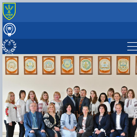
ПРО КАФЕДРУ
Історія кафедри
ВСТУПНИКУ
Склад кафедри
Вступ на спеціальність С3 «Міжнародні відносини
ОСВІТНІЙ ПРОЦЕС
суспільні комунікації та регіо…
Робочі програми, ЕНК
НАУКОВА РОБОТА
Як стати студентом?
Наукова та інноваційна діяльність
МІЖНАРОДНА ДІЯЛЬНІСТЬ
Переваги навчання в НУБІП України
Наукові послуги
Міжнародна діяльність
АСПІРАНТУРА
Консультаційно-підготовчі курси до здачі НМТ
Науковий гурток «Scientia»
Аспірантура 033 Філософія
СТУДЕНТУ
Профорієнтаційна робота
Науковий гурток «Logos»
Навчально-консультаційний пункт при кафедрі
Культурно-виховна робота
Наші соцмережі
Науковий гурток «Актуальні проблеми міжнародни
філософії
Бібліотека кафедри
Як з нами зв'язатись?
відносин»
Рада роботодавців
Скринька довіри
Науковий гурток «Ключ до істини»
Науковий гурток «Пізнай самого себе»
Науковий гурток «Світоглядні імплікації науки
майбутнього»
Науковий гурток «Софія»
Науковий гурток «Сутність людини»
Науковий гурток «Філософсько-дискусійний