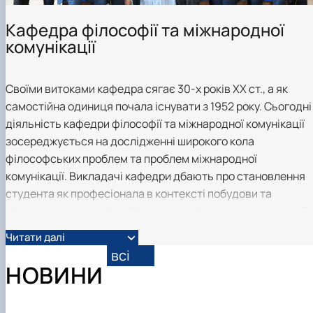
клуб»
Науковий гурток «Філософські проблеми
Кафедра філософії та міжнародної
міжособистісної та міжгрупової комунікаці…
комунікації
Науковий гурток «Історія держави і права
України»
Своїми витоками кафедра сягає 30-х років ХХ ст., а як
самостійна одиниця почала існувати з 1952 року. Сьогодні
діяльність кафедри філософії та міжнародної комунікації
зосереджується на дослідженні широкого кола
філософських проблем та проблем міжнародної
комунікації. Викладачі кафедри дбають про становлення
студента як професіонала в контексті побудови та
підтримання комунікаційного поля, формування стратегії
діяльності та розвитку організації чи суб’єкта міжнародної
Читати далі
взаємодії. Фахова підготовка здійснюється з урахування
всі
кращого досвіду вітчизняних та іноземних інституцій.
НОВИНИ