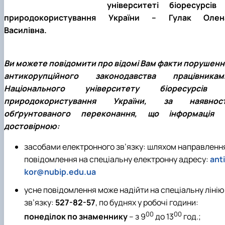
університеті біоресурсів 
клуб»
Науковий гурток «Філософські проблеми
природокористування України – Гулак Олен
міжособистісної та міжгрупової комунікаці…
Василівна.
Науковий гурток «Історія держави і права
України»
Ви можете повідомити про відомі Вам факти порушенн
антикорупційного законодавства працівникам
Національного університету біоресурсів 
природокористування України, за наявност
обґрунтованого переконання, що інформація 
достовірною:
засобами електронного зв’язку: шляхом направленн
повідомлення на спеціальну електронну адресу:
anti
kor@nubip.edu.ua
усне повідомлення може надійти на спеціальну лінію
зв’язку:
527-82-57
, по буднях у робочі години:
00
00
понеділок по знаменнику
– з 9
до 13
год.;