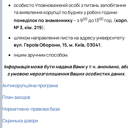
особисто Уповноваженій особі з питань запобігання
та виявлення корупції по буднях у робочі години:
00
00
понеділок по знаменнику
– з 9
до 13
год. (
корп
№ 3, кім. 219
);
шляхом направлення листа на адресу університету:
вул. Героїв Оборони, 15, м. Київ, 03041
;
іншим зручним способом.
Інформація може бути надана Вами у т.ч. анонімно, аб
з умовою нерозголошення Ваших особистих даних.
Антикорупційна програма
План заходів
Нормативно-правова база
Скринька довіри