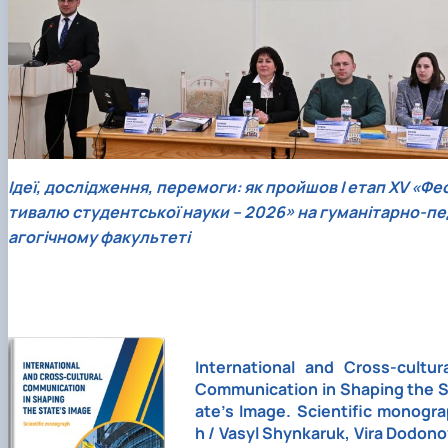
Ідеї, дослідження, перемоги: як пройшов І етап ХV «Фе
тивалю студентської науки – 2026» на гуманітарно-пе
агогічному факультеті
International and Cross-cultura
Communication in Shaping the S
ate’s Image. Scientific monogra
h / Vasyl Shynkaruk, Vira Dodon