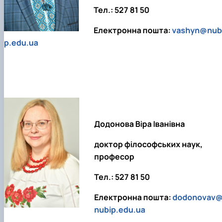
клуб»
Тел.: 527 81 50
Науковий гурток «Філософські проблеми
міжособистісної та міжгрупової комунікаці…
Електронна пошта:
vashyn@nub
Науковий гурток «Історія держави і права
p.edu.ua
України»
Додонова Віра Іванівна
доктор філософських наук,
професор
Тел.: 527 81 50
Електронна пошта:
dodonovav
nubip.edu.ua