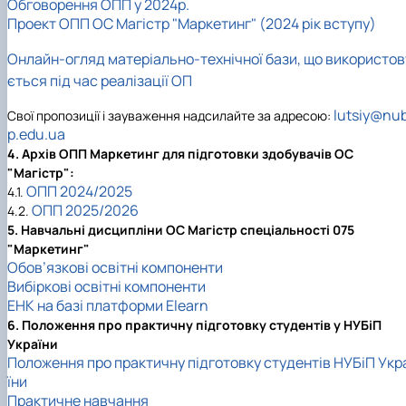
Обговорення ОПП у 2024р.
Проект ОПП ОС Магістр "Маркетинг" (2024 рік вступу)
Онлайн-огляд матеріально-технічної бази, що використов
ється під час реалізації ОП
lutsiy@nub
Свої пропозиції і зауваження надсилайте за адресою:
p.edu.ua
4. Архів ОПП Маркетинг для підготовки здобувачів ОС
"Магістр":
ОПП 2024/2025
4.1.
ОПП 2025/2026
4.2.
5. Навчальні дисципліни ОС Магістр спеціальності 075
"Маркетинг"
Обов’язкові освітні компоненти
Вибіркові освітні компоненти
ЕНК на базі платформи Elearn
6. Положення про практичну підготовку студентів у НУБіП
України
Положення про практичну підготовку студентів НУБіП Укр
їни
Практичне навчання