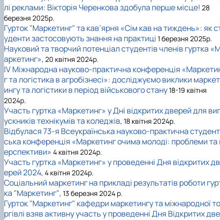
лі реклами: Вікторія Черенкова здобула перше місце!
28
березня 2025р.
Гурток "Маркетинг" та кав’ярня «Сім кав на тиждень»: як с
уденти застосовують знання на практиці
1 березня 2025р.
Науковий та творчий потенціал студентів членів гуртка «
аркетинг»
, 20 квітня 2024р.
IV Міжнародна науково-практична конференція «Маркети
г та логістика в агробізнесі»: досліджуємо виклики маркет
ингу та логістики в період військового стану
18-19 квітня
2024р.
Участь гуртка «Маркетинг» у Дні відкритих дверей для ви
ускників технікумів та коледжів
, 18 квітня 2024р.
Відбулася 73-я Всеукраїнська науково-практична студент
ська конференція «Маркетинг очима молоді: проблеми та 
ерспективи»
4 квітня 2024р.
Участь гуртка «Маркетинг» у проведенні Дня відкритих дв
ерей 2024
, 4 квітня 2024р.
Соціальний маркетинг на прикладі результатів роботи гур
ка "Маркетинг"
, 13 березня 2024 р.
Гурток "Маркетинг" кафедри маркетингу та міжнародної т
ргівлі взяв активну участь у проведенні Дня Відкритих две