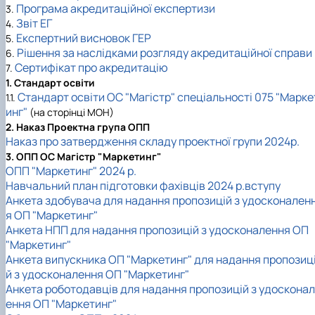
Програма акредитаційної експертизи
3.
Звіт ЕГ
4.
Експертний висновок ГЕР
5.
Рішення за наслідками розгляду акредитаційної справи
6.
Сертифікат про акредитацію
7
.
1. Стандарт освіти
Стандарт освіти ОС "Магістр" спеціальності 075 "Марке
1.1.
инг"
(на сторінці МОН)
2. Наказ Проектна група ОПП
Наказ про затвердження складу проектної групи 2024р.
3. ОПП ОС Магістр "Маркетинг"
ОПП "Маркетинг" 2024 р.
Навчальний план підготовки фахівців 2024 р.вступу
Анкета здобувача для надання пропозицій з удосконален
я ОП "Маркетинг"
Анкета НПП для надання пропозицій з удосконалення ОП
"Маркетинг"
Анкета випускника ОП "Маркетинг" для надання пропозиц
й з удосконалення ОП "Маркетинг"
Анкета роботодавців для надання пропозицій з удосконал
ення ОП "Маркетинг"