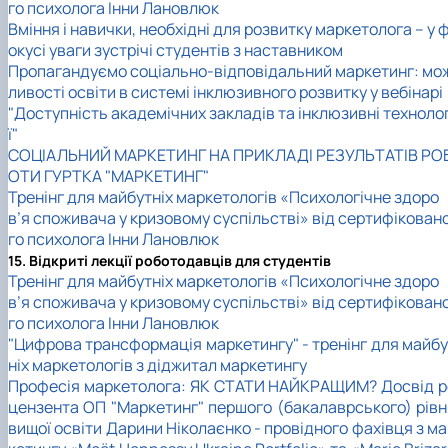
го психолога Інни Лановлюк
Вміння і навички, необхідні для розвитку маркетолога – у 
окусі уваги зустрічі студентів з наставником
Пропагандуємо соціально-відповідальний маркетинг: мо
ливості освіти в системі інклюзивного розвитку у вебінарі
"Доступність академічних закладів та інклюзивні технолог
ї"
СОЦІАЛЬНИЙ МАРКЕТИНГ НА ПРИКЛАДІ РЕЗУЛЬТАТІВ РО
ОТИ ГУРТКА "МАРКЕТИНГ"
Тренінг для майбутніх маркетологів «Психологічне здоро
в’я споживача у кризовому суспільстві» від сертифікован
го психолога Інни Лановлюк
15. Відкриті лекції роботодавців для студентів
Тренінг для майбутніх маркетологів «Психологічне здоро
в’я споживача у кризовому суспільстві» від сертифікован
го психолога Інни Лановлюк
"Цифрова трансформація маркетингу" - тренінг для майбу
ніх маркетологів з діджитал маркетингу
Професія маркетолога: ЯК СТАТИ НАЙКРАЩИМ? Досвід р
цензента ОП "Маркетинг" першого (бакалаврського) рівн
вищої освіти Дарини Ніколаєнко - провідного фахівця з м