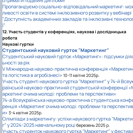
отримати подвійні дипломи!
Пропагандуємо соціально-відповідальний маркетинг: мо
ливості освіти в системі інклюзивного розвитку у вебінарі
"Доступність академічних закладів та інклюзивні технолог
ї"
12. Участь студентів у коференціях, наукова і дослідницька
робота
Наукові гуртки
Студентський науковий гурток "Маркетинг"
Студентський науковий гурток «Маркетинг»: підсумки дія
ьності за рік
V Міжнародна науково-практична конференція «Маркетин
та логістика в агробізнесі»
10-11 квітня 2025р.
Участь студенті наукового гуртка "Маркетинг" у 74-й Всеу
раїнській науково-практичній студентській конференції «
аркетинг очима молоді: проблеми та перспективи»
74-а Всеукраїнська науково-практична студентська конф
ренція «Маркетинг очима молоді: проблеми та перспекти
и»
3-4 квітня 2025р.
Олімпіади з маркетингу: успіхи наукового гуртка "Маркет
г" у 2024-2025 навчальному році
березень 2025 р.
Участь студенток наукового гуртка "Маркетинг" у фестив