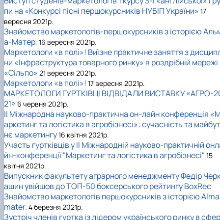
Виступ студенів-маркетологів 1 курсу 3-ї «англійської» гр
пи на «Конкурсі пісні першокурсників НУБІП України»
17
вересня 2021р.
Знайомство маркетологів-першокурсників з історією Аль
а-Матер
, 16 вересня 2021р.
Маркетологи «в полі»! Виїзне практичне заняття з дисцип
ни «Інфраструктура товарного ринку» в роздрібній мережі
«Сільпо»
21 вересня 2021р.
Маркетологи «в полі»!
17 вересня 2021р.
МАРКЕТОЛОГИ ГУРТКІВЦІ ВІДВІДАЛИ ВИСТАВКУ «АГРО-2
21»
6 червня 2021р.
II Міжнародна науково-практична он-лайн конференція «
аркетинг та логістика в агробізнесі»: сучасність та майбу
нє маркетингу
16 квітня 2021р.
Участь гуртківців у II Міжнародній науково-практичній онл
йн-конференції "Маркетинг та логістика в агробізнесі"
15
квітня 2021р.
Випускник факультету аграрного менеджменту Федір Чер
ашин увійшов до ТОП-50 боксерського рейтингу BoxRec
Знайомство маркетологів першокурсників з історією Alma
mater.
4 березня 2021р.
Зустріч членів гуртка із лідером українського ринку в сфер