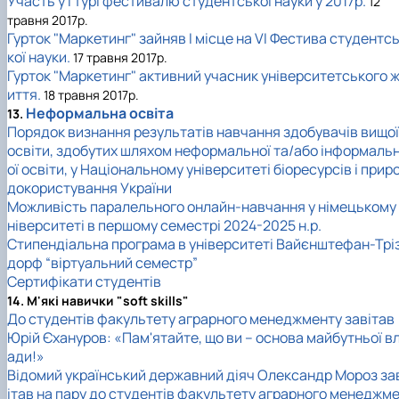
Участь у І турі фестивалю студентської науки у 2017р.
12
травня 2017р.
Гурток "Маркетинг" зайняв І місце на VI Фестива студентс
кої науки.
17 травня 2017р.
Гурток "Маркетинг" активний учасник університетського 
иття.
18 травня 2017р.
Неформальна освіта
13.
Порядок визнання результатів навчання здобувачів вищої
освіти, здобутих шляхом неформальної та/або інформаль
ої освіти, у Національному університеті біоресурсів і прир
докористування України
Можливість паралельного онлайн-навчання у німецькому 
ніверситеті в першому семестрі 2024-2025 н.р.
Стипендіальна програма в університеті Вайєнштефан-Трі
дорф “віртуальний семестр”
Сертифікати студентів
14. М'які навички "soft skills"
До студентів факультету аграрного менеджменту завітав
Юрій Єхануров: «Пам'ятайте, що ви – основа майбутньої в
ади!»
Відомий український державний діяч Олександр Мороз за
ітав на пару до студентів факультету аграрного менеджм