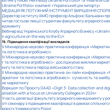
кетингу «Moët Hennessy Ukraine Portfolio» та «Marie Briza
Ukraine Portfolio» компанії «Український дім імпорту»
МЕДІАЦІЯ ЯК ПОТУЖНИЙ ІНСТРУМЕНТ ВИРІШЕННЯ СПОРІ
Директор інституту ІАМО професор Альфонс Бальманн пр
читав гостьові лекції студентам факультету аграрного ме
еджменту
Вебінар від Українського Клубу Аграрного Бізнесу «Ukrain
n agriculture on the way to the EU»
16. Підвищення кваліфікації викладачів
V Міжнародна науково-практична конференція «Маркетин
та логістика в агробізнесі»
IV Міжнародна науково-практична конференція «Маркети
г та логістика в агробізнесі»: досліджуємо виклики маркет
ингу та логістики в період військового стану
II Міжнародна науково-практична он-лайн конференція «
аркетинг та логістика в агробізнесі»: сучасність та майб
нє маркетингу
Воркшоп по Проєкту DAAD «Digit 3: Data collection and dig
alisation with a focus on University Colleges in 2024»
Участь делегації факультету аграрного менеджменту у ро
оті семінару з підвищення кваліфікації в рамках спільного 
роєкту Університету Рідінг