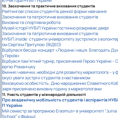
ю Ректора НУБіП України
10. Заохочення та практичне виховання студентів
Рейтингові списки студентів денної форми навчання
Заохочення та патріотичне виховання студентів
Виховна та спортивна робота
Музей історії НУБіП України гостинно розкриває двері
Заохочення та патріотичне виховання студентів
НУБіП.inside: студенти університету зустрілися з волонте
ом Сергієм Притулою (ВІДЕО)
Відбулася бесіда-концерт «Людина і нація. Благодать Ду
у Героїв»
Відбувся пам’ятний турнір, присвячений Герою України – 
ергію Романчуку
Вміння і навички, необхідні для розвитку маркетолога – у 
окусі уваги зустрічі студентів з наставником
Виховуємо особистість: Дню народженню Славетного Ко
заря присвячено виховну годину з маркетологами
11. Участь студентів у міжнародній діяльності
Про академічну мобільність студентів і аспірантів НУБі
П України
Мій семестр за програмою Erasmus+ в університеті “Junia
School” у Франції