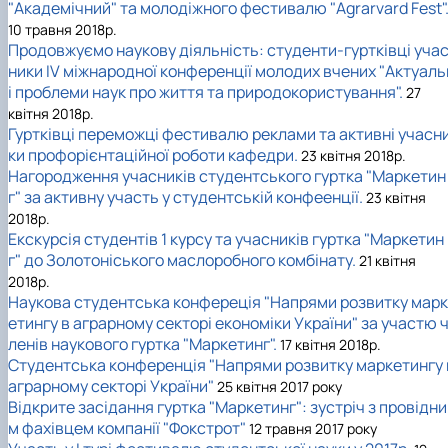
"Академічний" та молодіжного фестивалю "Agrarvard Fest"
10 травня 2018р.
Продовжуємо наукову діяльність: студенти-гуртківці уча
ники IV міжнародної конференції молодих вчених "Актуаль
і проблеми наук про життя та природокористування".
27
квітня 2018р.
Гуртківці переможці фестивалю реклами та активні учасн
ки профорієнтаційної роботи кафедри.
23 квітня 2018р.
Нагородження учасників студентського гуртка "Маркетин
г" за активну участь у студентській конфеенції.
23 квітня
2018р.
Екскурсія студентів 1 курсу та учасників гуртка "Маркетин
г" до Золотоніського маслоробного комбінату.
21 квітня
2018р.
Наукова студентська конфереція "Напрями розвитку марк
етингу в аграрному секторі економіки України" за участю 
ленів наукового гуртка "Маркетинг".
17 квітня 2018р.
Студентська конференція "Напрями розвитку маркетингу 
аграрному секторі України"
25 квітня 2017 року
Відкрите засідання гуртка "Маркетинг": зустріч з провідни
м фахівцем компанії "Фокстрот"
12 травня 2017 року