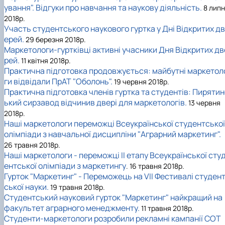
ування". Відгуки про навчання та наукову діяльність.
8 лип
2018р.
Участь студентського наукового гуртка у Дні Відкритих дв
ерей.
29 березня 2018р.
Маркетологи-гуртківці активні учасники Дня Відкритих дв
рей.
11 квітня 2018р.
Практична підготовка продовжується: майбутні маркетол
ги відвідали ПрАТ "Оболонь".
19 червня 2018р.
Практична підготовка членів гуртка та студентів: Пиряти
ький сирзавод відчинив двері для маркетологів.
13 червня
2018р.
Наші маркетологи переможці Всеукраїнської студентської
олімпіади з навчальної дисципліни "Аграрний маркетинг".
26 травня 2018р.
Наші маркетологи - переможці II етапу Всеукраїнської сту
ентської олімпіади з маркетингу
. 16 травня 2018р.
Гурток "Маркетинг" - Переможець на VII Фестивалі студен
ської науки.
19 травня 2018р.
Студентський науковий гурток "Маркетинг" найкращий на
факультет аграрного менеджменту.
11 травня 2018р.
Студенти-маркетологи розробили рекламні кампанії СОТ