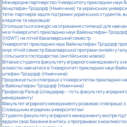
Міжнародне партнерство Університету прикладних наук В
йєнштефан-Тріздорф (Німеччина) та українських універс
тетів-партнерів задля підтримки українських студентів, в
кладачів та науковців!
Оголошується конкурс на отримання стипендії для навча
ня в Університеті прикладних наук Вайєнштефан-Тріздор
(HSWT) на літній бакалаврський семестр
Університет прикладних наук Вайєнштефан-Тріздорф про
онує літній семестр бакалаврської програми онлайн у гал
і сільського господарства (англійською мовою)
Вітаємо студента факультету аграрного менеджменту з м
жливістю навчатися в Університеті прикладних наук Вайє
штефан-Тріздорф (Німеччина)
Продовжується співпраця з Університетом прикладних на
к Вайєнштефан-Тріздорф (Німеччина)
Професор Ральф Шлаудерер – гість факультету аграрног
менеджменту!
Факультет аграрного менеджменту розвиває співпрацю з
Словацьким аграрним університетом!
Студенти факультету аграрного менеджменту вкотре підт
ердили своє бажання вчитись з програмами з можливістю