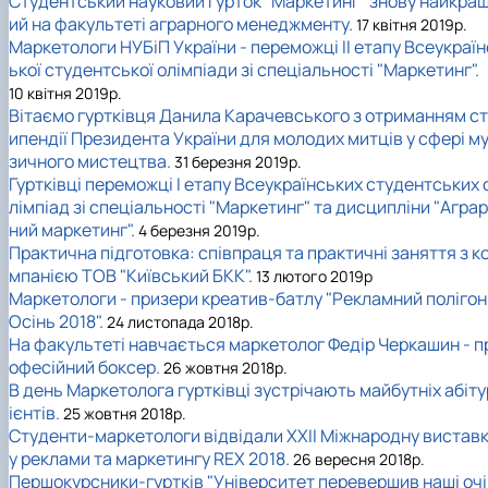
Студентський науковий гурток "Маркетинг" знову найкра
ий на факультеті аграрного менеджменту.
17 квітня 2019р.
Маркетологи НУБіП України - переможці II етапу Всеукраїн
ької студентської олімпіади зі спеціальності "Маркетинг".
10 квітня 2019р.
Вітаємо гуртківця Данила Карачевського з отриманням ст
ипендії Президента України для молодих митців у сфері м
зичного мистецтва.
31 березня 2019р.
Гуртківці переможці I етапу Всеукраїнських студентських 
лімпіад зі спеціальності "Маркетинг" та дисципліни "Аграр
ний маркетинг".
4 березня 2019р.
Практична підготовка: співпраця та практичні заняття з к
мпанією ТОВ "Київський БКК".
13 лютого 2019р
Маркетологи - призери креатив-батлу "Рекламний полігон
Осінь 2018".
24 листопада 2018р.
На факультеті навчається маркетолог Федір Черкашин - п
офесійний боксер.
26 жовтня 2018р.
В день Маркетолога гуртківці зустрічають майбутніх абіту
ієнтів.
25 жовтня 2018р.
Студенти-маркетологи відвідали XXII Міжнародну вистав
у реклами та маркетингу REX 2018.
26 вересня 2018р.
Першокурсники-гуртків "Університет перевершив наші очі