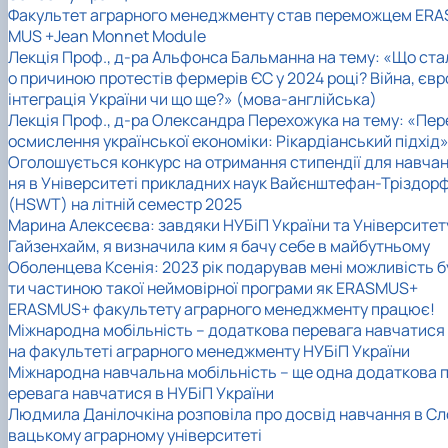
Факультет аграрного менеджменту став переможцем ERA
MUS +Jean Monnet Module
Лекція Проф., д-ра Альфонса Бальманна на тему: «Що ста
о причиною протестів фермерів ЄС у 2024 році? Війна, євр
інтеграція України чи що ще?» (мова-англійська)
Лекція Проф., д-ра Олександра Перехожука на тему: «Пер
осмислення української економіки: Рікардіанський підхід
Оголошується конкурс на отримання стипендії для навча
ня в Університеті прикладних наук Вайєнштефан-Тріздор
(HSWT) на літній семестр 2025
Марина Алексеєва: завдяки НУБіП України та Університет
Гайзенхайм, я визначила ким я бачу себе в майбутньому
Оболенцева Ксенія: 2023 рік подарував мені можливість б
ти частиною такої неймовірної програми як ERASMUS+
ERASMUS+ факультету аграрного менеджменту працює!
Міжнародна мобільність – додаткова перевага навчатися
на факультеті аграрного менеджменту НУБіП України
Міжнародна навчальна мобільність – ще одна додаткова 
еревага навчатися в НУБіП України
Людмила Данілочкіна розповіла про досвід навчання в Сл
вацькому аграрному університеті