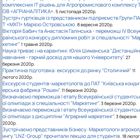
комплексних IT рішень для Агропромислового комплексу 
ОВ «АГРІАНАЛІТИКА»
. 5 листопада 2020р.
Зустріч гуртківців із представником підприємств Групи ПА
Т «МХП» Марією Островською.
8 вересня 2020р.
Вікторія Бабич та Анастасія Галінська - переможці IV Всеу
раїнського конкурсу дипломних робіт зі спеціальності "Ма
кетинг"
1 травня 2020р.
Наука триває і на карантині: Юлія Шиманська "Дистанційн
навчання - гарний досвід для нашого Університету".
27
березня 2020р.
Практична підготовка: екскурсія до ринку "Столичний"
11
лютого 2020р.
Екскурсія студентів-маркетологів до ПАТ "Київська конди
ерська фабрика "Рошен".
11 березня 2020р.
Визначаємо переможців I етапу Всеукраїнської студентсь
ої олімпіади зі спеціальності "Маркетинг".
3 березня 2020р.
Визначаємо переможців I етапу Всеукраїнської студентсь
ої олімпіади з дисципліни "Аграрний маркетинг".
3 березня
2020р.
Зустрічаємо представників бізнесу: Маркетологи агрохол
ингу "LNZ-Group" прочитали лекцію для студентів.
18 люто