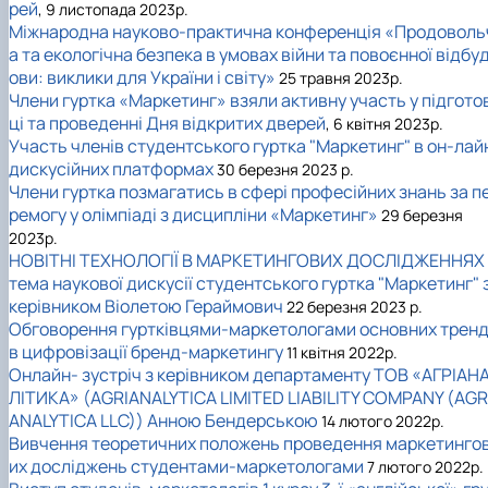
рей
, 9 листопада 2023р.
Міжнародна науково-практична конференція «Продоволь
а та екологічна безпека в умовах війни та повоєнної відбу
ови: виклики для України і світу»
25 травня 2023р.
Члени гуртка «Маркетинг» взяли активну участь у підгото
ці та проведенні Дня відкритих дверей
, 6 квітня 2023р.
Участь членів студентського гуртка "Маркетинг" в он-лай
дискусійних платформах
30 березня 2023 р.
Члени гуртка позмагатись в сфері професійних знань за п
ремогу у олімпіаді з дисципліни «Маркетинг»
29 березня
2023р.
НОВІТНІ ТЕХНОЛОГІЇ В МАРКЕТИНГОВИХ ДОСЛІДЖЕННЯХ 
тема наукової дискусії студентського гуртка "Маркетинг" 
керівником Віолетою Гераймович
22 березня 2023 р.
Обговорення гуртківцями-маркетологами основних тренд
в цифровізації бренд-маркетингу
11 квітня 2022р.
Онлайн- зустріч з керівником департаменту ТОВ «АГРІАН
ЛІТИКА» (AGRIANALYTICA LIMITED LIABILITY COMPANY (AGR
ANALYTICA LLC)) Анною Бендерською
14 лютого 2022р.
Вивчення теоретичних положень проведення маркетинго
их досліджень студентами-маркетологами
7 лютого 2022р.