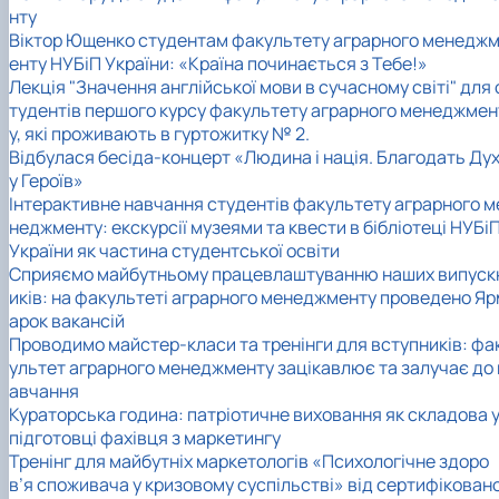
нту
Віктор Ющенко студентам факультету аграрного менедж
енту НУБіП України: «Країна починається з Тебе!»
Лекція "Значення англійської мови в сучасному світі" для 
тудентів першого курсу факультету аграрного менеджмен
у, які проживають в гуртожитку № 2.
Відбулася бесіда-концерт «Людина і нація. Благодать Ду
у Героїв»
Інтерактивне навчання студентів факультету аграрного м
неджменту: екскурсії музеями та квести в бібліотеці НУБі
України як частина студентської освіти
Сприяємо майбутньому працевлаштуванню наших випуск
иків: на факультеті аграрного менеджменту проведено Яр
арок вакансій
Проводимо майстер-класи та тренінги для вступників: фа
ультет аграрного менеджменту зацікавлює та залучає до 
авчання
Кураторська година: патріотичне виховання як складова 
підготовці фахівця з маркетингу
Тренінг для майбутніх маркетологів «Психологічне здоро
в’я споживача у кризовому суспільстві» від сертифікован