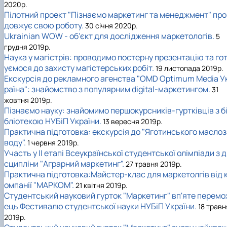
2020р.
Пілотний проект "Пізнаємо маркетинг та менеджмент" про
довжує свою роботу.
30 січня 2020р.
Ukrainian WOW - об'єкт для дослідження маркетологів.
5
грудня 2019р.
Наука у магістрів: проводимо постерну презентацію та го
уємося до захисту магістерських робіт.
19 листопада 2019р.
Екскурсія до рекламного агенства "OMD Optimum Media У
раїна": знайомство з популярним digital-маркетингом.
31
жовтня 2019р.
Пізнаємо науку: знайомимо першокурсників-гуртківців з б
бліотекою НУБіП України.
13 вересня 2019р.
Практична підготовка: екскурсія до "Яготинського маслоз
воду".
1 червня 2019р.
Участь у II етапі Всеукраїнської студентської олімпіади з 
сципліни "Аграрний маркетинг".
27 травня 2019р.
Практична підготовка:Майстер-клас для маркетолгів від 
омпанії "МАРКОМ".
21 квітня 2019р.
Студентський науковий гурток "Маркетинг" вп'яте перемо
ець Фестивалю студентської науки НУБіП України.
18 травн
2019р.