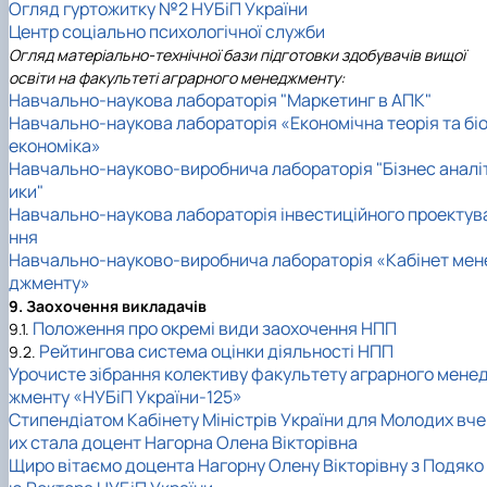
Огляд гуртожитку №2 НУБіП України
Центр соціально психологічної служби
Огляд матеріально-технічної бази підготовки здобувачів вищої
освіти на факультеті аграрного менеджменту:
Навчально-наукова лабораторія "Маркетинг в АПК"
Навчально-наукова лабораторія «Економічна теорія та бі
економіка»
Навчально-науково-виробнича лабораторія "Бізнес аналі
ики"
Навчально-наукова лабораторія інвестиційного проектув
ння
Навчально-науково-виробнича лабораторія «Кабінет мен
джменту»
9. Заохочення викладачів
Положення про окремі види заохочення НПП
9.1.
Рейтингова система оцінки діяльності НПП
9.2.
Урочисте зібрання колективу факультету аграрного мене
жменту «НУБіП України-125»
Стипендіатом Кабінету Міністрів України для Молодих вче
их стала доцент Нагорна Олена Вікторівна
Щиро вітаємо доцента Нагорну Олену Вікторівну з Подяко