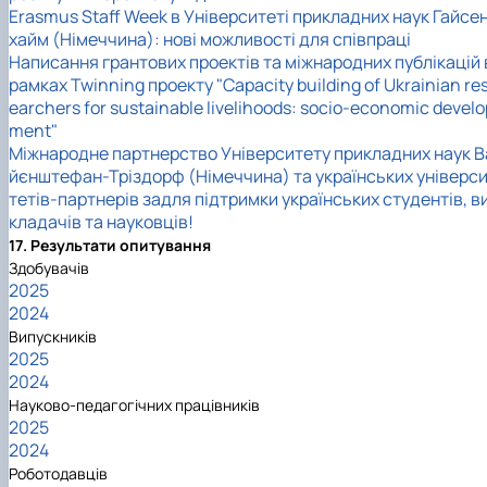
Erasmus Staff Week в Університеті прикладних наук Гайсе
хайм (Німеччина): нові можливості для співпраці
Написання грантових проектів та міжнародних публікацій 
рамках Twinning проекту "Capacity building of Ukrainian re
earchers for sustainable livelihoods: socio-economic develo
ment"
Міжнародне партнерство Університету прикладних наук В
йєнштефан-Тріздорф (Німеччина) та українських універс
тетів-партнерів задля підтримки українських студентів, в
кладачів та науковців!
17. Результати опитування
Здобувачів
2025
2024
Випускників
2025
2024
Науково-педагогічних працівників
2025
2024
Роботодавців