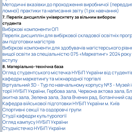
Методичні вказівки до проходження виробничої (передди
ломної) практики та написання звіту (1 рік навчання)
7. Перелік дисциплін університету за вільним вибором
студента
Вибіркові компоненти ОП
Перелік дисциплін для вибіркової складової освітніх прог
ам підготовки магістрів
Вибіркові компоненти для здобувачів магістерського рівн
вищої освіти за спеціальністю 075 «Маркетинг» 2024 року
вступу
8. Матеріально-технічна база
Огляд студентського містечка НУБіП України від студенті
кафедри маркетингу та міжнародної торгівлі
Віртуальний 3D - Тур по навчальному корпусу №3 - Музей 
торії НУБіП України, Гербова зала, Червона актова зала, Бл
акитна зала, Зелена зала, Зала Вчених рад, Ботанічний са
Кафедра військової підготовки НУБіП України м. Київ
Спортивні секції та оздоровчі групи
Студії кафедри культурології
Огляд кампусу НУБіП України
Студмістечко НУБіП України