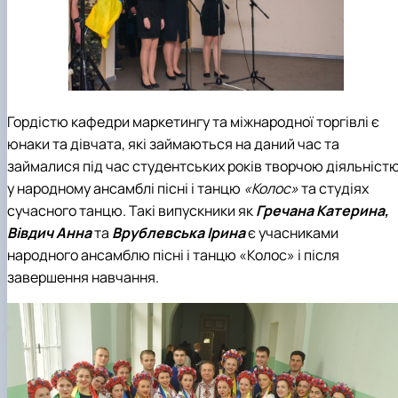
Гордістю кафедри маркетингу та міжнародної торгівлі є
юнаки та дівчата, які займаються на даний час та
займалися під час студентських років творчою діяльніст
у народному ансамблі пісні і танцю
«Колос»
та студіях
сучасного танцю. Такі випускники як
Гречана Катерина,
Вівдич Анна
та
Врублевська Ірина
є учасниками
народного ансамблю пісні і танцю «Колос» і після
завершення навчання.