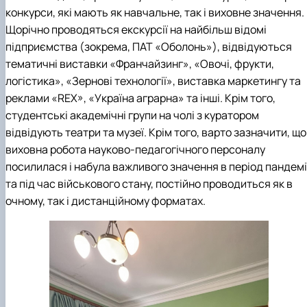
конкурси, які мають як навчальне, так і виховне значення.
Щорічно проводяться екскурсії на найбільш відомі
підприємства (зокрема, ПАТ «Оболонь»), відвідуються
тематичні виставки «Франчайзинг», «Овочі, фрукти,
логістика», «Зернові технології», виставка маркетингу та
реклами «REX», «Україна аграрна» та інші. Крім того,
студентські академічні групи на чолі з куратором
відвідують театри та музеї. Крім того, варто зазначити, що
виховна робота науково-педагогічного персоналу
посилилася і набула важливого значення в період пандемі
та під час військового стану, постійно проводиться як в
очному, так і дистанційному форматах.