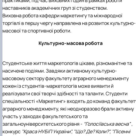
практиками, під час виховних годин в рамках роботи
наставників академічних груп зі студенством.
Виховна робота кафедри маркетингу та міжнародної
торгівлі в першу чергу направлена на розвиток культурно-
масової та спортивної роботи.
Культурно-масова робота
Студентське життя маркетологів цікаве, різноманітне та
насичене подіями. Завдяки активному культурно-
масовому сектору факультету аграрного менеджменту
кожен із студентів-маркетологів може виявити й
реалізувати свої творчі здібності та таланти. Студенти
спеціальності «Маркетинг» входять до команд факультет
аграрного менеджменту, які неодноразово брали активну
участь у заходах факультетського та
загальноуніверситетського рівня -
“Голосіївська весна”
,
конкурс
"Краса НУБіП України", "Що? Де? Коли?", "Пісенні