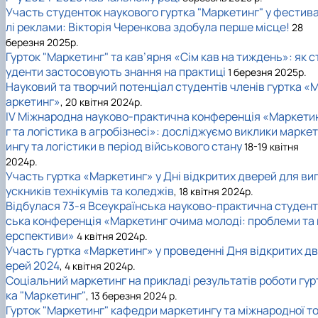
Участь студенток наукового гуртка "Маркетинг" у фестив
лі реклами: Вікторія Черенкова здобула перше місце!
28
березня 2025р.
Гурток "Маркетинг" та кав’ярня «Сім кав на тиждень»: як с
уденти застосовують знання на практиці
1 березня 2025р.
Науковий та творчий потенціал студентів членів гуртка «
аркетинг»
, 20 квітня 2024р.
IV Міжнародна науково-практична конференція «Маркети
г та логістика в агробізнесі»: досліджуємо виклики маркет
ингу та логістики в період військового стану
18-19 квітня
2024р.
Участь гуртка «Маркетинг» у Дні відкритих дверей для ви
ускників технікумів та коледжів
, 18 квітня 2024р.
Відбулася 73-я Всеукраїнська науково-практична студент
ська конференція «Маркетинг очима молоді: проблеми та 
ерспективи»
4 квітня 2024р.
Участь гуртка «Маркетинг» у проведенні Дня відкритих дв
ерей 2024
, 4 квітня 2024р.
Соціальний маркетинг на прикладі результатів роботи гур
ка "Маркетинг"
, 13 березня 2024 р.
Гурток "Маркетинг" кафедри маркетингу та міжнародної т