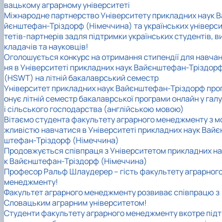
вацькому аграрному університеті
Міжнародне партнерство Університету прикладних наук В
йєнштефан-Тріздорф (Німеччина) та українських універс
тетів-партнерів задля підтримки українських студентів, в
кладачів та науковців!
Оголошується конкурс на отримання стипендії для навча
ня в Університеті прикладних наук Вайєнштефан-Тріздор
(HSWT) на літній бакалаврський семестр
Університет прикладних наук Вайєнштефан-Тріздорф про
онує літній семестр бакалаврської програми онлайн у гал
і сільського господарства (англійською мовою)
Вітаємо студента факультету аграрного менеджменту з м
жливістю навчатися в Університеті прикладних наук Вайє
штефан-Тріздорф (Німеччина)
Продовжується співпраця з Університетом прикладних на
к Вайєнштефан-Тріздорф (Німеччина)
Професор Ральф Шлаудерер – гість факультету аграрног
менеджменту!
Факультет аграрного менеджменту розвиває співпрацю з
Словацьким аграрним університетом!
Студенти факультету аграрного менеджменту вкотре підт