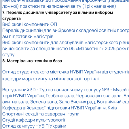
ломної) практики та написання звіту (1 рік навчання)
7. Перелік дисциплін університету за вільним вибором
студента
Вибіркові компоненти ОП
Перелік дисциплін для вибіркової складової освітніх прог
ам підготовки магістрів
Вибіркові компоненти для здобувачів магістерського рівн
вищої освіти за спеціальністю D5 «Маркетинг» 2025 року 
ступу
8. Матеріально-технічна база
Огляд студентського містечка НУБіП України від студенті
кафедри маркетингу та міжнародної торгівлі
Віртуальний 3D - Тур по навчальному корпусу №3 - Музей 
торії НУБіП України, Гербова зала, Червона актова зала, Бл
акитна зала, Зелена зала, Зала Вчених рад, Ботанічний са
Кафедра військової підготовки НУБіП України м. Київ
Спортивні секції та оздоровчі групи
Студії кафедри культурології
Огляд кампусу НУБіП України