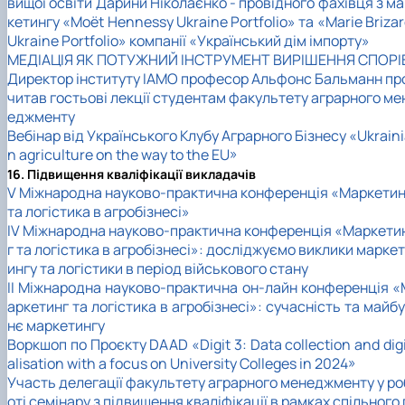
вищої освіти Дарини Ніколаєнко - провідного фахівця з м
кетингу «Moët Hennessy Ukraine Portfolio» та «Marie Briza
Ukraine Portfolio» компанії «Український дім імпорту»
МЕДІАЦІЯ ЯК ПОТУЖНИЙ ІНСТРУМЕНТ ВИРІШЕННЯ СПОРІ
Директор інституту ІАМО професор Альфонс Бальманн пр
читав гостьові лекції студентам факультету аграрного ме
еджменту
Вебінар від Українського Клубу Аграрного Бізнесу «Ukrain
n agriculture on the way to the EU»
16. Підвищення кваліфікації викладачів
V Міжнародна науково-практична конференція «Маркетин
та логістика в агробізнесі»
IV Міжнародна науково-практична конференція «Маркети
г та логістика в агробізнесі»: досліджуємо виклики маркет
ингу та логістики в період військового стану
II Міжнародна науково-практична он-лайн конференція «
аркетинг та логістика в агробізнесі»: сучасність та майб
нє маркетингу
Воркшоп по Проєкту DAAD «Digit 3: Data collection and dig
alisation with a focus on University Colleges in 2024»
Участь делегації факультету аграрного менеджменту у ро
оті семінару з підвищення кваліфікації в рамках спільного 