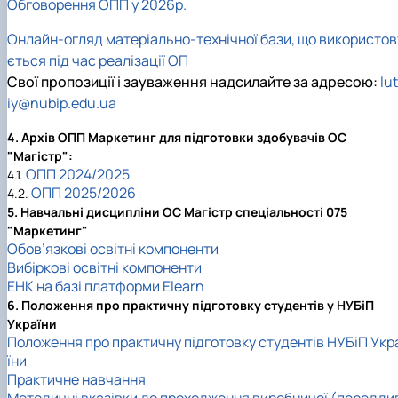
Обговорення ОПП у 2026р.
Онлайн-огляд матеріально-технічної бази, що використов
ється під час реалізації ОП
Свої пропозиції і зауваження надсилайте за адресою:
lu
iy@nubip.edu.ua
4. Архів ОПП Маркетинг для підготовки здобувачів ОС
"Магістр":
ОПП 2024/2025
4.1.
ОПП 2025/2026
4.2.
5. Навчальні дисципліни ОС Магістр спеціальності 075
"Маркетинг"
Обов’язкові освітні компоненти
Вибіркові освітні компоненти
ЕНК на базі платформи Elearn
6. Положення про практичну підготовку студентів у НУБіП
України
Положення про практичну підготовку студентів НУБіП Укр
їни
Практичне навчання
Методичні вказівки до проходження виробничої (передди