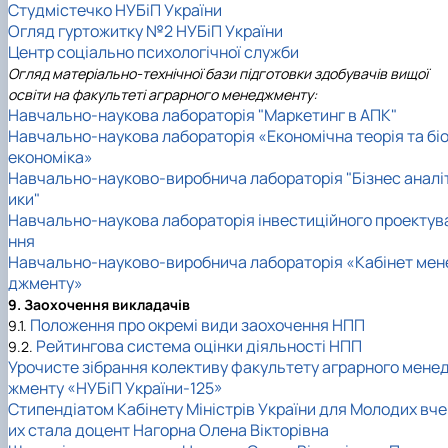
Студмістечко НУБіП України
Огляд гуртожитку №2 НУБіП України
Центр соціально психологічної служби
Огляд матеріально-технічної бази підготовки здобувачів вищої
освіти на факультеті аграрного менеджменту:
Навчально-наукова лабораторія "Маркетинг в АПК"
Навчально-наукова лабораторія «Економічна теорія та бі
економіка»
Навчально-науково-виробнича лабораторія "Бізнес аналі
ики"
Навчально-наукова лабораторія інвестиційного проектув
ння
Навчально-науково-виробнича лабораторія «Кабінет мен
джменту»
9. Заохочення викладачів
Положення про окремі види заохочення НПП
9.1.
Рейтингова система оцінки діяльності НПП
9.2.
Урочисте зібрання колективу факультету аграрного мене
жменту «НУБіП України-125»
Стипендіатом Кабінету Міністрів України для Молодих вче
их стала доцент Нагорна Олена Вікторівна