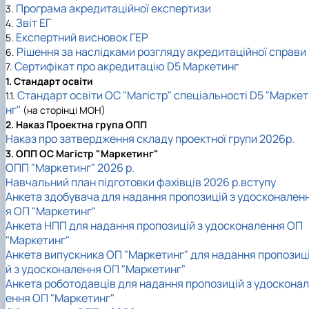
Програма акредитаційної експертизи
3.
Звіт ЕГ
4.
Експертний висновок ГЕР
5.
Рішення за наслідками розгляду акредитаційної справи
6.
Сертифікат про акредитацію D5 Маркетинг
7
.
1. Стандарт освіти
Стандарт освіти ОС "Магістр" спеціальності D5 "Марке
1.1.
нг"
(на сторінці МОН)
2. Наказ Проектна група ОПП
Наказ про затвердження складу проектної групи 2026р.
3. ОПП ОС Магістр "Маркетинг"
ОПП "Маркетинг" 2026 р.
Навчальний план підготовки фахівців 2026 р.вступу
Анкета здобувача для надання пропозицій з удосконален
я ОП "Маркетинг"
Анкета НПП для надання пропозицій з удосконалення ОП
"Маркетинг"
Анкета випускника ОП "Маркетинг" для надання пропозиц
й з удосконалення ОП "Маркетинг"
Анкета роботодавців для надання пропозицій з удосконал
ення ОП "Маркетинг"