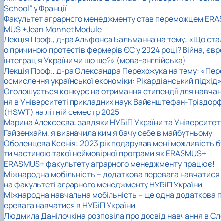
School” у Франції
Факультет аграрного менеджменту став переможцем ERA
MUS +Jean Monnet Module
Лекція Проф., д-ра Альфонса Бальманна на тему: «Що ста
о причиною протестів фермерів ЄС у 2024 році? Війна, євр
інтеграція України чи що ще?» (мова-англійська)
Лекція Проф., д-ра Олександра Перехожука на тему: «Пер
осмислення української економіки: Рікардіанський підхід
Оголошується конкурс на отримання стипендії для навча
ня в Університеті прикладних наук Вайєнштефан-Тріздор
(HSWT) на літній семестр 2025
Марина Алексеєва: завдяки НУБіП України та Університет
Гайзенхайм, я визначила ким я бачу себе в майбутньому
Оболенцева Ксенія: 2023 рік подарував мені можливість б
ти частиною такої неймовірної програми як ERASMUS+
ERASMUS+ факультету аграрного менеджменту працює!
Міжнародна мобільність – додаткова перевага навчатися
на факультеті аграрного менеджменту НУБіП України
Міжнародна навчальна мобільність – ще одна додаткова 
еревага навчатися в НУБіП України
Людмила Данілочкіна розповіла про досвід навчання в Сл