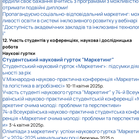
ердили своє бажання вчитись з програмами з можливістю
отримати подвійні дипломи!
Пропагандуємо соціально-відповідальний маркетинг: мо
ливості освіти в системі інклюзивного розвитку у вебінарі
"Доступність академічних закладів та інклюзивні технолог
ї"
12. Участь студентів у коференціях, наукова і дослідницька
робота
Наукові гуртки
Студентський науковий гурток "Маркетинг"
Студентський науковий гурток «Маркетинг»: підсумки дія
ьності за рік
V Міжнародна науково-практична конференція «Маркетин
та логістика в агробізнесі»
10-11 квітня 2025р.
Участь студенті наукового гуртка "Маркетинг" у 74-й Всеу
раїнській науково-практичній студентській конференції «
аркетинг очима молоді: проблеми та перспективи»
74-а Всеукраїнська науково-практична студентська конф
ренція «Маркетинг очима молоді: проблеми та перспекти
и»
3-4 квітня 2025р.
Олімпіади з маркетингу: успіхи наукового гуртка "Маркет
г" у 2024-2025 навчальному році
березень 2025 р.