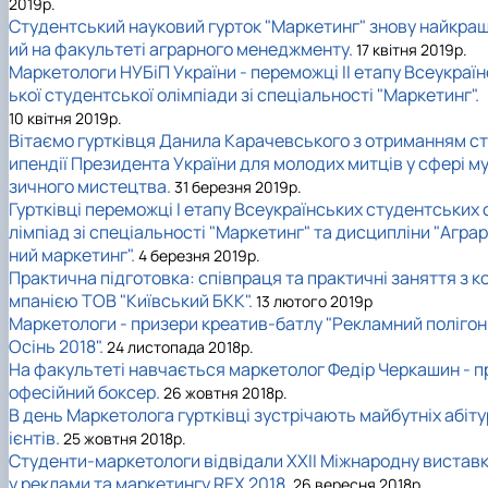
2019р.
Студентський науковий гурток "Маркетинг" знову найкра
ий на факультеті аграрного менеджменту.
17 квітня 2019р.
Маркетологи НУБіП України - переможці II етапу Всеукраїн
ької студентської олімпіади зі спеціальності "Маркетинг".
10 квітня 2019р.
Вітаємо гуртківця Данила Карачевського з отриманням ст
ипендії Президента України для молодих митців у сфері м
зичного мистецтва.
31 березня 2019р.
Гуртківці переможці I етапу Всеукраїнських студентських 
лімпіад зі спеціальності "Маркетинг" та дисципліни "Аграр
ний маркетинг".
4 березня 2019р.
Практична підготовка: співпраця та практичні заняття з к
мпанією ТОВ "Київський БКК".
13 лютого 2019р
Маркетологи - призери креатив-батлу "Рекламний полігон
Осінь 2018".
24 листопада 2018р.
На факультеті навчається маркетолог Федір Черкашин - п
офесійний боксер.
26 жовтня 2018р.
В день Маркетолога гуртківці зустрічають майбутніх абіту
ієнтів.
25 жовтня 2018р.
Студенти-маркетологи відвідали XXII Міжнародну вистав
у реклами та маркетингу REX 2018.
26 вересня 2018р.