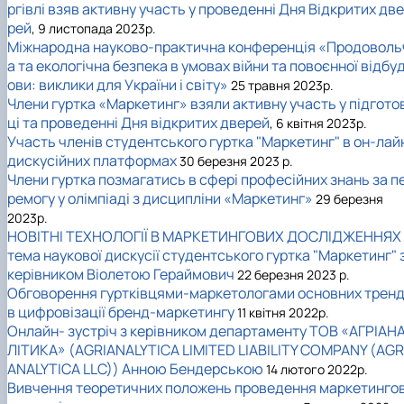
ргівлі взяв активну участь у проведенні Дня Відкритих две
рей
, 9 листопада 2023р.
Міжнародна науково-практична конференція «Продоволь
а та екологічна безпека в умовах війни та повоєнної відбу
ови: виклики для України і світу»
25 травня 2023р.
Члени гуртка «Маркетинг» взяли активну участь у підгото
ці та проведенні Дня відкритих дверей
, 6 квітня 2023р.
Участь членів студентського гуртка "Маркетинг" в он-лай
дискусійних платформах
30 березня 2023 р.
Члени гуртка позмагатись в сфері професійних знань за п
ремогу у олімпіаді з дисципліни «Маркетинг»
29 березня
2023р.
НОВІТНІ ТЕХНОЛОГІЇ В МАРКЕТИНГОВИХ ДОСЛІДЖЕННЯХ 
тема наукової дискусії студентського гуртка "Маркетинг" 
керівником Віолетою Гераймович
22 березня 2023 р.
Обговорення гуртківцями-маркетологами основних тренд
в цифровізації бренд-маркетингу
11 квітня 2022р.
Онлайн- зустріч з керівником департаменту ТОВ «АГРІАН
ЛІТИКА» (AGRIANALYTICA LIMITED LIABILITY COMPANY (AGR
ANALYTICA LLC)) Анною Бендерською
14 лютого 2022р.
Вивчення теоретичних положень проведення маркетинго