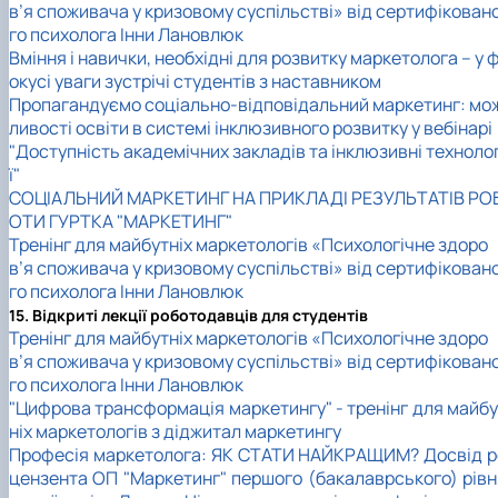
в’я споживача у кризовому суспільстві» від сертифікован
го психолога Інни Лановлюк
Вміння і навички, необхідні для розвитку маркетолога – у 
окусі уваги зустрічі студентів з наставником
Пропагандуємо соціально-відповідальний маркетинг: мо
ливості освіти в системі інклюзивного розвитку у вебінарі
"Доступність академічних закладів та інклюзивні технолог
ї"
СОЦІАЛЬНИЙ МАРКЕТИНГ НА ПРИКЛАДІ РЕЗУЛЬТАТІВ РО
ОТИ ГУРТКА "МАРКЕТИНГ"
Тренінг для майбутніх маркетологів «Психологічне здоро
в’я споживача у кризовому суспільстві» від сертифікован
го психолога Інни Лановлюк
15. Відкриті лекції роботодавців для студентів
Тренінг для майбутніх маркетологів «Психологічне здоро
в’я споживача у кризовому суспільстві» від сертифікован
го психолога Інни Лановлюк
"Цифрова трансформація маркетингу" - тренінг для майбу
ніх маркетологів з діджитал маркетингу
Професія маркетолога: ЯК СТАТИ НАЙКРАЩИМ? Досвід р
цензента ОП "Маркетинг" першого (бакалаврського) рівн