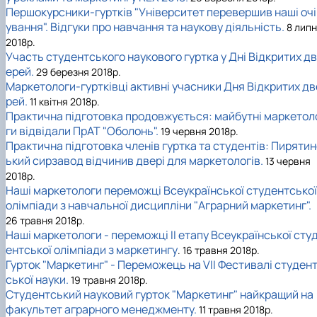
Першокурсники-гуртків "Університет перевершив наші очі
ування". Відгуки про навчання та наукову діяльність.
8 лип
2018р.
Участь студентського наукового гуртка у Дні Відкритих дв
ерей.
29 березня 2018р.
Маркетологи-гуртківці активні учасники Дня Відкритих дв
рей.
11 квітня 2018р.
Практична підготовка продовжується: майбутні маркетол
ги відвідали ПрАТ "Оболонь".
19 червня 2018р.
Практична підготовка членів гуртка та студентів: Пиряти
ький сирзавод відчинив двері для маркетологів.
13 червня
2018р.
Наші маркетологи переможці Всеукраїнської студентської
олімпіади з навчальної дисципліни "Аграрний маркетинг".
26 травня 2018р.
Наші маркетологи - переможці II етапу Всеукраїнської сту
ентської олімпіади з маркетингу
. 16 травня 2018р.
Гурток "Маркетинг" - Переможець на VII Фестивалі студен
ської науки.
19 травня 2018р.
Студентський науковий гурток "Маркетинг" найкращий на
факультет аграрного менеджменту.
11 травня 2018р.