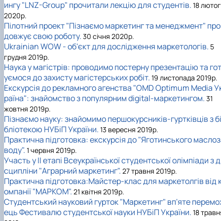
ингу "LNZ-Group" прочитали лекцію для студентів.
18 люто
2020р.
Пілотний проект "Пізнаємо маркетинг та менеджмент" про
довжує свою роботу.
30 січня 2020р.
Ukrainian WOW - об'єкт для дослідження маркетологів.
5
грудня 2019р.
Наука у магістрів: проводимо постерну презентацію та го
уємося до захисту магістерських робіт.
19 листопада 2019р.
Екскурсія до рекламного агенства "OMD Optimum Media У
раїна": знайомство з популярним digital-маркетингом.
31
жовтня 2019р.
Пізнаємо науку: знайомимо першокурсників-гуртківців з б
бліотекою НУБіП України.
13 вересня 2019р.
Практична підготовка: екскурсія до "Яготинського маслоз
воду".
1 червня 2019р.
Участь у II етапі Всеукраїнської студентської олімпіади з 
сципліни "Аграрний маркетинг".
27 травня 2019р.
Практична підготовка:Майстер-клас для маркетолгів від 
омпанії "МАРКОМ".
21 квітня 2019р.
Студентський науковий гурток "Маркетинг" вп'яте перемо
ець Фестивалю студентської науки НУБіП України.
18 травн