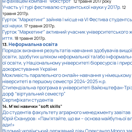
м фахівцем компанії "Фокстрот"
12 травня 2017 року
Участь у І турі фестивалю студентської науки у 2017р.
12
травня 2017р.
Гурток "Маркетинг" зайняв І місце на VI Фестива студентс
кої науки.
17 травня 2017р.
Гурток "Маркетинг" активний учасник університетського 
иття.
18 травня 2017р.
Неформальна освіта
13.
Порядок визнання результатів навчання здобувачів вищої
освіти, здобутих шляхом неформальної та/або інформаль
ої освіти, у Національному університеті біоресурсів і прир
докористування України
Можливість паралельного онлайн-навчання у німецькому 
ніверситеті в першому семестрі 2024-2025 н.р.
Стипендіальна програма в університеті Вайєнштефан-Трі
дорф “віртуальний семестр”
Сертифікати студентів
14. М'які навички "soft skills"
До студентів факультету аграрного менеджменту завітав
Юрій Єхануров: «Пам'ятайте, що ви – основа майбутньої в
ади!»
Відомий український державний діяч Олександр Мороз за