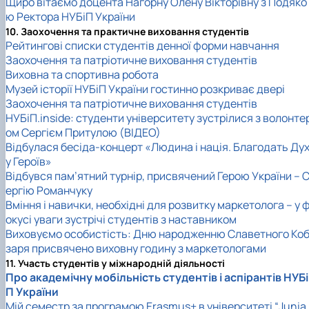
Щиро вітаємо доцента Нагорну Олену Вікторівну з Подяко
ю Ректора НУБіП України
10. Заохочення та практичне виховання студентів
Рейтингові списки студентів денної форми навчання
Заохочення та патріотичне виховання студентів
Виховна та спортивна робота
Музей історії НУБіП України гостинно розкриває двері
Заохочення та патріотичне виховання студентів
НУБіП.inside: студенти університету зустрілися з волонте
ом Сергієм Притулою (ВІДЕО)
Відбулася бесіда-концерт «Людина і нація. Благодать Ду
у Героїв»
Відбувся пам’ятний турнір, присвячений Герою України – 
ергію Романчуку
Вміння і навички, необхідні для розвитку маркетолога – у 
окусі уваги зустрічі студентів з наставником
Виховуємо особистість: Дню народженню Славетного Ко
заря присвячено виховну годину з маркетологами
11. Участь студентів у міжнародній діяльності
Про академічну мобільність студентів і аспірантів НУБі
П України
Мій семестр за програмою Erasmus+ в університеті “Junia