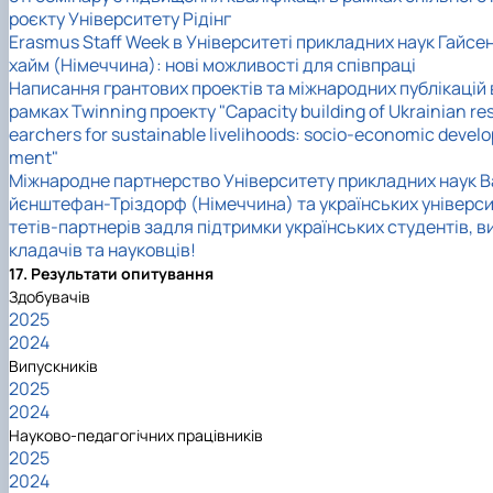
роєкту Університету Рідінг
Erasmus Staff Week в Університеті прикладних наук Гайсе
хайм (Німеччина): нові можливості для співпраці
Написання грантових проектів та міжнародних публікацій 
рамках Twinning проекту "Capacity building of Ukrainian re
earchers for sustainable livelihoods: socio-economic develo
ment"
Міжнародне партнерство Університету прикладних наук В
йєнштефан-Тріздорф (Німеччина) та українських універс
тетів-партнерів задля підтримки українських студентів, в
кладачів та науковців!
17. Результати опитування
Здобувачів
2025
2024
Випускників
2025
2024
Науково-педагогічних працівників
2025
2024