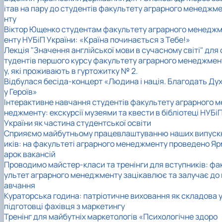
ітав на пару до студентів факультету аграрного менеджм
нту
Віктор Ющенко студентам факультету аграрного менедж
енту НУБіП України: «Країна починається з Тебе!»
Лекція "Значення англійської мови в сучасному світі" для 
тудентів першого курсу факультету аграрного менеджмен
у, які проживають в гуртожитку № 2.
Відбулася бесіда-концерт «Людина і нація. Благодать Ду
у Героїв»
Інтерактивне навчання студентів факультету аграрного м
неджменту: екскурсії музеями та квести в бібліотеці НУБі
України як частина студентської освіти
Сприяємо майбутньому працевлаштуванню наших випуск
иків: на факультеті аграрного менеджменту проведено Яр
арок вакансій
Проводимо майстер-класи та тренінги для вступників: фа
ультет аграрного менеджменту зацікавлює та залучає до 
авчання
Кураторська година: патріотичне виховання як складова 
підготовці фахівця з маркетингу
Тренінг для майбутніх маркетологів «Психологічне здоро