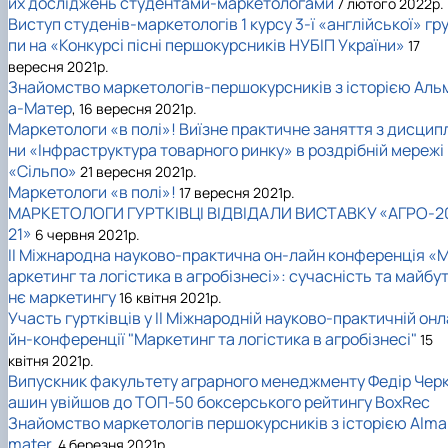
их досліджень студентами-маркетологами
7 лютого 2022р.
Виступ студенів-маркетологів 1 курсу 3-ї «англійської» гр
пи на «Конкурсі пісні першокурсників НУБІП України»
17
вересня 2021р.
Знайомство маркетологів-першокурсників з історією Аль
а-Матер
, 16 вересня 2021р.
Маркетологи «в полі»! Виїзне практичне заняття з дисцип
ни «Інфраструктура товарного ринку» в роздрібній мережі
«Сільпо»
21 вересня 2021р.
Маркетологи «в полі»!
17 вересня 2021р.
МАРКЕТОЛОГИ ГУРТКІВЦІ ВІДВІДАЛИ ВИСТАВКУ «АГРО-2
21»
6 червня 2021р.
II Міжнародна науково-практична он-лайн конференція «
аркетинг та логістика в агробізнесі»: сучасність та майбу
нє маркетингу
16 квітня 2021р.
Участь гуртківців у II Міжнародній науково-практичній онл
йн-конференції "Маркетинг та логістика в агробізнесі"
15
квітня 2021р.
Випускник факультету аграрного менеджменту Федір Чер
ашин увійшов до ТОП-50 боксерського рейтингу BoxRec
Знайомство маркетологів першокурсників з історією Alma
mater.
4 березня 2021р.