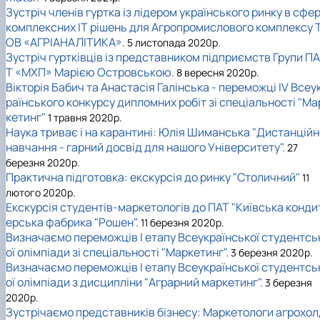
Зустріч членів гуртка із лідером українського ринку в сфер
комплексних IT рішень для Агропромислового комплексу 
ОВ «АГРІАНАЛІТИКА»
. 5 листопада 2020р.
Зустріч гуртківців із представником підприємств Групи ПА
Т «МХП» Марією Островською.
8 вересня 2020р.
Вікторія Бабич та Анастасія Галінська - переможці IV Всеу
раїнського конкурсу дипломних робіт зі спеціальності "Ма
кетинг"
1 травня 2020р.
Наука триває і на карантині: Юлія Шиманська "Дистанційн
навчання - гарний досвід для нашого Університету".
27
березня 2020р.
Практична підготовка: екскурсія до ринку "Столичний"
11
лютого 2020р.
Екскурсія студентів-маркетологів до ПАТ "Київська конди
ерська фабрика "Рошен".
11 березня 2020р.
Визначаємо переможців I етапу Всеукраїнської студентсь
ої олімпіади зі спеціальності "Маркетинг".
3 березня 2020р.
Визначаємо переможців I етапу Всеукраїнської студентсь
ої олімпіади з дисципліни "Аграрний маркетинг".
3 березня
2020р.
Зустрічаємо представників бізнесу: Маркетологи агрохол