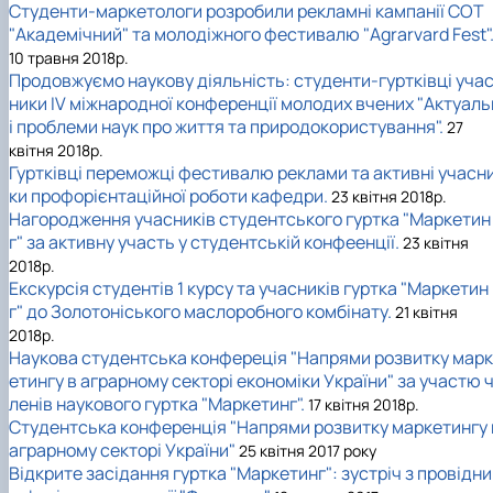
Студенти-маркетологи розробили рекламні кампанії СОТ
"Академічний" та молодіжного фестивалю "Agrarvard Fest"
10 травня 2018р.
Продовжуємо наукову діяльність: студенти-гуртківці уча
ники IV міжнародної конференції молодих вчених "Актуаль
і проблеми наук про життя та природокористування".
27
квітня 2018р.
Гуртківці переможці фестивалю реклами та активні учасн
ки профорієнтаційної роботи кафедри.
23 квітня 2018р.
Нагородження учасників студентського гуртка "Маркетин
г" за активну участь у студентській конфеенції.
23 квітня
2018р.
Екскурсія студентів 1 курсу та учасників гуртка "Маркетин
г" до Золотоніського маслоробного комбінату.
21 квітня
2018р.
Наукова студентська конфереція "Напрями розвитку марк
етингу в аграрному секторі економіки України" за участю 
ленів наукового гуртка "Маркетинг".
17 квітня 2018р.
Студентська конференція "Напрями розвитку маркетингу 
аграрному секторі України"
25 квітня 2017 року
Відкрите засідання гуртка "Маркетинг": зустріч з провідни