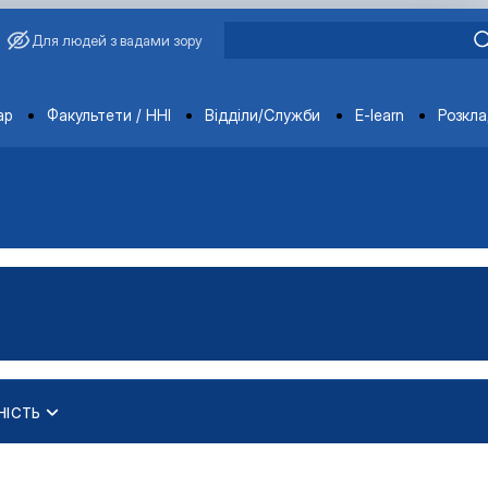
Для людей з вадами зору
ments
ар
Факультети / ННІ
Відділи/Служби
E-learn
Розкл
НІСТЬ
кого) рівня вищої освіти
ького) рівня вищої освіти