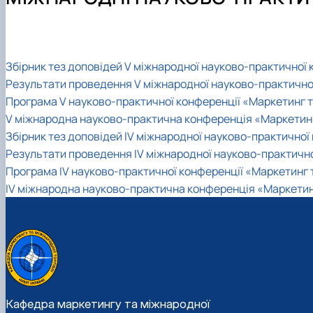
Терміни навчання
Навчально-наукова лабораторія «Маркетинг в АПК»
Освітні програми
Науково-практичні конференції
Студентський науковий гурток "Маркетинг"
Навчально-методичне забезпечення: робочі програми
Сертифікати про акредитацію освітньої програми "Ма
Вибіркові дисципліни
Інструкції та алгоритми дій
Аспірантура
Збірник тез доповідей V міжнародної науково-практичної к
Академічна доброчесність
Результати проведення V міжнародної науково-практичної 
Скринька довіри
Програма V науково-практичної конференції «Маркетинг та
V міжнародна науково-практична конференція «Маркетинг 
Збірник тез доповідей IV міжнародної науково-практичної 
Результати проведення IV міжнародної науково-практичної
Програма IV науково-практичної конференції «Маркетинг т
IV міжнародна науково-практична конференція «Маркетинг 
Кафедра маркетингу та міжнародної