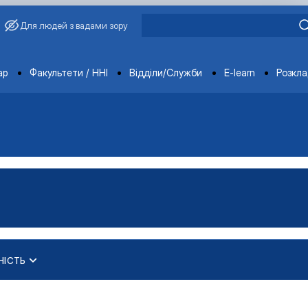
Для людей з вадами зору
ments
ар
Факультети / ННІ
Відділи/Служби
E-learn
Розкл
НІСТЬ
кого) рівня вищої освіти
ького) рівня вищої освіти