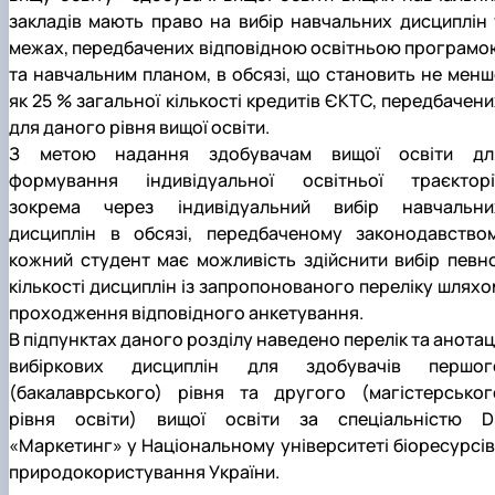
закладів мають право на вибір навчальних дисциплін 
межах, передбачених відповідною освітньою програмо
та навчальним планом, в обсязі, що становить не менш
як 25 % загальної кількості кредитів ЄКТС, передбачени
для даного рівня вищої освіти.
З метою надання здобувачам вищої освіти дл
формування індивідуальної освітньої траєкторії
зокрема через індивідуальний вибір навчальни
дисциплін в обсязі, передбаченому законодавством
кожний студент має можливість здійснити вибір певно
кількості дисциплін із запропонованого переліку шляхо
проходження відповідного анкетування.
В підпунктах даного розділу наведено перелік та анотаці
вибіркових дисциплін для здобувачів першог
(бакалаврського) рівня та другого (магістерськог
рівня освіти) вищої освіти за спеціальністю D
«Маркетинг» у Національному університеті біоресурсів 
природокористування України.