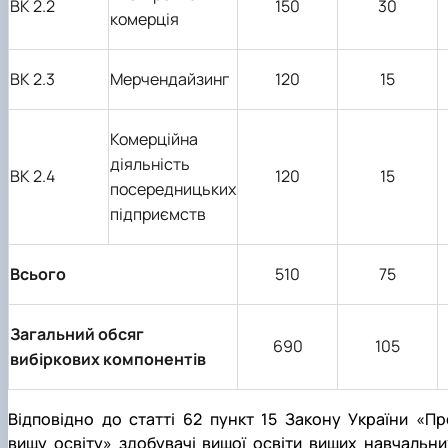
ВК 2.
2
1
5
0
30
комерція
ВК 2.
3
Мерчендайзинг
120
15
Комерційна
діяльність
ВК
2
.
4
120
15
посередницьких
підприємств
Всього
510
75
Загальний обсяг
690
105
вибіркових компонентів
Відповідно до статті 62 пункт 15 Закону України «Пр
вищу освіту» здобувачі вищої освіти вищих навчальни