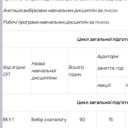
Анотація вибіркових навчальних дисциплін за
лінком
Робочі програми навчальних дисциплін за
лінком
Цикл загальної підгот
Аудиторні
Назва
К
од згідно
Всього
заняття, год
навчальної
ОП
годин
дисципліни
лекціїі
п
Цикл загальної підгот
ВКУ 1
Вибір з каталогу
90
15