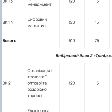
ВК
1
.3
120
15
менеджмент
Цифровий
ВК
1
.4
120
15
маркетинг
Всього
51
0
75
Вибірковий блок 2 «Трейд 
Організація і
технології
ВК 2.
1
оптової та
120
15
роздрібної
торгівлі
Електронна