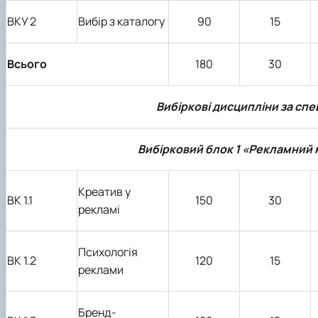
ВКУ 2
Вибір з каталогу
90
15
Всього
180
30
Вибіркові дисципліни за спе
Вибірковий блок 1 «Рекламни
Креатив у
ВК
1
.1
1
5
0
30
рекламі
Психологія
ВК
1
.2
120
15
реклами
Бренд-