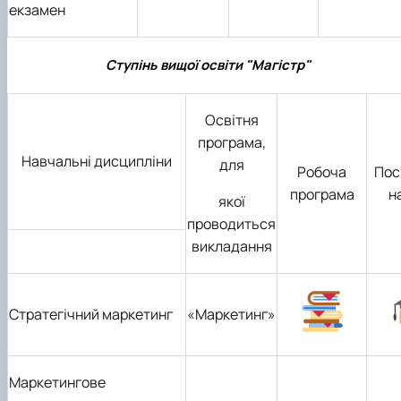
екзамен
Ступінь вищої освіти "Магістр"
Освітня
програма,
Навчальні дисципліни
для
Робоча
Пос
програма
н
якої
проводиться
викладання
Стратегічний маркетинг
«
Марк
етинг»
Маркетингове