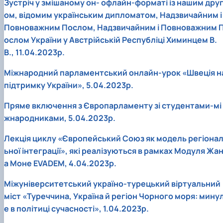
Зустріч у змішаному он- офлайн-форматі із нашим дру
ом, відомим українським дипломатом, Надзвичайним і
Повноважним Послом, Надзвичайним і Повноважним 
ослом України у Австрійській Республіці Химинцем В.
В., 11.04.2023р.
Міжнародний парламентський онлайн-урок «Швеція н
підтримку України», 5.04.2023р.
Пряме включення з Європарламенту зі студентами-мі
жнародниками, 5.04.2023р.
Лекція циклу «Європейський Союз як модель регіона
ьної інтеграції», які реалізуються в рамках Модуля Жа
а Моне EVADEM, 4.04.2023р.
Міжуніверситетський україно-турецький віртуальний
міст «Туреччина, Україна й регіон Чорного моря: мину
е в політиці сучасності», 1.04.2023р.