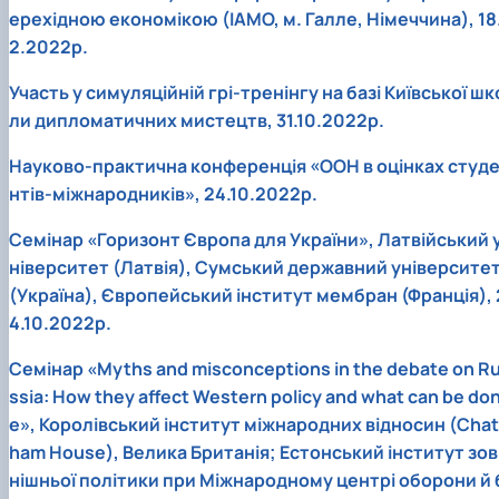
ерехідною економікою (IAMO, м. Галле, Німеччина), 18.
2.2022р.
Участь у симуляційній грі-тренінгу на базі Київської шк
ли дипломатичних мистецтв, 31.10.2022р.
Науково-практична конференція «ООН в оцінках студ
нтів-міжнародників», 24.10.2022р.
Семінар «Горизонт Європа для України», Латвійський 
ніверситет (Латвія), Сумський державний університе
(Україна), Європейський інститут мембран (Франція), 
4.10.2022р.
Семінар «Myths and misconceptions in the debate on R
ssia: How they affect Western policy and what can be do
e», Королівський інститут міжнародних відносин (Chat
ham House), Велика Британія; Естонський інститут зов
нішньої політики при Міжнародному центрі оборони й 