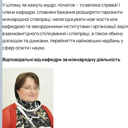
Підготовка до вступу в аспірантуру
Інформація і політика
У цілому, як кажуть мудрі, початок – то велика справа! І
Правила прийому 2026
HistoryEU
члени кафедри, сповнені бажання розширяти горизонти
Контактні дані
міжнародної співпраці, налагоджувати нові мости між
Профорієнтаційна діяльність
кафедрою та закордонними інститутами і організації задл
Профорієнтаційна робота
Дні відкритих дверей
взаємовигідного спілкування і співпраці, а також обміну
досвідом та думками, перейняття найновіших надбань у
сфері освіти і науки.
Відповідальні від кафедри за міжнародну діяльність