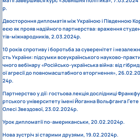
матії завершився курс «Зовнішня політика», 7.03.2024
р.
Двостороння дипломатія між Україною і Південною Ко
еєю як прояв надійного партнерства: враження студе
тів-міжнародників, 2.03.2024р.
10 років спротиву і боротьба за суверенітет і незалежн
сть України: підсумки всеукраїнського науково-практ
чного вебінару «Російсько-українська війна: від гібрид
ої агресії до повномасштабного вторгнення», 26.02.2
24р.
Партнерство у дії: гостьова лекція дослідниці Франкфу
ртського університету імені Йоганна Вольфганга Гете
Олесі Звездової, 23.02.2024р.
Урок дипломатії по-американськи, 20.02.2024р.
Нова зустріч зі старими друзями, 19.02.2024р.