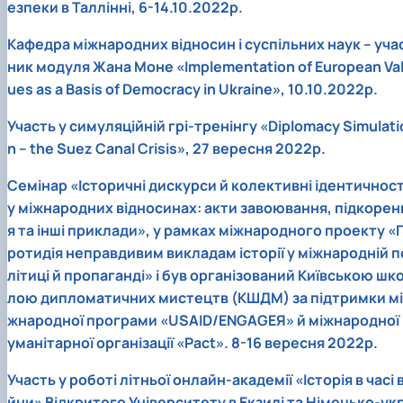
езпеки в Таллінні, 6-14.10.2022р.
Кафедра міжнародних відносин і суспільних наук – уча
ник модуля Жана Моне «Implementation of European Va
ues as a Basis of Democracy in Ukraine», 10.10.2022р.
Участь у симуляційній грі-тренінгу «Diplomacy Simulati
n – the Suez Canal Crisis», 27 вересня 2022р.
Семінар «Історичні дискурси й колективні ідентичност
у міжнародних відносинах: акти завоювання, підкорен
я та інші приклади», у рамках міжнародного проекту «
ротидія неправдивим викладам історії у міжнародній п
літиці й пропаганді» і був організований Київською шк
лою дипломатичних мистецтв (КШДМ) за підтримки мі
жнародної програми «USAID/ENGAGEЯ» й міжнародної 
уманітарної організації «Pact». 8-16 вересня 2022р.
Участь у роботі літньої онлайн-академії «Історія в часі в
йни» Відкритого Університету в Екзилі та Німецько-ук