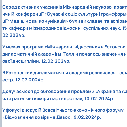
Серед активних учасників Міжнародній науково-практ
ичній конференції «Сучасні соціокультурні трансформ
ції: Медіа, мова, комунікація» були викладачі та аспіра
ти кафедри міжнародних відносин і суспільних наук, 15
02.2024р.
У межах програми «Міжнародні відносини» в Естонські
дипломатичній академії м. Таллін почалось вивчення н
ової дисципліни, 12.02.2024р.
В Естонський дипломатичній академії розпочався ІІ се
естр, 12.02.2024р.
Долучаємося до обговорення проблеми «Україна та Аз
я: стратегічні виміри партнерства», 10.02.2024р.
У фокусі дискусій Всесвітнього економічного форуму
«Відновлення довіри» в Давосі, 9.02.2024р.