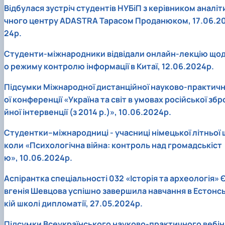
Відбулася зустріч студентів НУБіП з керівником аналіт
чного центру ADASTRA Тарасом Проданюком, 17.06.2
24р.
Студенти-міжнародники відвідали онлайн-лекцію що
о режиму контролю інформації в Китаї, 12.06.2024р.
Підсумки Міжнародної дистанційної науково-практич
ої конференції «Україна та світ в умовах російської збр
йної інтервенції (з 2014 р.)», 10.06.2024р.
Студентки–міжнародниці - учасниці німецької літньої 
коли «Психологічна війна: контроль над громадськіст
ю», 10.06.2024р.
Аспірантка спеціальності 032 «Історія та археологія» 
вгенія Шевцова успішно завершила навчання в Естонс
кій школі дипломатії, 27.05.2024р.
Підсумки Всеукраїнського науково-практичного вебін