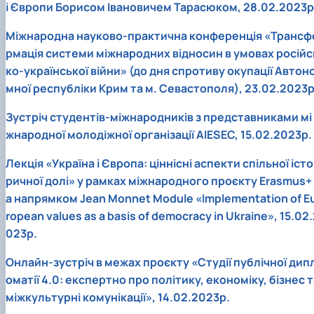
і Європи Борисом Івановичем Тарасюком, 28.02.2023р
Міжнародна науково-практична конференція «Трансф
рмація системи міжнародних відносин в умовах російс
ко-української війни» (до дня спротиву окупації Автон
мної республіки Крим та м. Севастополя), 23.02.2023р
Зустріч студентів-міжнародників з представниками мі
жнародної молодіжної організації AIESEC, 15.02.2023р.
Лекція «Україна і Європа: ціннісні аспекти спільної істо
ричної долі» у рамках міжнародного проєкту Erasmus+ 
а напрямком Jean Monnet Module «Implementation of E
ropean values as a basis of democracy in Ukraine», 15.02
023р.
Онлайн-зустріч в межах проєкту «Студії публічної дип
оматії 4.0: експертно про політику, економіку, бізнес т
міжкультурні комунікації», 14.02.2023р.