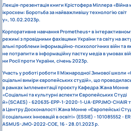
Лекція-презентація книги Крістофера Міллера «Війна 
ікросхем: Боротьба за найважливішу технологію світ
у», 10.02.2023р.
Корпоративне навчання Prometheus+ в інтерактивном
режимі з провідними фахівцями України та світу на акт
альні проблеми інформаційно-психологічних війн та я
не потрапити в інформаційну пастку медіа в умовах вій
ни Росії проти України, січень 2023р.
Участь у роботі роботи ІІ Міжнародної Зимової школи «
оціальні виміри європейських студій», що проводилас
в рамках імплементації проєкту Кафедра Жана Монне
«Соціальні та культурні аспекти Європейських Студі
й»(SCAES) - 620635-EPP-1-2020-1-UA-EPPJMO-CHAIR т
а Центру Досконалості Жана Монне «Європейські Сту
ії соціальних інновацій в освіті» (ESSIE) - 101085552 - ER
ASMUS-JMO-2022-COE, 16 - 28.01.2023 р.