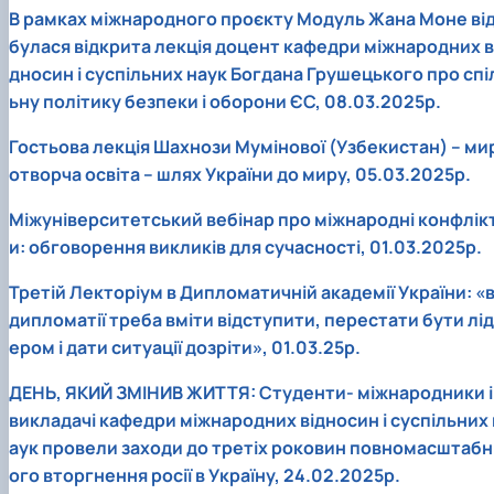
В рамках міжнародного проєкту Модуль Жана Моне ві
булася відкрита лекція доцент кафедри міжнародних в
дносин і суспільних наук Богдана Грушецького про спі
ьну політику безпеки і оборони ЄС, 08.03.2025р.
Гостьова лекція Шахнози Мумінової (Узбекистан) – ми
отворча освіта – шлях України до миру, 05.03.2025р.
Міжуніверситетський вебінар про міжнародні конфлік
и: обговорення викликів для сучасності, 01.03.2025р.
Третій Лекторіум в Дипломатичній академії України: «
дипломатії треба вміти відступити, перестати бути лід
ером і дати ситуації дозріти», 01.03.25р.
ДЕНЬ, ЯКИЙ ЗМІНИВ ЖИТТЯ: Студенти- міжнародники і
викладачі кафедри міжнародних відносин і суспільних 
аук провели заходи до третіх роковин повномасштабн
ого вторгнення росії в Україну, 24.02.2025р.