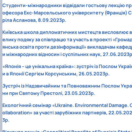
Студенти-міжнародники відвідали гостьову лекцію пр
офесора Екс-Марсельського університету (Франція) С
ріла Асланова, 8.09.2023р.
Київська школа дипломатичних мистецтв висловлює в
елику подяку за співпрацю та участь в проекті «Грома
янська освіта проти дезінформації» викладачам кафед
и міжнародних відносин і суспільних наук, 27.06.2023р
«Японія – це унікальна країна»: зустріч із Послом Украї
и в Японії Сергієм Корсунським, 26.05.2023р.
Зустріч із Надзвичайним та Повноважним Послом Укра
ни при Святому Престолі, 23.05.2023р.
Екологічний семінар «Ukraine. Environmental Damage. 
ollaboration» за участі зарубіжних партнерів, 22.05.20
3р.