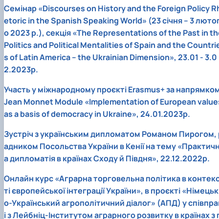
Семінар «Discourses on History and the Foreign Policy R
etoric in the Spanish Speaking World» (23 січня – 3 люто
о 2023 р.), секція «The Representations of the Past in t
Politics and Political Mentalities of Spain and the Countri
s of Latin America – the Ukrainian Dimension», 23.01 - 3.0
2.2023р.
Участь у міжнародному проєкті Erasmus+ за напрямко
Jean Monnet Module «Implementation of European value
as a basis of democracy in Ukraine», 24.01.2023р.
Зустріч з українським дипломатом Романом Пирогом, 
адником Посольства України в Кенії на тему «Практич
а дипломатія в країнах Сходу й Півдня», 22.12.2022р.
Oнлайн курс «Аграрна торговельна політика в контек
ті європейської інтеграції України», в проєкті «Німецьк
о-Український агрополітичний діалог» (АПД) у співпра
і з Лейбніц-Інститутом аграрного розвитку в країнах з 