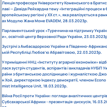
Лекція професора Університету Коменського в Братис
лаві — Девіда Рейхардна тему «Інтеграційні процеси в 
вропейському регіоні у XX ст.», яка реалізується в рам
ах Модулю Жана Моне EVADEM, 28.03.2023р.
Парламентський урок «Туреччина на підтримку Україн
и», освітній центр Верховної Ради України, 23.03.2023р
Зустрічі з Амбасадоркою України в Південно-Африкан
ькій Республіці Любов’ю Абравітовою, 22.03.2023р.
У приміщенні ННЦ «Інституту аграрної економіки» відб
лася зустріч студентів, аспірантів і викладачів НУБіП У
раїни з британською дослідницею і журналісткою Джо
н Хой, директоркою Індексу демократії, членом Econo
mist Intelligence Unit, 18.03.2023р.
Війна Росії проти України: погляди аналітичних центрі
Субсахарської Африки - презентація-дискусія, 16.03.2