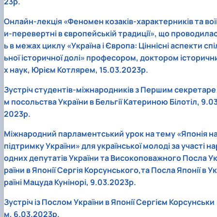
23р.
Онлайн-лекція «Феномен козаків-характерників та вої
и-перевертні в європейській традиції», що проводила
ь в межах циклу «Україна і Європа: Ціннісні аспекти спі
ьної історичної долі» професором, доктором історичн
х наук, Юрієм Котлярем, 15.03.2023р.
Зустріч студентів-міжнародників з Першим секретаре
м посольства України в Бельгії Катериною Білотіл, 9.03
2023р.
Міжнародний парламентський урок на тему «Японія н
підтримку України» для української молоді за участі на
одних депутатів України та Високоповажного Посла У
раїни в Японії Сергія Корсунського,та Посла Японії в Ук
раїні Мацуда Кунінорі, 9.03.2023р.
Зустріч із Послом України в Японії Сергієм Корсунськи
м, 6.03.2023р.