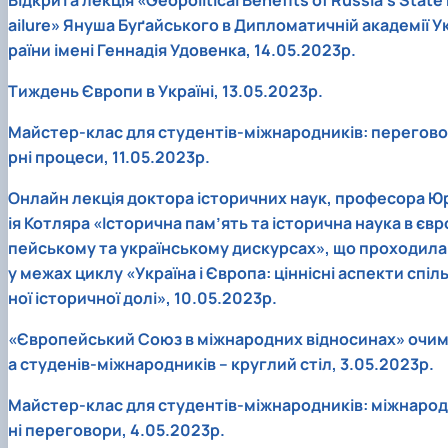
Відкрита лекція «Geopolitical Benefits of Russia’s State 
ailure» Януша Буґайського в Дипломатичній академії У
раїни імені Геннадія Удовенка, 14.05.2023р.
Тиждень Європи в Україні, 13.05.2023р.
Майстер-клас для студентів-міжнародників: перегово
рні процеси, 11.05.2023р.
Онлайн лекція доктора історичних наук, професора Ю
ія Котляра «Історична пам’ять та історична наука в євр
пейському та українському дискурсах», що проходила
у межах циклу «Україна і Європа: ціннісні аспекти спіл
ної історичної долі», 10.05.2023р.
«Європейський Союз в міжнародних відносинах» очи
а студенів-міжнародників – круглий стіл, 3.05.2023р.
Майстер-клас для студентів-міжнародників: міжнарод
ні переговори, 4.05.2023р.