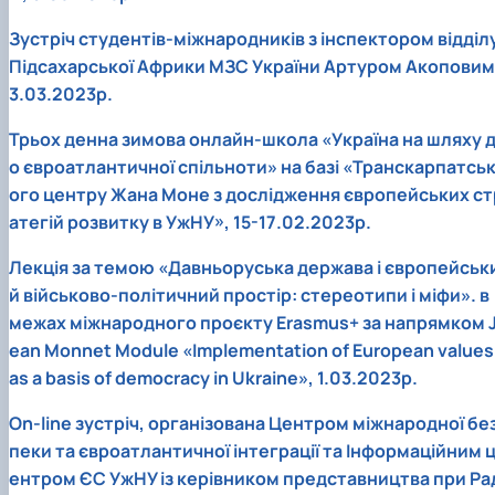
Зустріч студентів-міжнародників з інспектором відділ
Підсахарської Африки МЗС України Артуром Акоповим
3.03.2023р.
Трьох денна зимова онлайн-школа «Україна на шляху 
о євроатлантичної спільноти» на базі «Транскарпатсь
ого центру Жана Моне з дослідження європейських ст
атегій розвитку в УжНУ», 15-17.02.2023р.
Лекція за темою «Давньоруська держава і європейськ
й військово-політичний простір: стереотипи і міфи». в
межах міжнародного проєкту Erasmus+ за напрямком 
ean Monnet Module «Implementation of European values
as a basis of democracy in Ukraine», 1.03.2023р.
On-line зустріч, організована Центром міжнародної бе
пеки та євроатлантичної інтеграції та Інформаційним 
ентром ЄС УжНУ із керівником представництва при Ра