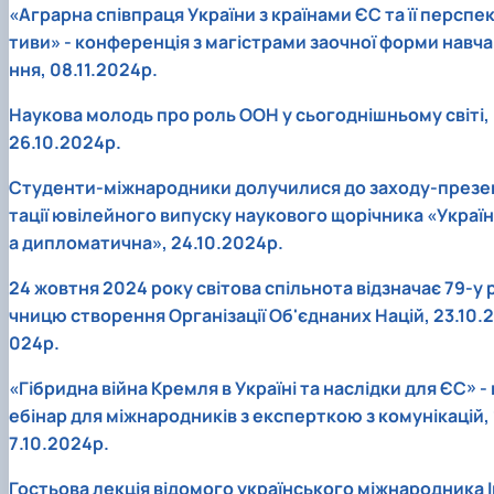
«Аграрна співпраця України з країнами ЄС та її перспе
тиви» - конференція з магістрами заочної форми навча
ння, 08.11.2024р.
Наукова молодь про роль ООН у сьогоднішньому світі,
26.10.2024р.
Студенти-міжнародники долучилися до заходу-презе
тації ювілейного випуску наукового щорічника «Україн
а дипломатична», 24.10.2024р.
24 жовтня 2024 року світова спільнота відзначає 79-у р
чницю створення Організації Об'єднаних Націй, 23.10.2
024р.
«Гібридна війна Кремля в Україні та наслідки для ЄС» - 
ебінар для міжнародників з експерткою з комунікацій, 
7.10.2024р.
Гостьова лекція відомого українського міжнародника І