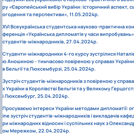
ру «Європейський вибір України: історичний аспект, с
огодення та перспективи», 11.05.2024р.
ХVІ Всеукраїнська студентська науково-практична ко
ференція «Українська дипломатія у часи випробувань»
студентів-міжнародників, 27.04.2024р.
Студенти-міжнародники 4-го курсу зустрілися Наталі
ю Аношиною - тимчасово повіреною у справах України
в Бельгії та Люксембурзі, 25.04.2024р.
Зустріч студентів-міжнародників з повіреною у справа
х України в Королівстві Бельгія та у Великому Герцогст
і Люксембург, 25.04.2024р.
Просуваємо інтереси України методами дипломатії: on
ine зустріч студентів-міжнародників і викладачів кафе
ри міжнародних відносин і суспільних наук з Олександ
ом Мережком, 22.04.2024р.