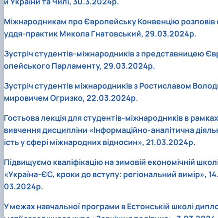
и України та Чилі, 30.3.2024р.
Міжнародникам про Європейську Конвенцію розповів 
уддя-практик Микола Гнатовський, 29.03.2024р.
Зустріч студентів-міжнародників з представницею Єв
опейського Парламенту, 29.03.2024р.
Зустріч студентів міжнародників з Ростиславом Волод
мировичем Огризко, 22.03.2024р.
Гостьова лекція для студентів-міжнародників в рамка
вивчення дисципліни «Інформаційно-аналітична діяль
ість у сфері міжнародних відносин», 21.03.2024р.
Підвищуємо кваліфікацію на зимовій економічній школ
«Україна-ЄС, кроки до вступу: регіональний вимір», 14
03.2024р.
У межах навчальної програми в Естонській школі дипл