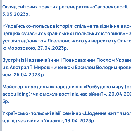
Огляд світових практик регенеративної агроекології,
3.05.2023р.
«Українсько-польська історія: спільне та відмінне в ко
цепціях сучасних українських і польських істориків» - 
устріч з ад’юнктом Ягеллонського університету Ольг
ю Морозовою, 27.04.2023р.
Зустріч із Надзвичайним і Повноважним Послом Україн
и в Австралії, Мирошниченком Василем Володимиров
чем, 25.04.2023 р.
Майстер-клас для міжнародників: «Розбудова миру (p
acebuilding): чи є можливості під час війни?», 20.04.20
3р.
Українсько-польські візії: семінар «Щоденне життя мо
оді під час війни в Україні», 18.04.2023р.