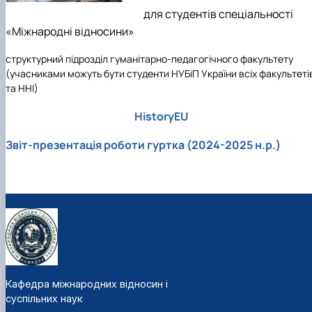
Підготовка до вступу в аспірантуру
Інформація і політика
для студентів спеціальності
Правила прийому 2026
HistoryEU
«Міжнародні відносини»
Контактні дані
Профорієнтаційна діяльність
структурний підрозділ гуманітарно-педагогічного факультету
Профорієнтаційна робота
(учасниками можуть бути студенти НУБіП України всіх факультеті
Дні відкритих дверей
та ННІ)
HistoryEU
Звіт-презентація роботи гуртка (2024-2025 н.р.)
Кафедра міжнародних відносин і
суспільних наук