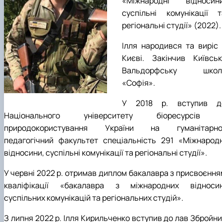
«Міжнародні відносини
Підготовка до вступу в аспірантуру
Інформація і політика
суспільні комунікації т
Правила прийому 2026
HistoryEU
регіональні студії» (2022).
Контактні дані
Профорієнтаційна діяльність
Ілля народився та виріс 
Профорієнтаційна робота
Дні відкритих дверей
Києві. Закінчив Київськ
Вальдорфську школ
«Софія».
У 2018 р. вступив д
Національного університету біоресурсів 
природокористування України на гуманітарно
педагогічний факультет спеціальність 291 «Міжнародн
відносини, суспільні комунікації та регіональні студії».
У червні 2022 р. отримав диплом бакалавра з присвоєння
кваліфікації «бакалавра з міжнародних відносин
суспільних комунікацій та регіональних студій».
З липня 2022 р. Ілля Кирильченко вступив до лав Збройни