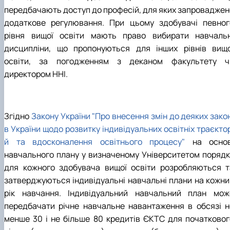
Підготовка до вступу в аспірантуру
Інформація і політика
передбачають доступ до професій, для яких запроваджен
Правила прийому 2026
HistoryEU
додаткове регулювання. При цьому здобувачі певног
Контактні дані
рівня вищої освіти мають право вибирати навчальн
Профорієнтаційна діяльність
Профорієнтаційна робота
дисципліни, що пропонуються для інших рівнів вищо
Дні відкритих дверей
освіти, за погодженням з деканом факультету ч
директором ННІ.
Згідно
Закону України "Про внесення змін до деяких зако
в України щодо розвитку індивідуальних освітніх траєкто
й та вдосконалення освітнього процесу"
на основ
навчального плану у визначеному Університетом порядк
для кожного здобувача вищої освіти розробляються т
затверджуються індивідуальні навчальні плани на кожни
рік навчання. Індивідуальний навчальний план мож
передбачати річне навчальне навантаження в обсязі н
менше 30 і не більше 80 кредитів ЄКТС для початковог