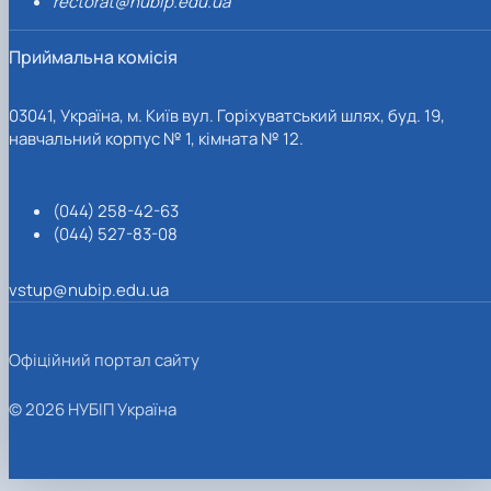
rectorat@nubip.edu.ua
Приймальна комісія
03041, Україна, м. Київ вул. Горіхуватський шлях, буд. 19,
навчальний корпус № 1, кімната № 12.
(044) 258-42-63
(044) 527-83-08
vstup@nubip.edu.ua
Офіційний портал сайту
© 2026 НУБІП Україна