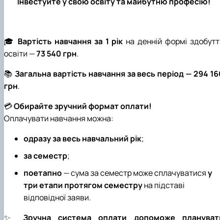
Інвестуйте у свою освіту та майбутню професію!
🎓
Вартість навчання за 1 рік
на денній формі здобутт
освіти —
73 540 грн
.
📚
Загальна вартість навчання за весь період — 294 16
грн
.
💳
Обирайте зручний формат оплати!
Оплачувати навчання можна:
одразу за весь навчальний рік
;
за семестр
;
поетапно
— сума за семестр може сплачуватися
у
три етапи протягом семестру
на підставі
відповідної заяви.
✨
Зручна система оплати допоможе плануват