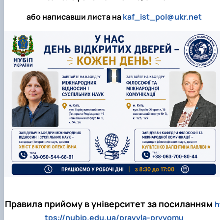
або написавши листа на
kaf_ist_pol@ukr.net
Правила прийому в університет за посиланням
h
tps://nubip.edu.ua/pravyla-pryyomu