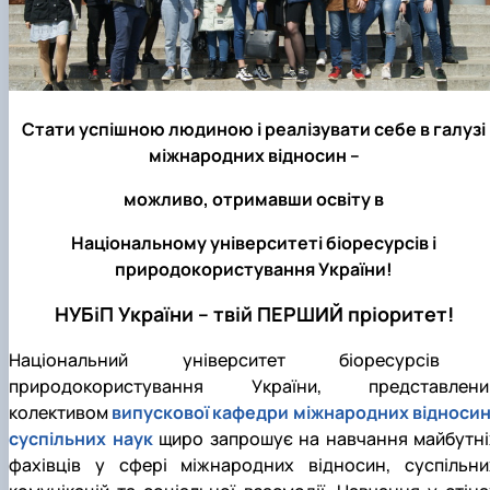
Підготовка до вступу в аспірантуру
Інформація і політика
Правила прийому 2026
HistoryEU
Контактні дані
Профорієнтаційна діяльність
Профорієнтаційна робота
Дні відкритих дверей
Стати успішною людиною і реалізувати себе в галузі
міжнародних відносин –
можливо, отримавши освіту в
Національному університеті біоресурсів і
природокористування України!
НУБіП України –
твій ПЕРШИЙ пріоритет!
Національний університет біоресурсів 
природокористування України, представлени
колективом
випускової кафедри міжнародних відносин 
суспільних наук
щиро запрошує на навчання майбутні
фахівців у сфері міжнародних відносин, суспільни