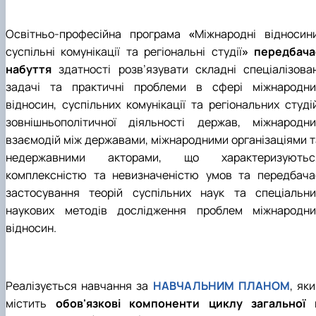
Освітньо-професійна програма
«
Міжнародні відносини
суспільні комунікації та регіональні студії
» передбача
набуття
з
датності розв’язувати складні спеціалізован
задачі та практичні проблеми в сфері міжнародни
відносин, суспільних комунікації та регіональних студій
зовнішньополітичної діяльності держав, міжнародни
взаємодій між державами, міжнародними організаціями т
недержавними акторами, що характеризуютьс
комплексністю та невизначеністю умов та передбача
застосування теорій суспільних наук та спеціальни
наукових методів дослідження проблем міжнародни
відносин.
Реалізується навчання за
НАВЧАЛЬНИМ ПЛАНОМ
, як
містить
обов'язкові компоненти циклу загальної 