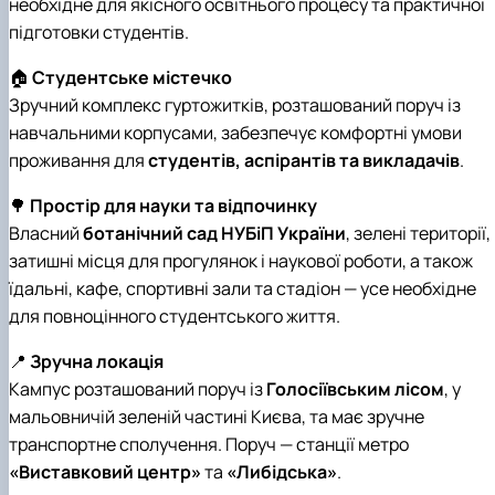
необхідне для якісного освітнього процесу та практичної
підготовки студентів.
🏠
Студентське містечко
Зручний комплекс гуртожитків, розташований поруч із
навчальними корпусами, забезпечує комфортні умови
проживання для
студентів, аспірантів та викладачів
.
🌳
Простір для науки та відпочинку
Власний
ботанічний сад НУБіП України
, зелені території,
затишні місця для прогулянок і наукової роботи, а також
їдальні, кафе, спортивні зали та стадіон — усе необхідне
для повноцінного студентського життя.
📍
Зручна локація
Кампус розташований поруч із
Голосіївським лісом
, у
мальовничій зеленій частині Києва, та має зручне
транспортне сполучення. Поруч — станції метро
«Виставковий центр»
та
«Либідська»
.