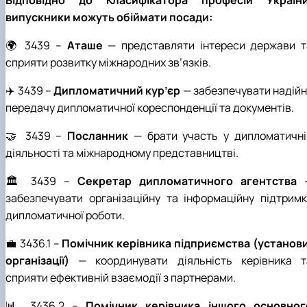
випускники можуть обіймати посади:
🌍 3439 –
Аташе
— представляти інтереси держави т
сприяти розвитку міжнародних зв’язків.
✈️ 3439 –
Дипломатичний кур’єр
— забезпечувати надійн
передачу дипломатичної кореспонденції та документів.
🤝 3439 –
Посланник
— брати участь у дипломатичні
діяльності та міжнародному представництві.
🏛️ 3439 –
Секретар дипломатичного агентства
забезпечувати організаційну та інформаційну підтримк
дипломатичної роботи.
💼 3436.1 –
Помічник керівника підприємства (установи
організації)
— координувати діяльність керівника т
сприяти ефективній взаємодії з партнерами.
📊 3436.2 –
Помічник керівника іншого основног