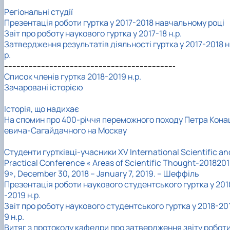
Регіональні студії
Презентація роботи гуртка у 2017-2018 навчальному році
Звіт про роботу наукового гуртка у 2017-18 н.р.
Затвердження результатів діяльності гуртка у 2017-2018 н
р.
-----------------------------------------------------------------------------------
Список членів гуртка 2018-2019 н.р.
Зачаровані історією
Історія, що надихає
На спомин про 400-річчя переможного походу Петра Кона
евича-Сагайдачного на Москву
Студенти гуртківці-учасники XV International Scientific an
Practical Conference « Areas of Scientific Thought-2018201
9», December 30, 2018 – January 7, 2019. – Шеффіль
Презентація роботи наукового студентського гуртка у 201
-2019 н.р.
Звіт про роботу наукового студентського гуртка у 2018-20
9 н.р.
Витяг з протоколу кафедри про затвердження звіту робот