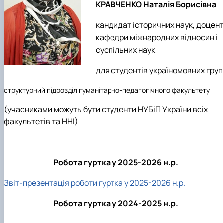
КРАВЧЕНКО Наталія Борисівна
Підготовка до вступу в аспірантуру
Інформація і політика
Правила прийому 2026
HistoryEU
кандидат історичних наук, доцен
Контактні дані
Профорієнтаційна діяльність
кафедри міжнародних відносин і
Профорієнтаційна робота
суспільних наук
Дні відкритих дверей
для студентів україномовних груп
структурний підрозділ гуманітарно-педагогічного факультету
(учасниками можуть бути студенти НУБіП України всіх
факультетів та ННІ)
Робота гуртка у 2025-2026 н.р.
Звіт-презентація роботи гуртка у 2025-2026 н.р.
Робота гуртка у 2024-2025 н.р.