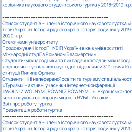
керівника наукового студентського гуртка у 2018-2019 н.р
.
------------------------------------------------------------------------------------------
Список студентів – членів історичного наукового гуртка «І
торія України. Історія рідного краю. Історія родини» у 2019
2020 н. р.
Стежинами університету
Продовжувачі історії НУБіП України вже в університеті
Міжнародні студії з Романом Безсмертним
Студенти-міжнародники та викладачі кафедри міжнародн
х відносин і суспільних наук гідно відзначили 310-річчя Ко
ституції Пилипа Орлика
Студенти ННІ неперервної освіти та туризму спеціальност
«Туризм» – активні учасники інтернет-конференції
«WOLNI Z WOLNYMI, RÓWNI Z RÓWNYMI…»: Українсько-по
ьська наукова співпраця міцніє в НУБіП України
Звіт про роботу гуртка
Презентація роботи гуртка
----------------------------------------------------------------------------------------------
Список студентів – членів історичного наукового гуртка «І
торія України. Історія рідного краю. Історія родини» у 2020