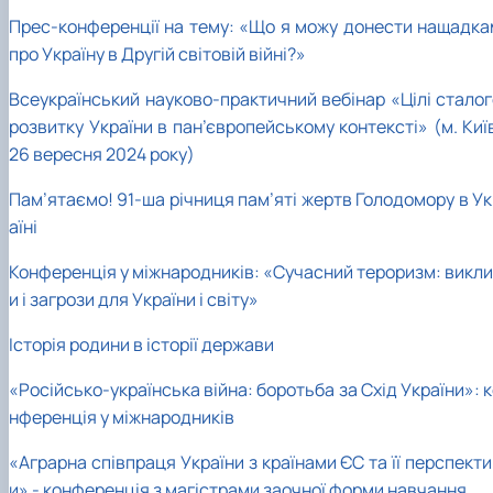
Прес-конференції на тему: «Що я можу донести нащадка
про Україну в Другій світовій війні?»
Всеукраїнський науково-практичний вебінар «Цілі сталог
розвитку України в пан’європейському контексті» (м. Киї
26 вересня 2024 року)
Пам’ятаємо! 91-ша річниця пам’яті жертв Голодомору в Ук
аїні
Конференція у міжнародників: «Сучасний тероризм: викли
и і загрози для України і світу»
Історія родини в історії держави
«Російсько-українська війна: боротьба за Схід України»: 
нференція у міжнародників
«Аграрна співпраця України з країнами ЄС та її перспект
и» - конференція з магістрами заочної форми навчання