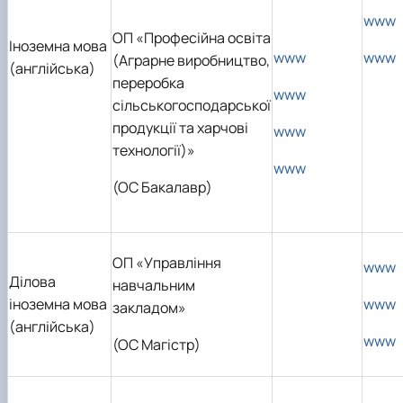
www
ОП «Професійна освіта
Іноземна мова
www
www
(Аграрне виробництво,
(англійська)
переробка
www
сільськогосподарської
продукції та харчові
www
технології)»
www
(ОС Бакалавр)
ОП «Управління
www
Ділова
навчальним
іноземна мова
www
закладом»
(англійська)
www
(ОС Магістр)