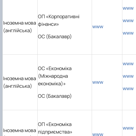
www
ОП «Корпоративні
www
Іноземна мова
фінанси»
www
(англійська)
www
ОС (Бакалавр)
www
ОС «Економіка
(Міжнародна
www
Іноземна мова
www
економіка)»
(англійська)
www
ОС (Бакалавр)
ОП «Економіка
www
Іноземна мова
підприємства»
www