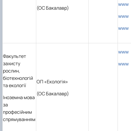
www
(ОС Бакалавр)
www
www
www
Факультет
захисту
www
рослин,
біотехнологій
ОП «Екологія»
та екології
(OC Бакалавр)
Іноземна мова
за
професійним
спрямуванням