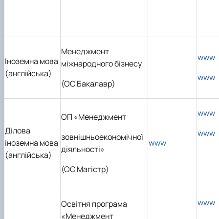
Менеджмент
www
Іноземна мова
міжнародного бізнесу
(англійська)
www
(ОС Бакалавр)
www
ОП «Менеджмент
Ділова
www
зовнішньоекономічної
іноземна мова
www
діяльності»
(англійська)
(ОС Магістр)
www
Освітня програма
«Менеджмент