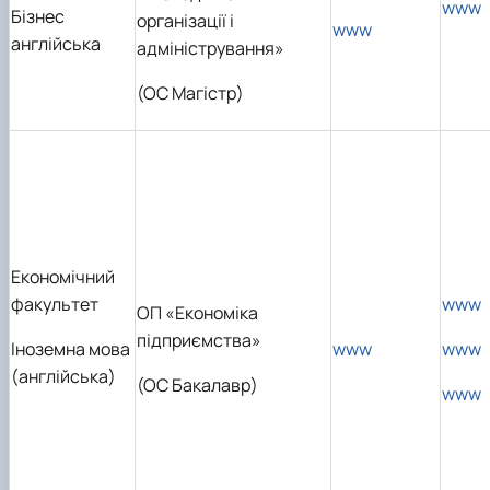
www
Бізнес
організації і
www
англійська
адміністрування»
(ОС Магістр)
Економічний
факультет
www
ОП «Економіка
підприємства»
Іноземна мова
www
www
(англійська)
(ОС Бакалавр)
www