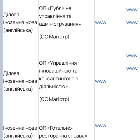
ОП «Публічне
www
Ділова
управління та
іноземна мова
www
www
адміністрування»
(англійська)
(ОС Магістр)
www
ОП «Управління
www
інноваційною та
Ділова
консалтинговою
іноземна мова
www
діяльністю»
(англійська)
(ОС Магістр)
www
Іноземна мова
ОП «Готельно-
(англійська)
ресторанна справа»