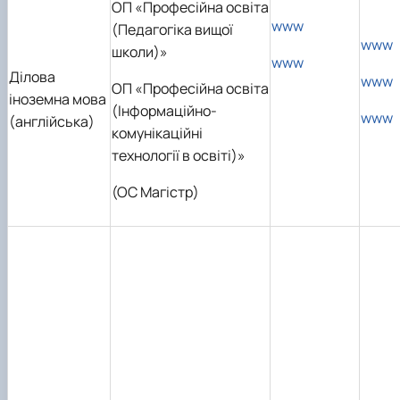
ОП «Професійна освіта
www
(Педагогіка вищої
www
школи)
»
www
Ділова
www
ОП «Професійна освіта
іноземна мова
(Інформаційно-
www
(англійська)
комунікаційні
технології в освіті)»
(ОС Магістр)