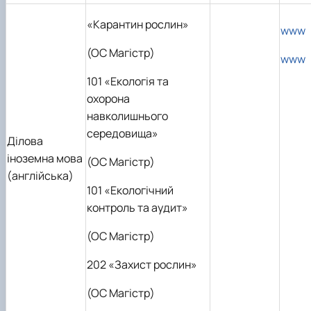
«Карантин рослин»
www
(OC Магістр)
www
101 «Екологія та
охорона
навколишнього
середовища»
Ділова
іноземна мова
(OC Магістр)
(англійська)
101 «Екологічний
контроль та аудит»
(OC Магістр)
202 «Захист рослин»
(OC Магістр)