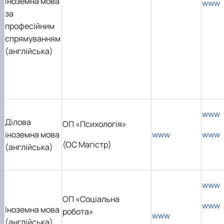
Іноземна мова
www
за
професійним
спрямуванням
(англійська)
www
Ділова
ОП «Психологія»
іноземна мова
www
www
(ОС Магістр)
(англійська)
www
ОП «Соціальна
www
Іноземна мова
робота»
www
(англійська)