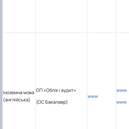
ОП «Облік і аудит»
www
Іноземна мова
www
(англійська)
(ОС Бакалавр)
www