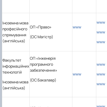
www
Іноземна мова
ОП «Право»
www
професійного
www
спрямування
(ОС Магістр)
(англійська)
www
ОП «Інженерія
Факультет
програмного
www
інформаційних
забезпечення»
технологій
www
www
(ОС Бакалавр)
Іноземна мова
www
(англійська)
www