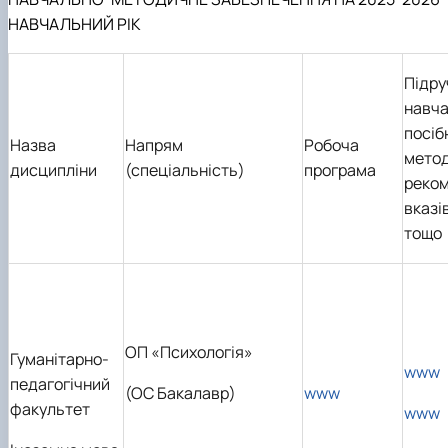
НАВЧАЛЬНИЙ РІК
Підру
навч
посіб
Назва
Напрям
Робоча
метод
дисципліни
(спеціальність)
програма
реком
вказі
тощо
ОП «Психологія»
Гуманітарно-
www
педагогічний
(ОС Бакалавр)
www
факультет
www