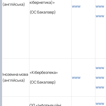
кібернетика)»
(англійська)
www
www
(ОС Бакалавр)
www
www
«Кібербезпека»
Іноземна мова
www
www
(англійська)
(ОС Бакалавр)
www
www
ОП «Інформаційні