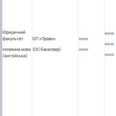
Юридичний
www
факультет
ОП «Право»
www
www
Іноземна мова
(ОС Бакалавр)
www
www
(англійська)