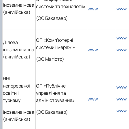
Іноземна мова
системи та технології»
www
www
(англійська)
(ОС Бакалавр)
www
ОП «Комп’ютерні
Ділова
системи і мережі»
іноземна мова
www
www
(англійська)
(ОС Магістр)
ННІ
неперервної
ОП «Публічне
www
освіти і
управління та
www
www
туризму
адміністрування»
www
Іноземна мова
(ОС Бакалавр)
(англійська)