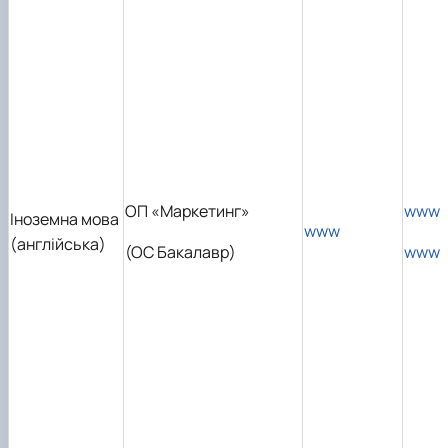
ОП «Маркетинг»
www
Іноземна мова
www
(англійська)
(ОС Бакалавр)
www