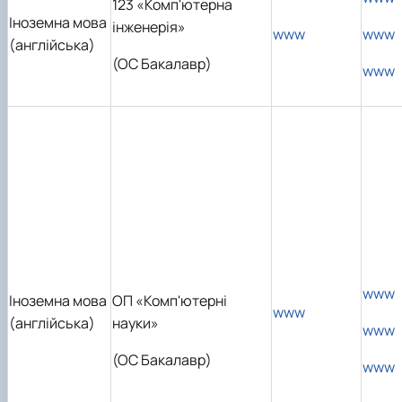
123 «Комп'ютерна
Іноземна мова
інженерія»
www
www
(англійська)
(ОС Бакалавр)
www
www
Іноземна мова
ОП «Комп'ютерні
www
(англійська)
науки»
www
(ОС Бакалавр)
www