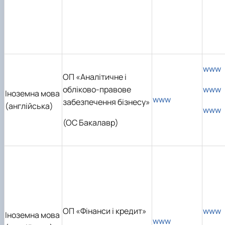
www
ОП «Аналітичне і
обліково-правове
www
Іноземна мова
www
забезпечення бізнесу»
(англійська)
www
(ОС Бакалавр)
ОП «Фінанси і кредит»
www
Іноземна мова
www