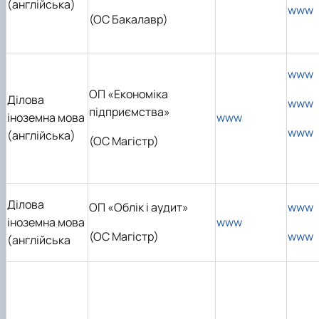
(англійська)
www
(ОС Бакалавр)
www
ОП «Економіка
Ділова
www
підприємства»
іноземна мова
www
www
(англійська)
(ОС Магістр)
Ділова
ОП «Облік і аудит»
www
іноземна мова
www
(ОС Магістр)
www
(англійська