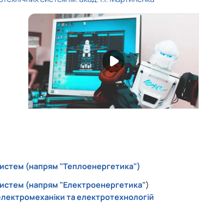
осистем (напрям "Теплоенергетика")
осистем (напрям "Електроенергетика"
)
 електромеханіки та електротехнологій