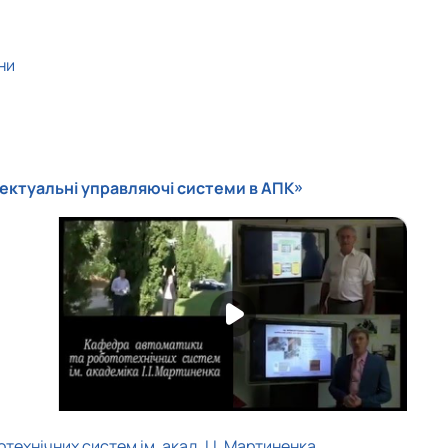
ни
ектуальні управляючі системи в АПК»
технічних систем ім. акад. І.І. Мартиненка