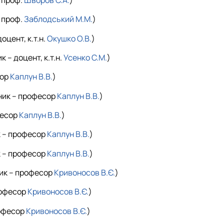
, проф.
Шворов С.А.
)
, проф.
Заблодський М.М.
)
оцент, к.т.н.
Окушко О.В.
)
 – доцент, к.т.н.
Усенко С.М.
)
сор
Каплун В.В.
)
ник – професор
Каплун В.В.
)
фесор
Каплун В.В.
)
к – професор
Каплун В.В.
)
к – професор
Каплун В.В.
)
ик – професор
Кривоносов В.Є.
)
рофесор
Кривоносов В.Є.
)
рофесор
Кривоносов В.Є.
)