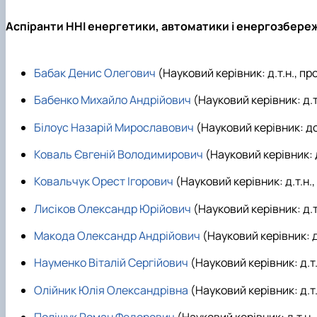
Аспіранти ННІ енергетики, автоматики і енергозбере
Бабак Денис Олегович
(Науковий керівник: д.т.н., пр
Бабенко Михайло Андрійович
(Науковий керівник: д.т
Білоус Назарій Мирославович
(Науковий керівник: до
Коваль Євгеній Володимирович
(Науковий керівник: д
Ковальчук Орест Ігорович
(Науковий керівник: д.т.н.
Лисіков Олександр Юрійович
(Науковий керівник: д.т
Макода Олександр Андрійович
(Науковий керівник: д
Науменко Віталій Сергійович
(Науковий керівник: д.т.
Олійник Юлія Олександрівна
(Науковий керівник: д.т.