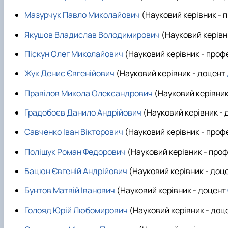
Мазурчук Павло Миколайович
(Науковий керівник -
Якушов Владислав Володимирович
(Науковий керів
Піскун Олег Миколайович
(Науковий керівник - про
Жук Денис Євгенійович
(Науковий керівник - доцент
Правілов Микола Олександрович
(Науковий керівник
Градобоєв Данило Андрійович
(Науковий керівник -
Савченко Іван Вікторович
(Науковий керівник - про
Поліщук Роман Федорович
(Науковий керівник - про
Бацюн Євгеній Андрійович
(Науковий керівник - доц
Бунтов Матвій Іванович
(Науковий керівник - доцент
Голояд Юрій Любомирович
(Науковий керівник - доц