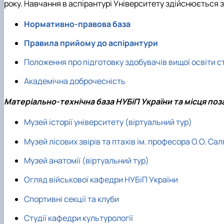
Рейтинг успішності студентів
Кластер цифрової енергетики
року. Навчання в аспірантурі Університету здійснюється
Практичне навчання
Наука та інновації – бізнесу
Нормативно-правова база
Дуальна форма навчання
Популяризація природничих наук
Студентський сенат
Правила прийому до аспірантури
Наукові гуртки
Положення про підготовку здобувачів вищої освіти с
Анкетування
Скринька довіри
Академічна доброчесність
Матеріально-технічна база НУБіП України та місця поз
Музей історії університету (віртуальний тур)
Музей лісових звірів та птахів ім. професора О.О. Са
Музей анатомії (віртуальний тур)
Огляд військової кафедри НУБіП України
Спортивні секції та клуби
Студії кафедри культурології