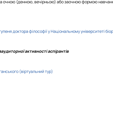
Новини
Батьківська рад
 за очною (денною, вечірньою) або заочною формою навчан
Контакти
тупеня доктора філософії у Національному університеті біо
ааудиторної активності аспірантів
лганського (віртуальний тур)