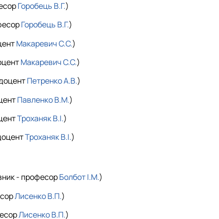
фесор
Горобець В.Г.
)
офесор
Горобець В.Г.
)
цент
Макаревич С.С.
)
доцент
Макаревич С.С.
)
 доцент
Петренко А.В.
)
оцент
Павленко В.М.
)
оцент
Троханяк В.І.
)
 доцент
Троханяк В.І.
)
вник - професор
Болбот І.М.
)
есор
Лисенко В.П.
)
фесор
Лисенко В.П.
)