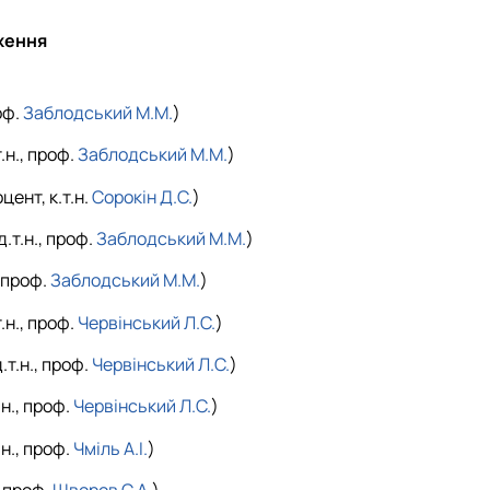
ження
оф.
Заблодський М.М.
)
.н., проф.
Заблодський М.М.
)
цент, к.т.н.
Сорокін Д.С.
)
.т.н., проф.
Заблодський М.М.
)
, проф.
Заблодський М.М.
)
.н., проф.
Червінський Л.С.
)
.т.н., проф.
Червінський Л.С.
)
н., проф.
Червінський Л.С.
)
н., проф.
Чміль А.І.
)