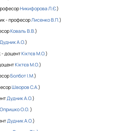
 професор
Никифорова Л.Є.
)
ник - професор
Лисенко В.П.
)
фесор
Коваль В.В.
)
Дудник А.О.
)
 - доцент
Кіктєв М.О.
)
 доцент
Кіктєв М.О.
)
фесор
Болбот І.М.
)
фесор
Шворов С.А.
)
ент
Дудник А.О.
)
Опришко О.О.
)
ент
Дудник А.О.
)