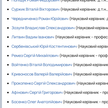
Поліщук Роман Федорович
(Науковий керівник: д.т.н.
Суржик Віталій Вікторович
(Науковий керівник: д.т.н.
Чередниченко Роман Юрійович
(Науковий керівник: д
Зозуля Владислав Олександрович
(Науковий керівник
Литвин Вадим Іванович
(Науковий керівник – профе
Сербенівський Юрій Костянтинович
(Науковий керів
Ремез Сергій Михайлович
(Науковий керівник – про
Войтенко Віталій Володимирович
(Науковий керівни
Кривоносов Валерій Валерійович
(Науковий керівни
Прокопенко Сергій Олександрович
(Науковий керівн
Афінович Сергій Григорович
(Науковий керівник – п
Босенко Олег Анатолійович
(Науковий керівник – п