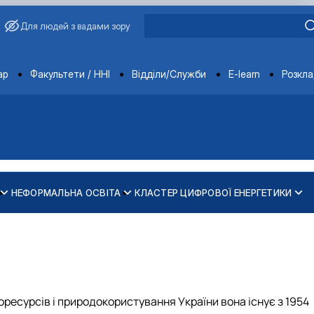
Для людей з вадами зору
ments
ар
Факультети / ННІ
Відділи/Служби
E-learn
Розкл
НЕФОРМАЛЬНА ОСВІТА
КЛАСТЕР ЦИФРОВОЇ ЕНЕРГЕТИКИ
ики, автоматики і енергозбереження
вариство молодих вчених
я присвячене 125-річчю НУБіП України та 90-річчю ННІ енергет
ців
чна комісія
ство молодих вчених та студентів
 ННІ енергетики, автоматики і енергозбереження
оресурсів і природокористування України вона існує з 1954