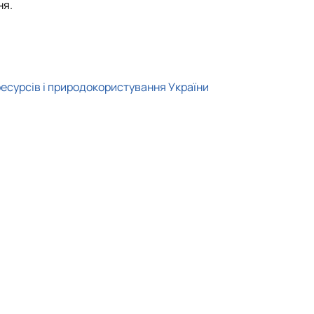
а
ня.
ресурсів і природокористування України