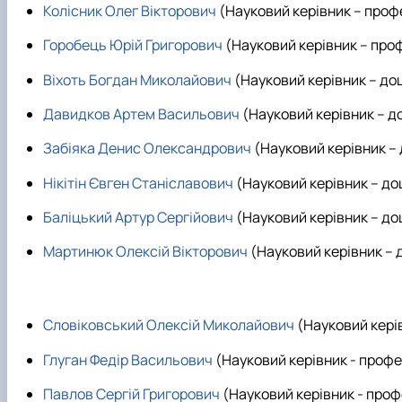
Колісник Олег Вікторович
(Науковий керівник – про
Горобець Юрій Григорович
(Науковий керівник – пр
Віхоть Богдан Миколайович
(Науковий керівник – до
Давидков Артем Васильович
(Науковий керівник – 
Забіяка Денис Олександрович
(Науковий керівник –
Нікітін Євген Станіславович
(Науковий керівник – д
Баліцький Артур Сергійович
(Науковий керівник – д
Мартинюк Олексій Вікторович
(Науковий керівник –
Словіковський Олексій Миколайович
(Науковий кері
Глуган Федір Васильович
(Науковий керівник - проф
Павлов Сергій Григорович
(Науковий керівник - про