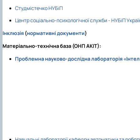
Студмістечко НУБіП
Центр соціально-психологічної служби - НУБіП Украї
Інклюзія
(
нормативні документи
)
Матеріально-технічна база (ОНП
АКІТ):
Проблемна науково-дослідна лабораторія «Інтел
Навчальні лабораторії кафедри
автоматики та робото