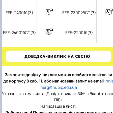
ЕЕЕ-24001б(З)
ЕЕЕ-23002б
СТ
(З)
ЕЕЕ-24001б
СТ
(З)
ЕЕЕ
-22001б(З)
Замовити довідку-виклик можна особисто завітавши
до корпусу 8 каб. 11, або написавши запит на еmail
:
nni
nerg@nubip.edu.ua
Указавши в темі листа: Довідка-виклик ЗФН. «Вкажіть ваш
ПІБ»
Написавши в листі:
Доброго дня! Прошу надати довідку-виклик на сесію