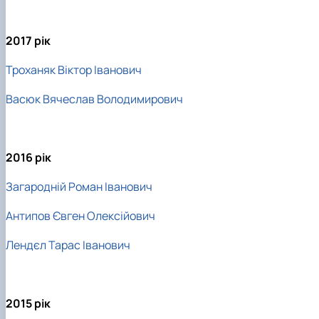
2017 рік
Троханяк Віктор Іванович
Васюк Вячеслав Володимирович
2016 рік
Загародній Роман Іванович
Антипов Євген Олексійович
Лендєл Тарас Іванович
2015 рік