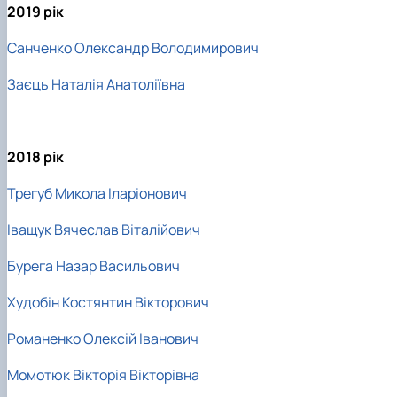
2019 рік
Санченко Олександр Володимирович
Заєць Наталія Анатоліївна
2018 рік
Трегуб Микола Іларіонович
Іващук Вячеслав Віталійович
Бурега Назар Васильович
Худобін Костянтин Вікторович
Романенко Олексій Іванович
Момотюк Вікторія Вікторівна