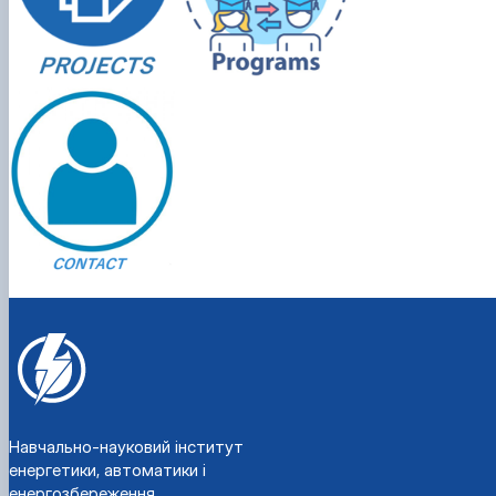
Навчально-науковий інститут
енергетики, автоматики і
енергозбереження