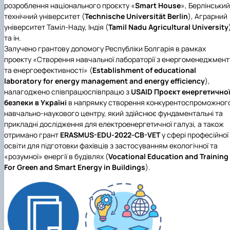
розроблення національного проєкту «
Smart House
», Берлінський
Новини
технічний університет (
Technische Universität Berlin
), Аграрний
університет Таміл-Наду, Індія (
Tamil Nadu Agricultural University
та ін.
Залучено грантову допомогу Республіки Болгарія в рамках
проекту «Створення навчальної лабораторії з енергоменеджмент
та енергоефективності» (
Establishment of educational
laboratory for energy management and energy efficiency
),
налагоджено співпрацюспівпрацю з
USAID
Проєкт енергетично
безпеки в Україні
в напрямку створення конкурентоспроможног
навчально-наукового центру, який здійснює фундаментальні та
прикладні дослідження для електроенергетичної галузі, а також
отримано грант
ERASMUS-EDU-2022-CB-VET
у сфері професійної
освіти для підготовки фахівців з застосуванням екологічної та
«розумної» енергії в будівлях (
Vocational Education and Training
For Green and Smart Energy in Buildings
).