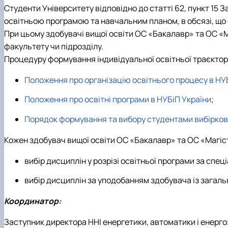
Студенти Університету відповідно до статті 62, пункт 15
освітньою програмою та навчальним планом, в обсязі, що с
При цьому здобувачі вищої освіти ОС «Бакалавр» та ОС «
факультету чи підрозділу.
Процедуру формування індивідуальної освітньої траєктор
Положення про організацію освітнього процесу в НУ
Положення про освітні програми в НУБіП України
;
Порядок формування та вибору студентами вибіркови
Кожен здобувач вищої освіти ОС «Бакалавр» та ОС «Магі
вибір дисциплін у розрізі освітньої програми за спец
вибір дисциплін за уподобанням здобувача із загальн
Координатор:
Заступник директора ННІ енергетики, автоматики і енерг