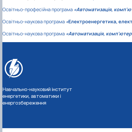
Освітньо-професійна програма
«Автоматизація, комп'ют
Освітньо-наукова програма
«
Електроенергетика, елект
Освітньо-наукова програма
«Автоматизація, комп'ютерн
Навчально-науковий інститут
енергетики, автоматики і
енергозбереження