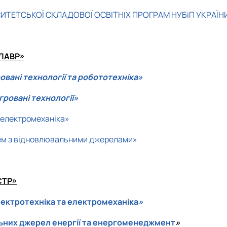
ТЕТСЬКОЇ СКЛАДОВОЇ ОСВІТНІХ ПРОГРАМ НУБіП УКРАЇНИ 
АЛАВР»
вані технології та робототехніка»
ровані технології»
 електромеханіка»
тем з відновлювальними джерелами»
СТР»
ектротехніка та електромеханіка
»
ьних джерел енергії та енергоменеджмент
»