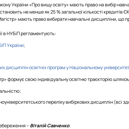
 Закону України «Про вищу освіту» мають право на вибір на
тановить не менше як 25 % загальної кількості кредитів ЄК
Магістр» мають право вибирати навчальні дисципліни, що п
ії в НУБіП регламентують:
БІП України
;
х дисциплін освітніх програм у Національному університет
стр» формує свою індивідуальну освітню траєкторію шляхо
іальністю;
оуніверситетського переліку вибіркових дисциплін (всі здоб
озбереження –
Віталій Савченко
.