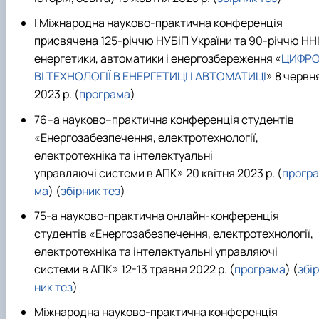
І Міжнародна науково-практична конференція
присвячена 125-річчю НУБіП України та 90-річчю НН
енергетики, автоматики і енергозбереження «
ЦИФР
ВІ ТЕХНОЛОГІЇ В ЕНЕРГЕТИЦІ І АВТОМАТИЦІ
» 8 червн
2023 р. (
програма
)
76–а науково–практична конференція студентів
«Енергозабезпечення, електротехнології,
електротехніка та інтелектуальні
управляючі системи в АПК» 20 квітня 2023 р. (
програ
ма
) (
збірник тез
)
75-а науково-практична онлайн-конференція
студентів «Енергозабезпечення, електротехнології,
електротехніка та інтелектуальні управляючі
системи в АПК» 12-13 травня 2022 р. (
програма
) (
збір
ник тез
)
Міжнародна науково-практична конференція