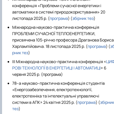
Новини
конференція «Проблеми сучасної енергетики і
автоматики в системі природокористування» 20
листопада 2025 р.
(
програма
) (
збірник тез
)
Міжнародна науково-практична конференція
ПРОБЛЕМИ СУЧАСНОЇ ТЕПЛОЕНЕРГЕТИКИ,
присвячена 105-річчю професора Драганова Бориса
Харлампійовича
. 18 листопада 2025 р. (
програма
) (
зб
рник тез
)
ІІІ Міжнародна науково-практична конференція «
ЦИ
РОВІ ТЕХНОЛОГІЇ В ЕНЕРГЕТИЦІ І АВТОМАТИЦІ
» 6
червня 2025 р. (програма)
78–а науково–практична конференція студентів
«Енергозабезпечення, електротехнології,
електротехніка та інтелектуальні управляючі
системи в АПК» 24 квітня 2025 р. (
програма
) (
збірни
тез
)