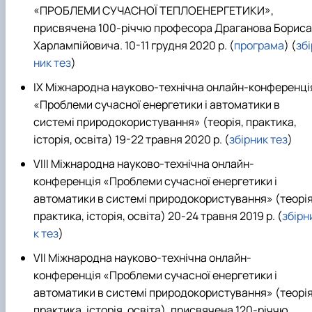
«ПРОБЛЕМИ СУЧАСНОЇ ТЕПЛОЕНЕРГЕТИКИ»,
присвячена 100-річчю професора Драганова Бориса
Харлампійовича
. 10-11 грудня 2020 р. (
програма
) (
збі
ник тез
)
ІX Міжнародна науково-технічна онлайн-конференці
«Проблеми сучасної енергетики і автоматики в
системі природокористування» (теорія, практика,
історія, освіта) 19-22 травня 2020 р.
(
збірник тез
)
VIII
Міжнародна науково-технічна онлайн-
конференція «Проблеми сучасної енергетики і
автоматики в системі природокористування» (теорія
практика, історія, освіта)
20
-2
4
травня 20
19
р.
(
збірн
к тез
)
VII
Міжнародна науково-технічна онлайн-
конференція «Проблеми сучасної енергетики і
автоматики в системі природокористування» (теорія
практика, історія, освіта), присвячена 120-річчю