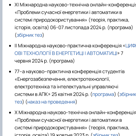
XІ Міжнародна науково-технічна онлайн-конференці
«Проблеми сучасної енергетики і автоматики в
системі природокористування» (теорія, практика,
історія, освіта) 06-07 листопада 2024 р.
(програма)
(
збірник тез
)
ІІ Міжнародна науково-практична конференція «
ЦИФ
ОВІ ТЕХНОЛОГІЇ В ЕНЕРГЕТИЦІ І АВТОМАТИЦІ
» 7
червня 2024 р. (програма)
77–а науково–практична конференція студентів
«Енергозабезпечення, електротехнології,
електротехніка та інтелектуальні управляючі
системи в АПК» 25 квітня 2024 р. (
програма
) (
збірни
тез
) (
наказ на проведення
)
X Міжнародна науково-технічна онлайн-конференці
«Проблеми сучасної енергетики і автоматики в
системі природокористування» (теорія, практика,
історія, освіта) 19 жовтня 2023 р.
(
збірник тез
)