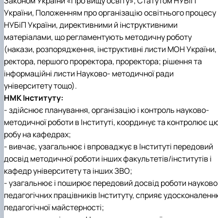
Законом України «Про вищу освіту», Статутом НУБіП
Новини
України, Положенням про організацію освітнього процесу 
НУБіП України, директивними й інструктивними
матеріалами, що регламентують методичну роботу
(накази, розпорядження, інструктивні листи МОН України,
ректора, першого проректора, проректора; рішення та
інформаційні листи Науково- методичної ради
університету тощо).
НМК Інституту:
- здійснює планування, організацію і контроль науково-
методичної роботи в Інституті, координує та контролює ц
робу на кафедрах;
- вивчає, узагальнює і впроваджує в Інституті передовий
досвід методичної роботи інших факультетів/інститутів і
кафедр університету та інших ЗВО;
- узагальнює і поширює передовий досвід роботи науково
педагогічних працівників Інституту, сприяє удосконаленн
педагогічної майстерності;