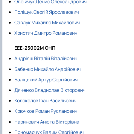
Овсійчук Денис Олександрович
Поліщук Сергій Ярославович
Савлук Михайло Михайлович
Христич Дмитро Романович
ЕЕЕ-23002М ОНП
Андріяш Віталій Віталійович
Бабенко Михайло Андрійович
Баліцький Артур Сергійович
Дяченко Владислав Вікторович
Колоколов Іван Васильович
Крючков Роман Русланович
Наринович Анюта Вікторівна
Пономарчук Вадим Сергійович