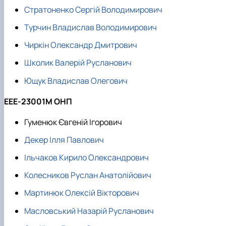
Стратоненко Сергій Володимирович
Турчин Владислав Володимирович
Чиркін Олександр Дмитрович
Школик Валерій Русланович
Ющук Владислав Олегович
ЕЕЕ-23001М ОНП
Гуменюк Євгеній Ігорович
Декер Ілля Павлович
Ільчаков Кирило Олександрович
Колесников Руслан Анатолійович
Мартинюк Олексій Вікторович
Масловський Назарій Русланович