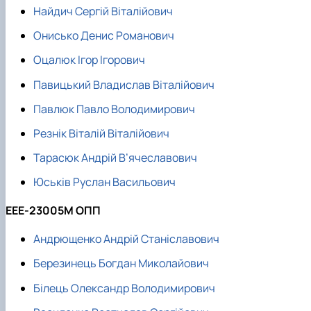
Найдич Сергій Віталійович
Онисько Денис Романович
Оцалюк Ігор Ігорович
Павицький Владислав Віталійович
Павлюк Павло Володимирович
Резнік Віталій Віталійович
Тарасюк Андрій В’ячеславович
Юськів Руслан Васильович
ЕЕЕ-23005М ОПП
Андрющенко Андрій Станіславович
Березинець Богдан Миколайович
Білець Олександр Володимирович