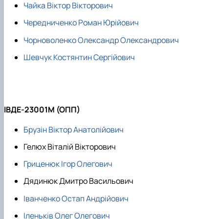
Чайка Віктор Вікторович
Чередниченко Роман Юрійович
Чорноволенко Олександр Олександрович
Шевчук Костянтин Сергійович
ІВДЕ-23001М (ОПП)
Брузін Віктор Анатолійович
Гелюх Віталій Вікторович
Гриценюк Ігор Олегович
Дядинюк Дмитро Васильович
Іванченко Остап Андрійович
Іленьків Олег Олегович