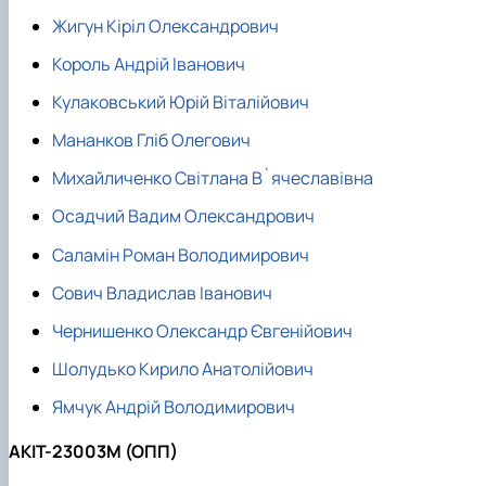
Жигун Кіріл Олександрович
Король Андрій Іванович
Кулаковський Юрій Віталійович
Мананков Гліб Олегович
Михайличенко Світлана В`ячеславівна
Осадчий Вадим Олександрович
Саламін Роман Володимирович
Сович Владислав Іванович
Чернишенко Олександр Євгенійович
Шолудько Кирило Анатолійович
Ямчук Андрій Володимирович
АКІТ-23003М (ОПП)