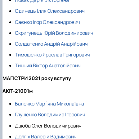
Новак Дарія Вікторівна
Одинець Ілля Олександрович
Саєнко Ігор Олександрович
Скригунець Юрій Володимирович
Солдатенко Андрій Андрійович
Тимошенко Ярослав Григорович
Тинний Віктор Анатолійович
МАГІСТРИ 2021 року вступу
АКІТ-21001м
Баленко Мар`яна Миколаївна
Глущенко Володимир Ігорович
Дзюба Олег Володимирович
Долгіх Валерій Вадимович