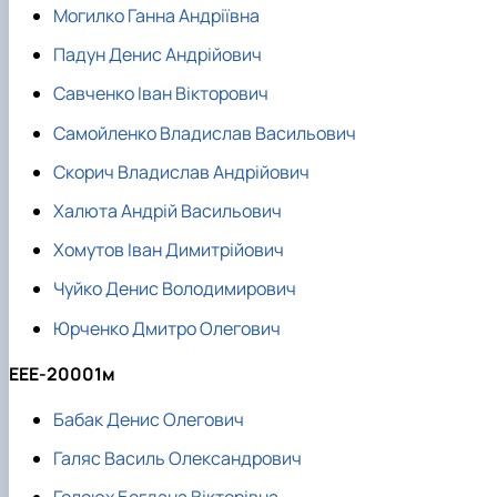
Могилко Ганна Андріївна
Падун Денис Андрійович
Савченко Іван Вікторович
Самойленко Владислав Васильович
Скорич Владислав Андрійович
Халюта Андрій Васильович
Хомутов Іван Димитрійович
Чуйко Денис Володимирович
Юрченко Дмитро Олегович
ЕЕЕ-20001м
Бабак Денис Олегович
Галяс Василь Олександрович
Голоюх Богдана Вікторівна