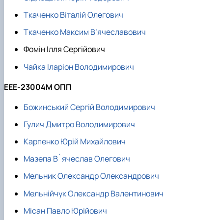
Ткаченко Віталій Олегович
Ткаченко Максим В’ячеславович
Фомін Ілля Сергійович
Чайка Іларіон Володимирович
ЕЕЕ-23004М ОПП
Божинський Сергій Володимирович
Гулич Дмитро Володимирович
Карпенко Юрій Михайлович
Мазепа В`ячеслав Олегович
Мельник Олександр Олександрович
Мельнійчук Олександр Валентинович
Місан Павло Юрійович