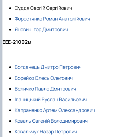
Суддя Сергій Сергійович
Форостянко Роман Анатолійович
Яневич Ігор Дмитрович
ЕЕЕ-21002м
Богданець Дмитро Петрович
Борейко Олесь Олегович
Величко Павло Дмитрович
Іваницький Руслан Васильович
Капраненко Артем Олександрович
Коваль Євгеній Володимирович
Ковальчук Назар Петрович