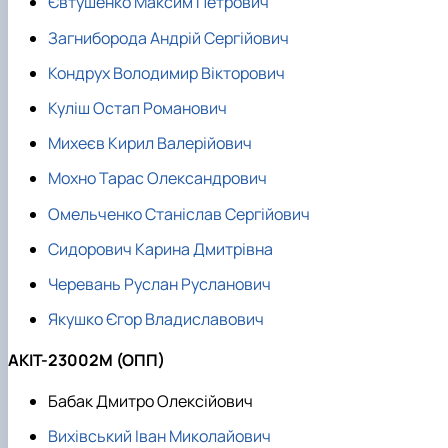
Євтушенко Максим Петрович
Новини
Загниборода Андрій Сергійович
Кондрух Володимир Вікторович
Куліш Остап Романович
Михеєв Кирил Валерійович
Мохно Тарас Олександрович
Омельченко Станіслав Сергійович
Сидорович Карина Дмитрівна
Черевань Руслан Русланович
Якушко Єгор Владиславович
АКІТ-23002М (ОПП)
Бабак Дмитро Олексійович
Вихівський Іван Миколайович